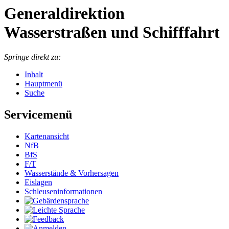
Generaldirektion
Wasserstraßen und Schifffahrt
Springe direkt zu:
Inhalt
Hauptmenü
Suche
Servicemenü
Kar­ten­an­sicht
NfB
BfS
F/T
Was­ser­stän­de & Vor­her­sa­gen
Eis­la­gen
Schleu­sen­in­for­ma­tio­nen