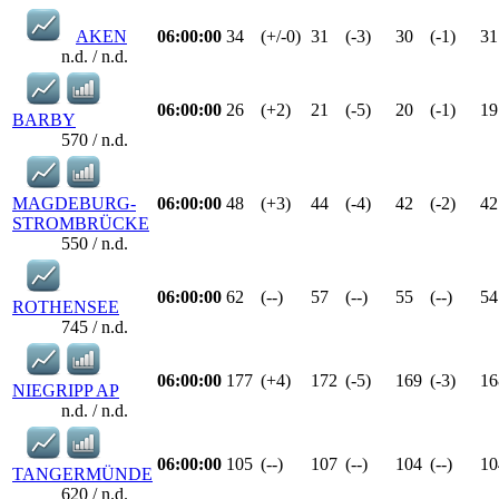
AKEN
06:00:00
34
(+/-0)
31
(-3)
30
(-1)
31
n.d. / n.d.
06:00:00
26
(+2)
21
(-5)
20
(-1)
19
BARBY
570 / n.d.
MAGDEBURG-
06:00:00
48
(+3)
44
(-4)
42
(-2)
42
STROMBRÜCKE
550 / n.d.
06:00:00
62
(--)
57
(--)
55
(--)
54
ROTHENSEE
745 / n.d.
06:00:00
177
(+4)
172
(-5)
169
(-3)
16
NIEGRIPP AP
n.d. / n.d.
06:00:00
105
(--)
107
(--)
104
(--)
10
TANGERMÜNDE
620 / n.d.