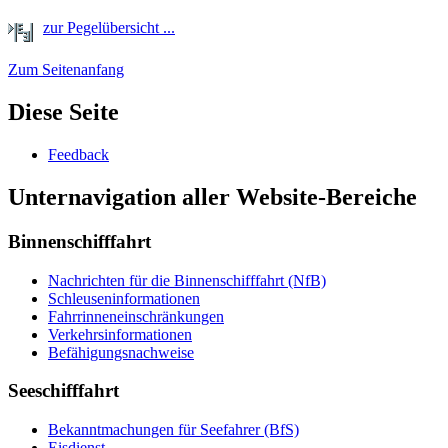
zur Pegelübersicht ...
Zum Seitenanfang
Diese Seite
Feed­back
Unternavigation aller Website-Bereiche
Binnenschifffahrt
Nach­rich­ten für die Bin­nen­schiff­fahrt (NfB)
Schleu­sen­in­for­ma­tio­nen
Fahr­rin­nen­ein­schrän­kun­gen
Ver­kehrs­in­for­ma­tio­nen
Be­fä­hi­gungs­nach­wei­se
Seeschifffahrt
Be­kannt­ma­chun­gen für See­fah­rer (BfS)
Eis­dienst