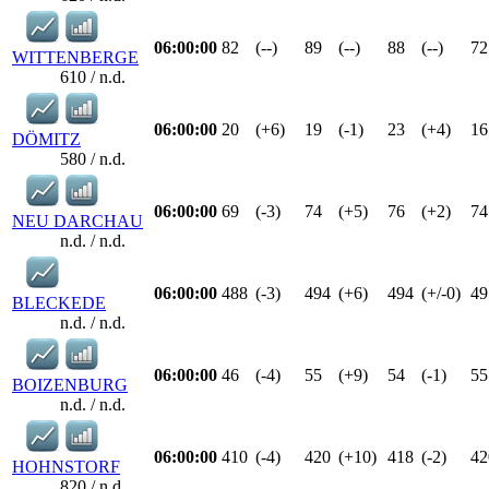
06:00:00
82
(--)
89
(--)
88
(--)
72
WITTENBERGE
610 / n.d.
06:00:00
20
(+6)
19
(-1)
23
(+4)
16
DÖMITZ
580 / n.d.
06:00:00
69
(-3)
74
(+5)
76
(+2)
74
NEU DARCHAU
n.d. / n.d.
06:00:00
488
(-3)
494
(+6)
494
(+/-0)
49
BLECKEDE
n.d. / n.d.
06:00:00
46
(-4)
55
(+9)
54
(-1)
55
BOIZENBURG
n.d. / n.d.
06:00:00
410
(-4)
420
(+10)
418
(-2)
42
HOHNSTORF
820 / n.d.