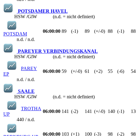
POTSDAMER HAVEL
HSW /GlW (n.d. = nicht definiert)
06:00:00
89
(-1)
89
(+/-0)
88
(-1)
88
POTSDAM
n.d. / n.d.
PAREYER VERBINDUNGSKANAL
HSW /GlW (n.d. = nicht definiert)
PAREY
06:00:00
59
(+/-0)
61
(+2)
55
(-6)
54
EP
n.d. / n.d.
SAALE
HSW /GlW (n.d. = nicht definiert)
TROTHA
06:00:00
141
(-2)
141
(+/-0)
140
(-1)
13
UP
440 / n.d.
06:00:00
103
(+1)
100
(-3)
98
(-2)
98