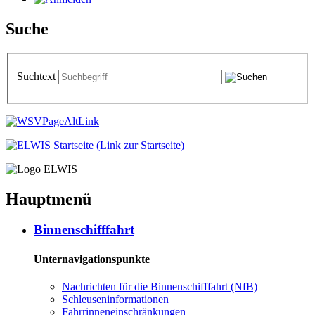
Suche
Suchtext
Hauptmenü
Bin­nen­schiff­fahrt
Unternavigationspunkte
Nach­rich­ten für die Bin­nen­schiff­fahrt (NfB)
Schleu­sen­in­for­ma­tio­nen
Fahr­rin­nen­ein­schrän­kun­gen