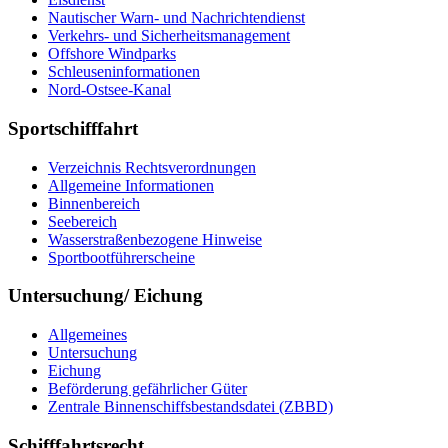
Nau­ti­scher Warn-​ und Nach­rich­ten­dienst
Ver­kehrs-​ und Si­cher­heits­ma­na­ge­ment
Offs­ho­re Wind­parks
Schleu­sen­in­for­ma­tio­nen
Nord-​Ost­see-​Ka­nal
Sportschifffahrt
Ver­zeich­nis Rechts­ver­ord­nun­gen
All­ge­mei­ne In­for­ma­tio­nen
Bin­nen­be­reich
See­be­reich
Was­ser­stra­ßen­be­zo­ge­ne Hin­wei­se
Sport­boot­füh­rer­schei­ne
Untersuchung/ Eichung
All­ge­mei­nes
Un­ter­su­chung
Ei­chung
Be­för­de­rung ge­fähr­li­cher Gü­ter
Zen­tra­le Bin­nen­schiffs­be­stands­da­tei (ZBBD)
Schifffahrtsrecht