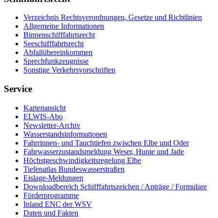
Ver­zeich­nis Rechts­ver­ord­nun­gen, Ge­set­ze und Richt­li­ni­en
All­ge­mei­ne In­for­ma­tio­nen
Bin­nen­schiff­fahrts­recht
See­schiff­fahrts­recht
Ab­fall­über­ein­kom­men
Sprech­funk­zeug­nis­se
Sons­ti­ge Ver­kehrs­vor­schrif­ten
Service
Kar­ten­an­sicht
EL­WIS-​Abo
Newslet­ter-​Ar­chiv
Was­ser­stands­in­for­ma­tio­nen
Fahr­rin­nen-​ und Tauch­tie­fen zwi­schen El­be und Oder
Fahr­was­ser­zu­stands­mel­dung We­ser, Hun­te und Ja­de
Höchst­ge­schwin­dig­keits­re­ge­lung El­be
Tie­fe­n­at­las Bun­des­was­ser­stra­ßen
Eis­la­ge-​Mel­dun­gen
Dow­n­load­be­reich Schiff­fahrts­zei­chen / An­trä­ge / For­mu­la­re
För­der­pro­gram­me
In­land ENC der WSV
Da­ten und Fak­ten