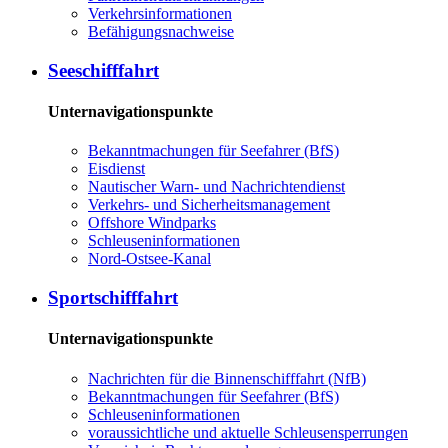
Ver­kehrs­in­for­ma­tio­nen
Be­fä­hi­gungs­nach­wei­se
See­schiff­fahrt
Unternavigationspunkte
Be­kannt­ma­chun­gen für See­fah­rer (BfS)
Eis­dienst
Nau­ti­scher Warn-​ und Nach­rich­ten­dienst
Ver­kehrs-​ und Si­cher­heits­ma­na­ge­ment
Offs­ho­re Wind­parks
Schleu­sen­in­for­ma­tio­nen
Nord-​Ost­see-​Ka­nal
Sport­schiff­fahrt
Unternavigationspunkte
Nach­rich­ten für die Bin­nen­schiff­fahrt (NfB)
Be­kannt­ma­chun­gen für See­fah­rer (BfS)
Schleu­sen­in­for­ma­tio­nen
voraussichtliche und aktuelle Schleusensperrungen