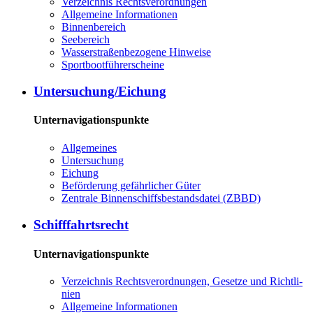
Ver­zeich­nis Rechts­ver­ord­nun­gen
All­ge­mei­ne In­for­ma­tio­nen
Bin­nen­be­reich
See­be­reich
Was­ser­stra­ßen­be­zo­ge­ne Hin­wei­se
Sport­boot­füh­rer­schei­ne
Un­ter­su­chung/Ei­chung
Unternavigationspunkte
All­ge­mei­nes
Un­ter­su­chung
Ei­chung
Be­för­de­rung ge­fähr­li­cher Gü­ter
Zen­tra­le Bin­nen­schiffs­be­stands­da­tei (ZBBD)
Schiff­fahrts­recht
Unternavigationspunkte
Ver­zeich­nis Rechts­ver­ord­nun­gen, Ge­set­ze und Richt­li­
ni­en
All­ge­mei­ne In­for­ma­tio­nen