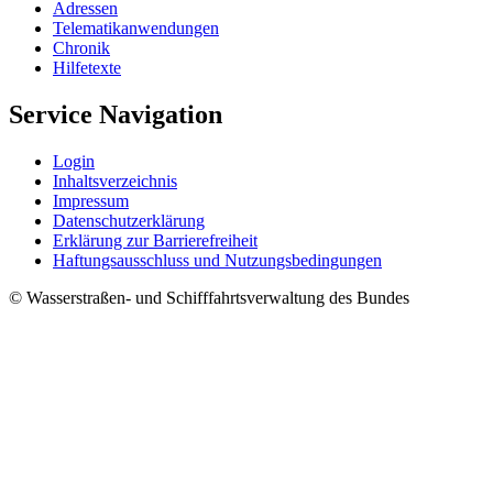
Adres­sen
Te­le­ma­ti­kan­wen­dun­gen
Chro­nik
Hil­fe­tex­te
Service Navigation
Log­in
In­halts­ver­zeich­nis
Im­pres­s­um
Da­ten­schut­z­er­klä­rung
Er­klä­rung zur Bar­rie­re­frei­heit
Haf­tungs­aus­schluss und Nut­zungs­be­din­gun­gen
© Wasserstraßen- und Schifffahrtsverwaltung des Bundes