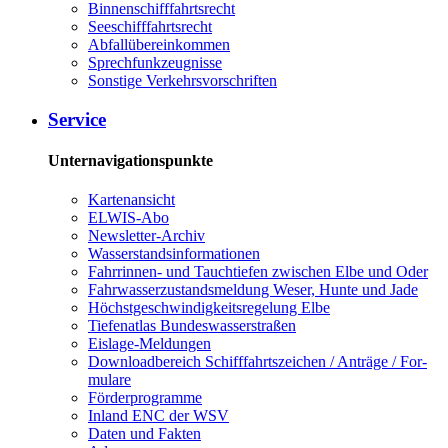
Bin­nen­schiff­fahrts­recht
See­schiff­fahrts­recht
Ab­fall­über­ein­kom­men
Sprech­funk­zeug­nis­se
Sons­ti­ge Ver­kehrs­vor­schrif­ten
Ser­vice
Unternavigationspunkte
Kar­ten­an­sicht
EL­WIS-​Abo
Newslet­ter-​Ar­chiv
Was­ser­stands­in­for­ma­tio­nen
Fahr­rin­nen-​ und Tauch­tie­fen zwi­schen El­be und Oder
Fahr­was­ser­zu­stands­mel­dung We­ser, Hun­te und Ja­de
Höchst­ge­schwin­dig­keits­re­ge­lung El­be
Tie­fe­n­at­las Bun­des­was­ser­stra­ßen
Eis­la­ge-​Mel­dun­gen
Dow­n­load­be­reich Schiff­fahrts­zei­chen / An­trä­ge / For­
mu­la­re
För­der­pro­gram­me
In­land ENC der WSV
Da­ten und Fak­ten