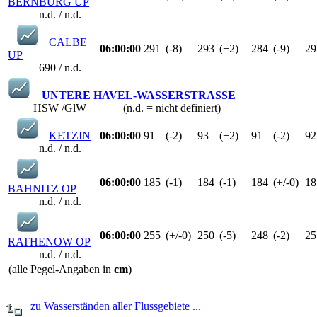
BERNBURG UP
n.d. / n.d.
CALBE
06:00:00
291
(-8)
293
(+2)
284
(-9)
29
UP
690 / n.d.
UNTERE HAVEL-WASSERSTRASSE
HSW /GlW (n.d. = nicht definiert)
KETZIN
06:00:00
91
(-2)
93
(+2)
91
(-2)
92
n.d. / n.d.
06:00:00
185
(-1)
184
(-1)
184
(+/-0)
18
BAHNITZ OP
n.d. / n.d.
06:00:00
255
(+/-0)
250
(-5)
248
(-2)
25
RATHENOW OP
n.d. / n.d.
(alle Pegel-Angaben in
cm
)
zu Wasserständen aller Flussgebiete ...