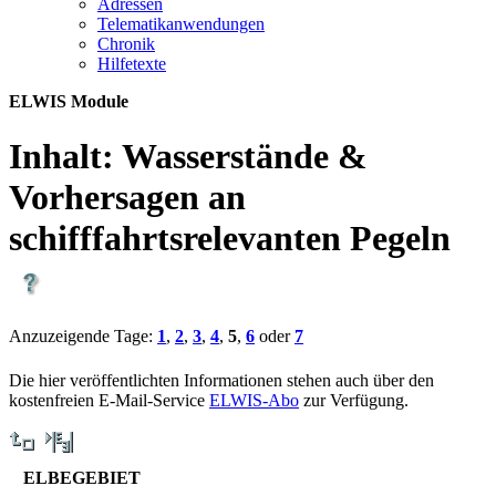
Adres­sen
Te­le­ma­ti­kan­wen­dun­gen
Chro­nik
Hil­fe­tex­te
ELWIS Module
Inhalt:
Wasserstände &
Vorhersagen an
schifffahrtsrelevanten Pegeln
Anzuzeigende Tage:
1
,
2
,
3
,
4
,
5
,
6
oder
7
Die hier veröffentlichten Informationen stehen auch über den
kostenfreien E-Mail-Service
ELWIS-Abo
zur Verfügung.
ELBEGEBIET