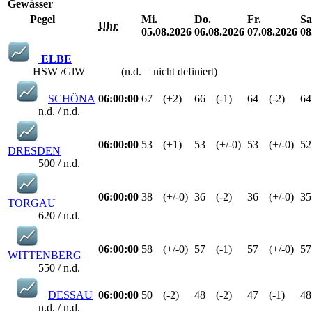
Gewässer
Pegel
Mi.
Do.
Fr.
Sa
Uhr
05.08.2026
06.08.2026
07.08.2026
08
ELBE
HSW /GlW (n.d. = nicht definiert)
SCHÖNA
06:00:00
67
(+2)
66
(-1)
64
(-2)
64
n.d. / n.d.
06:00:00
53
(+1)
53
(+/-0)
53
(+/-0)
52
DRESDEN
500 / n.d.
06:00:00
38
(+/-0)
36
(-2)
36
(+/-0)
35
TORGAU
620 / n.d.
06:00:00
58
(+/-0)
57
(-1)
57
(+/-0)
57
WITTENBERG
550 / n.d.
DESSAU
06:00:00
50
(-2)
48
(-2)
47
(-1)
48
n.d. / n.d.