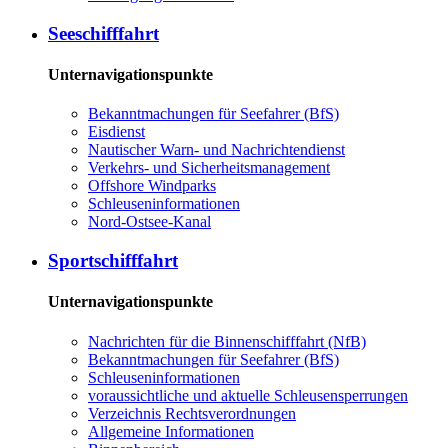
See­schiff­fahrt
Unternavigationspunkte
Be­kannt­ma­chun­gen für See­fah­rer (BfS)
Eis­dienst
Nau­ti­scher Warn-​ und Nach­rich­ten­dienst
Ver­kehrs-​ und Si­cher­heits­ma­na­ge­ment
Offs­ho­re Wind­parks
Schleu­sen­in­for­ma­tio­nen
Nord-​Ost­see-​Ka­nal
Sport­schiff­fahrt
Unternavigationspunkte
Nach­rich­ten für die Bin­nen­schiff­fahrt (NfB)
Be­kannt­ma­chun­gen für See­fah­rer (BfS)
Schleu­sen­in­for­ma­tio­nen
voraussichtliche und aktuelle Schleusensperrungen
Ver­zeich­nis Rechts­ver­ord­nun­gen
All­ge­mei­ne In­for­ma­tio­nen