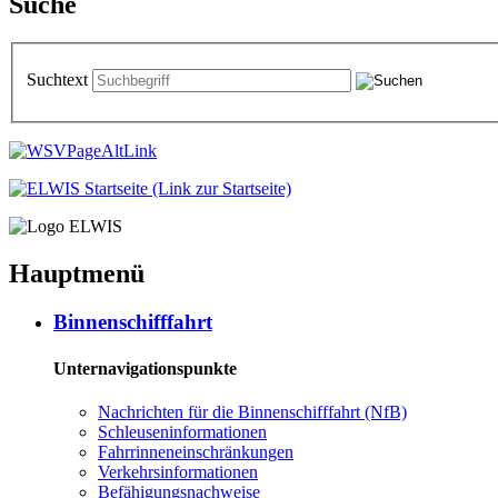
Suche
Suchtext
Hauptmenü
Bin­nen­schiff­fahrt
Unternavigationspunkte
Nach­rich­ten für die Bin­nen­schiff­fahrt (NfB)
Schleu­sen­in­for­ma­tio­nen
Fahr­rin­nen­ein­schrän­kun­gen
Ver­kehrs­in­for­ma­tio­nen
Be­fä­hi­gungs­nach­wei­se