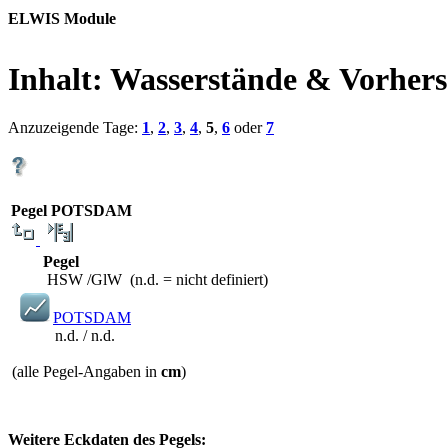
ELWIS Module
Inhalt:
Wasserstände & Vorhersa
Anzuzeigende Tage:
1
,
2
,
3
,
4
,
5
,
6
oder
7
Pegel POTSDAM
Pegel
HSW /GlW (n.d. = nicht definiert)
POTSDAM
n.d. / n.d.
(alle Pegel-Angaben in
cm
)
Weitere Eckdaten des Pegels: