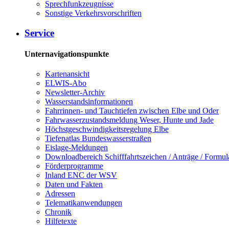
Sprech­funk­zeug­nis­se
Sons­ti­ge Ver­kehrs­vor­schrif­ten
Ser­vice
Unternavigationspunkte
Kar­ten­an­sicht
EL­WIS-​Abo
Newslet­ter-​Ar­chiv
Was­ser­stands­in­for­ma­tio­nen
Fahr­rin­nen-​ und Tauch­tie­fen zwi­schen El­be und Oder
Fahr­was­ser­zu­stands­mel­dung We­ser, Hun­te und Ja­de
Höchst­ge­schwin­dig­keits­re­ge­lung El­be
Tie­fe­n­at­las Bun­des­was­ser­stra­ßen
Eis­la­ge-​Mel­dun­gen
Dow­n­load­be­reich Schiff­fahrts­zei­chen / An­trä­ge / For­mu­l
För­der­pro­gram­me
In­land ENC der WSV
Da­ten und Fak­ten
Adres­sen
Te­le­ma­ti­kan­wen­dun­gen
Chro­nik
Hil­fe­tex­te