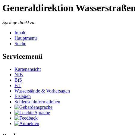
Generaldirektion Wasserstraßen
Springe direkt zu:
Inhalt
Hauptmenü
Suche
Servicemenü
Kar­ten­an­sicht
NfB
BfS
F/T
Was­ser­stän­de & Vor­her­sa­gen
Eis­la­gen
Schleu­sen­in­for­ma­tio­nen