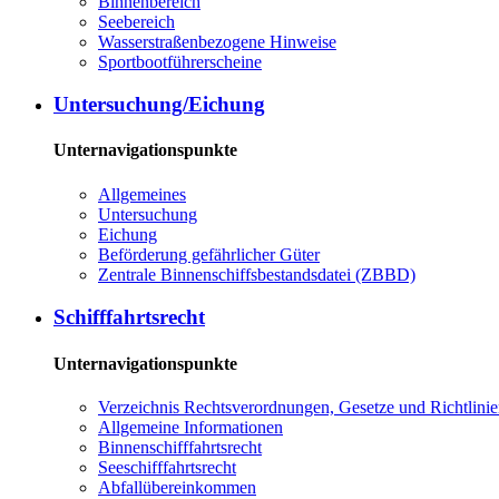
Bin­nen­be­reich
See­be­reich
Was­ser­stra­ßen­be­zo­ge­ne Hin­wei­se
Sport­boot­füh­rer­schei­ne
Un­ter­su­chung/Ei­chung
Unternavigationspunkte
All­ge­mei­nes
Un­ter­su­chung
Ei­chung
Be­för­de­rung ge­fähr­li­cher Gü­ter
Zen­tra­le Bin­nen­schiffs­be­stands­da­tei (ZBBD)
Schiff­fahrts­recht
Unternavigationspunkte
Ver­zeich­nis Rechts­ver­ord­nun­gen, Ge­set­ze und Richt­li­ni­
All­ge­mei­ne In­for­ma­tio­nen
Bin­nen­schiff­fahrts­recht
See­schiff­fahrts­recht
Ab­fall­über­ein­kom­men