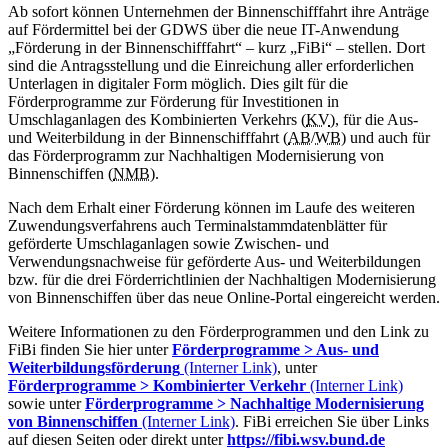
Ab sofort können Unternehmen der Binnenschifffahrt ihre Anträge
auf Fördermittel bei der GDWS über die neue IT-Anwendung
„Förderung in der Binnenschifffahrt“ – kurz „FiBi“ – stellen. Dort
sind die Antragsstellung und die Einreichung aller erforderlichen
Unterlagen in digitaler Form möglich. Dies gilt für die
Förderprogramme zur Förderung für Investitionen in
Umschlaganlagen des Kombinierten Verkehrs (
KV
), für die Aus-
und Weiterbildung in der Binnenschifffahrt (
AB
/
WB
) und auch für
das Förderprogramm zur Nachhaltigen Modernisierung von
Binnenschiffen (
NMB
).
Nach dem Erhalt einer Förderung können im Laufe des weiteren
Zuwendungsverfahrens auch Terminalstammdatenblätter für
geförderte Umschlaganlagen sowie Zwischen- und
Verwendungsnachweise für geförderte Aus- und Weiterbildungen
bzw. für die drei Förderrichtlinien der Nachhaltigen Modernisierung
von Binnenschiffen über das neue
Online
-Portal eingereicht werden.
Weitere Informationen zu den Förderprogrammen und den Link zu
FiBi finden Sie hier unter
Förderprogramme > Aus- und
Weiterbildungsförderung
(Interner Link)
, unter
Förderprogramme > Kombinierter Verkehr
(Interner Link)
sowie unter
Förderprogramme > Nachhaltige Modernisierung
von Binnenschiffen
(Interner Link)
. FiBi erreichen Sie über Links
auf diesen Seiten oder direkt unter
https://fibi.wsv.bund.de