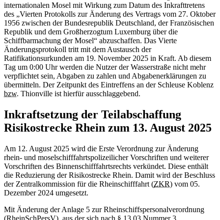
internationalen Mosel mit Wirkung zum Datum des Inkrafttretens
des „Vierten Protokolls zur Änderung des Vertrags vom 27. Oktober
1956 zwischen der Bundesrepublik Deutschland, der Französischen
Republik und dem Großherzogtum Luxemburg über die
Schiffbarmachung der Mosel“ abzuschaffen. Das Vierte
Änderungsprotokoll tritt mit dem Austausch der
Ratifikationsurkunden am 19. November 2025 in Kraft. Ab diesem
Tag um 0:00 Uhr werden die Nutzer der Wasserstraße nicht mehr
verpflichtet sein, Abgaben zu zahlen und Abgabenerklärungen zu
übermitteln. Der Zeitpunkt des Eintreffens an der Schleuse Koblenz
bzw
. Thionville ist hierfür ausschlaggebend.
Inkraftsetzung der Teilabschaffung
Risikostrecke Rhein zum 13. August 2025
Am 12. August 2025 wird die Erste Verordnung zur Änderung
rhein- und moselschifffahrtspolizeilicher Vorschriften und weiterer
Vorschriften des Binnenschifffahrtsrechts verkündet. Diese enthält
die Reduzierung der Risikostrecke Rhein. Damit wird der Beschluss
der Zentralkommission für die Rheinschifffahrt (
ZKR
) vom 05.
Dezember 2024 umgesetzt.
Mit Änderung der Anlage 5 zur Rheinschiffspersonalverordnung
(
RheinSchPersV
), aus der sich nach § 13.03 Nummer 3