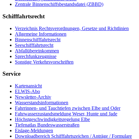
Zentrale Binnenschiffsbestandsdatei (ZBBD)
Schifffahrtsrecht
Verzeichnis Rechtsverordnungen, Gesetze und Richtlinien
Allgemeine Informationen
Binnenschifffahrtsrecht
Seeschifffahrtsrecht
Abfallübereinkommen
Sprechfunkzeugnisse
Sonstige Verkehrsvorschriften
Service
Kartenansicht
ELWIS-Abo
Newsletter-Archiv
Wasserstandsinformationen
Fahrrinnen- und Tauchtiefen zwischen Elbe und Oder
Fahrwasserzustandsmeldung Weser, Hunte und Jade
Höchstgeschwindigkeitsregelung Elbe
Tiefenatlas Bundeswasserstraßen
Eislage-Meldungen
Downloadbereich Schifffahrtszeichen / Anträge / Formulare