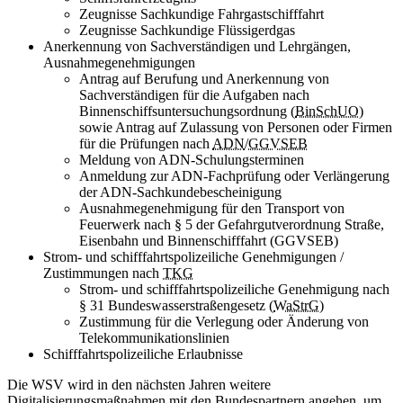
Zeugnisse Sachkundige Fahrgastschifffahrt
Zeugnisse Sachkundige Flüssigerdgas
Anerkennung von Sachverständigen und Lehrgängen,
Ausnahmegenehmigungen
Antrag auf Berufung und Anerkennung von
Sachverständigen für die Aufgaben nach
Binnenschiffsuntersuchungsordnung (
BinSchUO
)
sowie Antrag auf Zulassung von Personen oder Firmen
für die Prüfungen nach
ADN
/
GGVSEB
Meldung von ADN-Schulungsterminen
Anmeldung zur ADN-Fachprüfung oder Verlängerung
der ADN-Sachkundebescheinigung
Ausnahmegenehmigung für den Transport von
Feuerwerk nach § 5 der Gefahrgutverordnung Straße,
Eisenbahn und Binnenschifffahrt (GGVSEB)
Strom- und schifffahrtspolizeiliche Genehmigungen /
Zustimmungen nach
TKG
Strom- und schifffahrtspolizeiliche Genehmigung nach
§ 31 Bundeswasserstraßengesetz (
WaStrG
)
Zustimmung für die Verlegung oder Änderung von
Telekommunikationslinien
Schifffahrtspolizeiliche Erlaubnisse
Die WSV wird in den nächsten Jahren weitere
Digitalisierungsmaßnahmen mit den Bundespartnern angehen, um