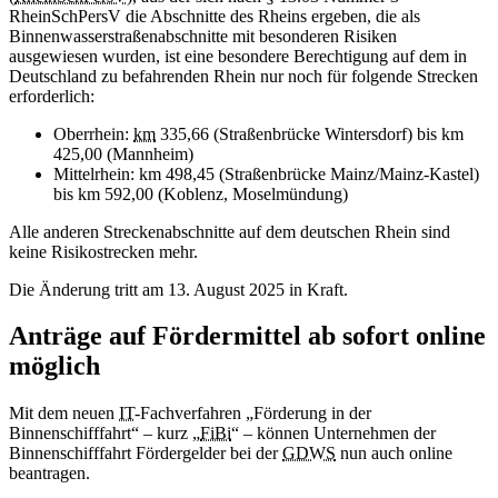
RheinSchPersV die Abschnitte des Rheins ergeben, die als
Binnenwasserstraßenabschnitte mit besonderen Risiken
ausgewiesen wurden, ist eine besondere Berechtigung auf dem in
Deutschland zu befahrenden Rhein nur noch für folgende Strecken
erforderlich:
Oberrhein:
km
335,66 (Straßenbrücke Wintersdorf) bis km
425,00 (Mannheim)
Mittelrhein: km 498,45 (Straßenbrücke Mainz/Mainz-Kastel)
bis km 592,00 (Koblenz, Moselmündung)
Alle anderen Streckenabschnitte auf dem deutschen Rhein sind
keine Risikostrecken mehr.
Die Änderung tritt am 13. August 2025 in Kraft.
Anträge auf Fördermittel ab sofort
online
möglich
Mit dem neuen
IT
-Fachverfahren „Förderung in der
Binnenschifffahrt“ – kurz „
FiBi
“ – können Unternehmen der
Binnenschifffahrt Fördergelder bei der
GDWS
nun auch
online
beantragen.