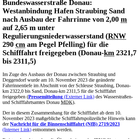
Bundeswasserstraße Donau:
Westanbindung Hafen Straubing Sand
nach Ausbau der Fahrrinne von 2,00
m
auf 2,65 m unter
Regulierungsniederwasserstand (
RNW
290
cm
am Pegel Pfelling) für die
Schifffahrt freigegeben (Donau-
km
2321,7
bis 2311,5)
Im Zuge des Ausbaus der Donau zwischen Straubing und
Deggendorf wurde am 10. November 2023 die geänderte
Fahrrinnentiefe im Abschnitt von der Schleuse Straubing, Donau-
km 2322,0 bis Sand, Donau-km 2311,5 für die Schifffahrt
freigegeben (
Pressemitteilung
(Externer Link)
des Wasserstraßen-
und Schifffahrtsamtes Donau
MDK
).
Der in diesem Zusammenhang für die Schifffahrt ab dem 10.
November 2023 maßgebliche Schifffahrtspolizeiliche Hinweis kann
der
Nachricht für die Binnenschifffahrt (NfB) 2719/2023
(Interner Link)
entnommen werden.