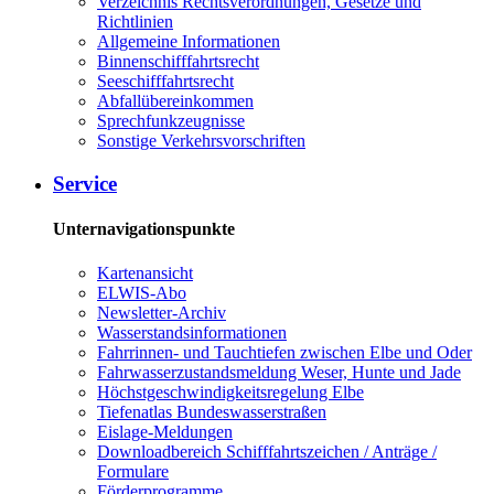
Verzeichnis Rechtsverordnungen, Gesetze und
Richtlinien
Allgemeine Informationen
Binnenschifffahrtsrecht
Seeschifffahrtsrecht
Abfallübereinkommen
Sprechfunkzeugnisse
Sonstige Verkehrsvorschriften
Service
Unternavigationspunkte
Kartenansicht
ELWIS-Abo
Newsletter-Archiv
Wasserstandsinformationen
Fahrrinnen- und Tauchtiefen zwischen Elbe und Oder
Fahrwasserzustandsmeldung Weser, Hunte und Jade
Höchstgeschwindigkeitsregelung Elbe
Tiefenatlas Bundeswasserstraßen
Eislage-Meldungen
Downloadbereich Schifffahrtszeichen / Anträge /
Formulare
Förderprogramme