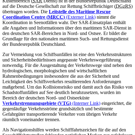
Küstenbereich (
SAR
Dienst) ist in der Bundesrepublik Deutschland
auf die Deutsche Gesellschaft zur Rettung Schiffbrüchiger (
DGzRS
)
übertragen worden. Die
Leitstelle des
Maritime Rescue
Coordination Centre
(
MRCC
)
(Externer Link)
nimmt die
Koordination in Seenotfällen wahr. Der SAR-Einsatzplan enthält
alle Angaben und Informationen über den maritimen SAR-Dienst in
den deutschen SAR-Bereichen in Nord- und Ostsee. Er bildet die
Grundlage für den nationalen maritimen Such- und Rettungsdienst
der Bundesrepublik Deutschland.
Zur Vermeidung von Schiffsunfällen ist eine den Verkehrsstrukturen
und Sicherheitsbedürfnissen angepasste Verkehrswegeführung
notwendig. Für die Ausgestaltung der Verkehrswege sind neben den
hydrologischen, morphologischen und wirtschaftlichen
Rahmenbedingungen insbesondere die aus der Sicherheit und
Leichtigkeit des Schiffsverkehrs resultierenden Anforderungen
maßgebend. Um das Kollisionsrisiko und damit auch das Risiko von
Schadstoffunfällen auf See deutlich herabzusetzen, wurden im
Bereich der deutschen Nord- und Ostseeküste
Verkehrstrennungsgebiete (
VTG
)
(Interner Link)
eingerichtet, die
gegenläufige Verkehrsströme grundsätzlich und bestimmte
Gefahrgüter transportierende Verkehre vom übrigen Verkehr
räumlich voneinander trennen.
Als Navigationshilfen werden Schifffahrtszeichen für die auf den