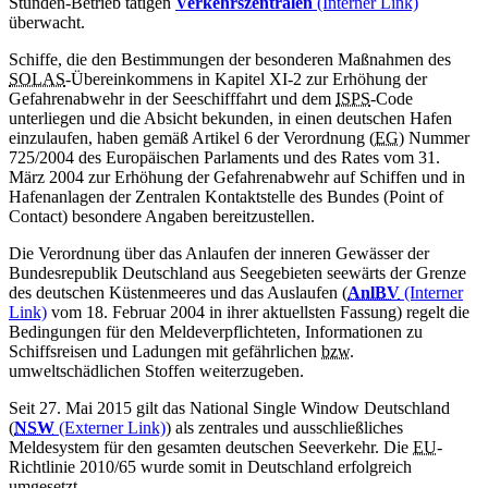
Stunden-Betrieb tätigen
Verkehrszentralen
(Interner Link)
überwacht.
Schiffe, die den Bestimmungen der besonderen Maßnahmen des
SOLAS
-Übereinkommens in Kapitel XI-2 zur Erhöhung der
Gefahrenabwehr in der Seeschifffahrt und dem
ISPS
-Code
unterliegen und die Absicht bekunden, in einen deutschen Hafen
einzulaufen, haben gemäß Artikel 6 der Verordnung (
EG
) Nummer
725/2004 des Europäischen Parlaments und des Rates vom 31.
März 2004 zur Erhöhung der Gefahrenabwehr auf Schiffen und in
Hafenanlagen der Zentralen Kontaktstelle des Bundes (
Point of
Contact
) besondere Angaben bereitzustellen.
Die Verordnung über das Anlaufen der inneren Gewässer der
Bundesrepublik Deutschland aus Seegebieten seewärts der Grenze
des deutschen Küstenmeeres und das Auslaufen (
AnlBV
(Interner
Link)
vom 18. Februar 2004 in ihrer aktuellsten Fassung) regelt die
Bedingungen für den Meldeverpflichteten, Informationen zu
Schiffsreisen und Ladungen mit gefährlichen
bzw.
umweltschädlichen Stoffen weiterzugeben.
Seit 27. Mai 2015 gilt das
National Single Window
Deutschland
(
NSW
(Externer Link)
) als zentrales und ausschließliches
Meldesystem für den gesamten deutschen Seeverkehr. Die
EU
-
Richtlinie 2010/65 wurde somit in Deutschland erfolgreich
umgesetzt.