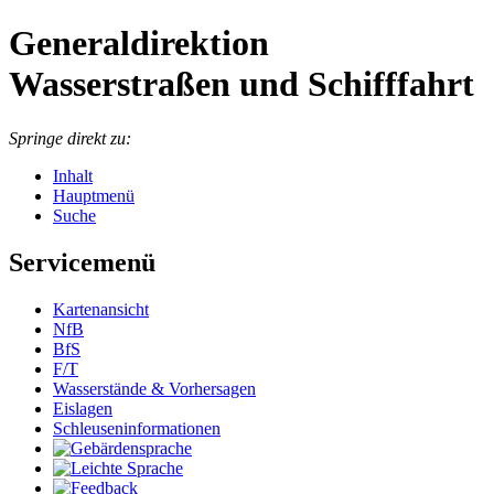
Generaldirektion
Wasserstraßen und Schifffahrt
Springe direkt zu:
Inhalt
Hauptmenü
Suche
Servicemenü
Kartenansicht
NfB
BfS
F/T
Wasserstände & Vorhersagen
Eislagen
Schleuseninformationen