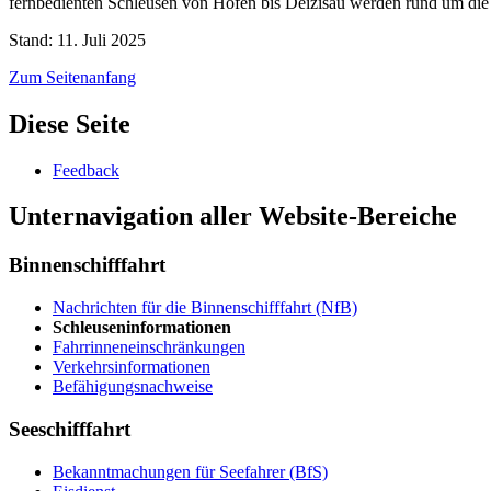
fernbedienten Schleusen von Hofen bis Deizisau werden rund um die U
Stand: 11. Juli 2025
Zum Seitenanfang
Diese Seite
Feedback
Unternavigation aller Website-Bereiche
Binnenschifffahrt
Nachrichten für die Binnenschifffahrt (NfB)
Schleuseninformationen
Fahrrinneneinschränkungen
Verkehrsinformationen
Befähigungsnachweise
Seeschifffahrt
Bekanntmachungen für Seefahrer (BfS)