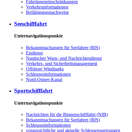
Fahrrinneneinschränkungen
Verkehrsinformationen
Befähigungsnachweise
Seeschifffahrt
Unternavigationspunkte
Bekanntmachungen für Seefahrer (BfS)
Eisdienst
Nautischer Warn- und Nachrichtendienst
Verkehrs- und Sicherheitsmanagement
Offshore Windparks
Schleuseninformationen
Nord-Ostsee-Kanal
Sportschifffahrt
Unternavigationspunkte
Nachrichten für die Binnenschifffahrt (NfB)
Bekanntmachungen für Seefahrer (BfS)
Schleuseninformationen
voraussichtliche und aktuelle Schleusensperrungen