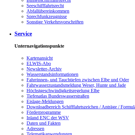
Binnenschifffahrtsrecht
Seeschifffahrtsrecht
Abfallübereinkommen
Sprechfunkzeugnisse
Sonstige Verkehrsvorschriften
Service
Unternavigationspunkte
Kartenansicht
ELWIS-Abo
Newsletter-Archiv
Wasserstandsinformationen
Fahrrinnen- und Tauchtiefen zwischen Elbe und Oder
Fahrwasserzustandsmeldung Weser, Hunte und Jade
Höchstgeschwindigkeitsregelung Elbe
Tiefenatlas Bundeswasserstraßen
Eislage-Meldungen
Downloadbereich Schifffahrtszeichen / Anträge / Formul
Förderprogramme
Inland ENC der WSV
Daten und Fakten
Adressen
Telematikanwendungen