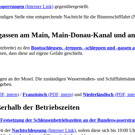
ensperrungen
(Interner Link)
gegenübergestellt.
tändigen Stelle eine entsprechende Nachricht für die Binnenschifffahrt
 -gassen am Main, Main-Donau-Kanal und a
tzbreite) zu den
Bootsschleusen, -treppen, -schleppen und -gasse
sen, dass diese auf eigene Gefahr geschieht.
ngen an der Mosel. Die zuständigen Wasserstraßen- und Schifffahrtsämte
egeben.
F, intern)
/
Französisch
(PDF, intern)
und
Niederländisch
(PDF, inte
rhalb der Betriebszeiten
Festsetzung der Schleusenbetriebszeiten an der Bundeswasserstra
eit der
Nachtschleusung
(Interner Link)
, sofern diese sich bis 19:00 U