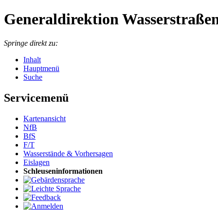
Generaldirektion Wasserstraßen
Springe direkt zu:
Inhalt
Hauptmenü
Suche
Servicemenü
Kartenansicht
NfB
BfS
F/T
Wasserstände & Vorhersagen
Eislagen
Schleuseninformationen