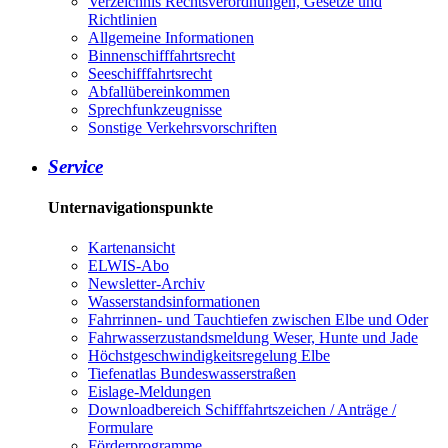
Verzeichnis Rechtsverordnungen, Gesetze und
Richtlinien
Allgemeine Informationen
Binnenschifffahrtsrecht
Seeschifffahrtsrecht
Abfallübereinkommen
Sprechfunkzeugnisse
Sonstige Verkehrsvorschriften
Service
Unternavigationspunkte
Kartenansicht
ELWIS-Abo
Newsletter-Archiv
Wasserstandsinformationen
Fahrrinnen- und Tauchtiefen zwischen Elbe und Oder
Fahrwasserzustandsmeldung Weser, Hunte und Jade
Höchstgeschwindigkeitsregelung Elbe
Tiefenatlas Bundeswasserstraßen
Eislage-Meldungen
Downloadbereich Schifffahrtszeichen / Anträge /
Formulare
Förderprogramme