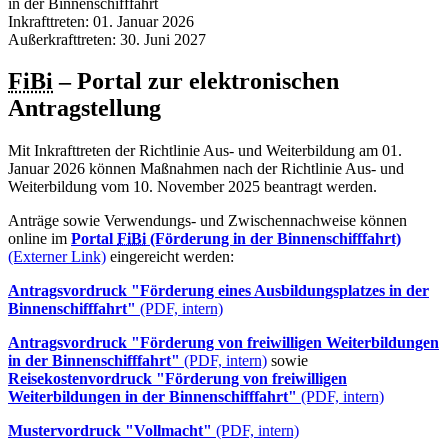
in der Binnenschifffahrt
Inkrafttreten: 01. Januar 2026
Außerkrafttreten: 30. Juni 2027
FiBi
– Portal zur elektronischen
Antragstellung
Mit Inkrafttreten der Richtlinie Aus- und Weiterbildung am 01.
Januar 2026 können Maßnahmen nach der Richtlinie Aus- und
Weiterbildung vom 10. November 2025 beantragt werden.
Anträge sowie Verwendungs- und Zwischennachweise können
online im
Portal
FiBi
(Förderung in der Binnenschifffahrt)
(Externer Link)
eingereicht werden:
Antragsvordruck "Förderung eines Ausbildungsplatzes in der
Binnenschifffahrt"
(PDF, intern)
Antragsvordruck "Förderung von freiwilligen Weiterbildungen
in der Binnenschifffahrt"
(PDF, intern)
sowie
Reisekostenvordruck "Förderung von freiwilligen
Weiterbildungen in der Binnenschifffahrt"
(PDF, intern)
Mustervordruck "Vollmacht"
(PDF, intern)