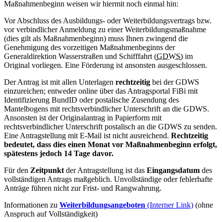
Maßnahmenbeginn weisen wir hiermit noch einmal hin:
Vor Abschluss des Ausbildungs- oder Weiterbildungsvertrags bzw.
vor verbindlicher Anmeldung zu einer Weiterbildungsmaßnahme
(dies gilt als Maßnahmenbeginn) muss Ihnen zwingend die
Genehmigung des vorzeitigen Maßnahmenbeginns der
Generaldirektion Wasserstraßen und Schifffahrt (
GDWS
) im
Original vorliegen. Eine Förderung ist ansonsten ausgeschlossen.
Der Antrag ist mit allen Unterlagen
rechtzeitig
bei der GDWS
einzureichen; entweder online über das Antragsportal FiBi mit
Identifizierung BundID oder postalische Zusendung des
Mantelbogens mit rechtsverbindlicher Unterschrift an die GDWS.
Ansonsten ist der Originalantrag in Papierform mit
rechtsverbindlicher Unterschrift postalisch an die GDWS zu senden.
Eine Antragstellung mit E-Mail ist nicht ausreichend.
Rechtzeitig
bedeutet, dass dies einen Monat vor Maßnahmenbeginn erfolgt,
spätestens jedoch 14 Tage davor.
Für den
Zeitpunkt
der Antragstellung ist das
Eingangsdatum
des
vollständigen Antrags maßgeblich. Unvollständige oder fehlerhafte
Anträge führen nicht zur Frist- und Rangwahrung.
Informationen zu
Weiterbildungsangeboten
(Interner Link)
(ohne
Anspruch auf Vollständigkeit)