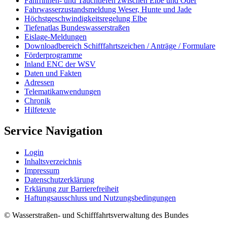
Fahrrinnen- und Tauchtiefen zwischen Elbe und Oder
Fahrwasserzustandsmeldung Weser, Hunte und Jade
Höchstgeschwindigkeitsregelung Elbe
Tiefenatlas Bundeswasserstraßen
Eislage-Meldungen
Downloadbereich Schifffahrtszeichen / Anträge / Formulare
Förderprogramme
Inland ENC der WSV
Daten und Fakten
Adressen
Telematikanwendungen
Chronik
Hilfetexte
Service Navigation
Login
Inhaltsverzeichnis
Impressum
Datenschutzerklärung
Erklärung zur Barrierefreiheit
Haftungsausschluss und Nutzungsbedingungen
© Wasserstraßen- und Schifffahrtsverwaltung des Bundes