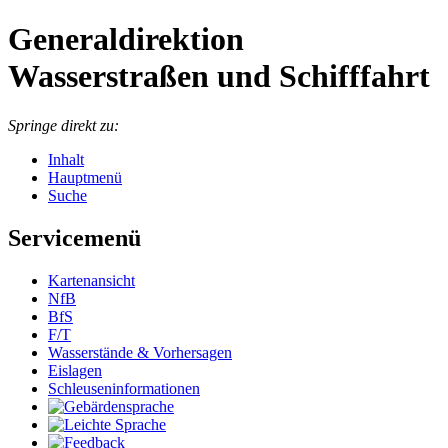
Generaldirektion
Wasserstraßen und Schifffahrt
Springe direkt zu:
Inhalt
Hauptmenü
Suche
Servicemenü
Kartenansicht
NfB
BfS
F/T
Wasserstände & Vorhersagen
Eislagen
Schleuseninformationen