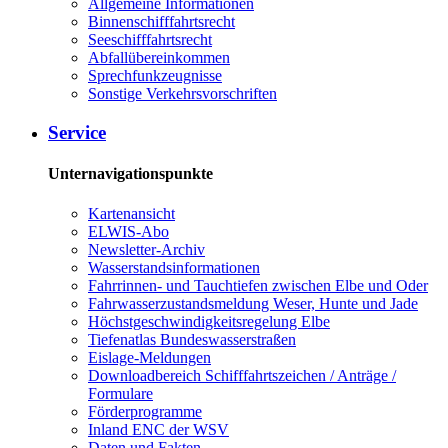
Allgemeine Informationen
Binnenschifffahrtsrecht
Seeschifffahrtsrecht
Abfallübereinkommen
Sprechfunkzeugnisse
Sonstige Verkehrsvorschriften
Service
Unternavigationspunkte
Kartenansicht
ELWIS-Abo
Newsletter-Archiv
Wasserstandsinformationen
Fahrrinnen- und Tauchtiefen zwischen Elbe und Oder
Fahrwasserzustandsmeldung Weser, Hunte und Jade
Höchstgeschwindigkeitsregelung Elbe
Tiefenatlas Bundeswasserstraßen
Eislage-Meldungen
Downloadbereich Schifffahrtszeichen / Anträge /
Formulare
Förderprogramme
Inland ENC der WSV
Daten und Fakten