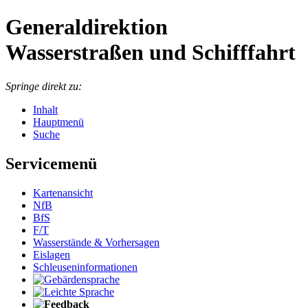
Generaldirektion
Wasserstraßen und Schifffahrt
Springe direkt zu:
Inhalt
Hauptmenü
Suche
Servicemenü
Kartenansicht
NfB
BfS
F/T
Wasserstände & Vorhersagen
Eislagen
Schleuseninformationen