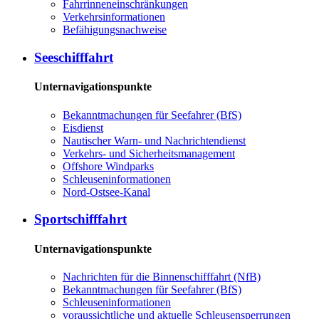
Fahrrinneneinschränkungen
Verkehrsinformationen
Befähigungsnachweise
Seeschifffahrt
Unternavigationspunkte
Bekanntmachungen für Seefahrer (BfS)
Eisdienst
Nautischer Warn- und Nachrichtendienst
Verkehrs- und Sicherheitsmanagement
Offshore Windparks
Schleuseninformationen
Nord-Ostsee-Kanal
Sportschifffahrt
Unternavigationspunkte
Nachrichten für die Binnenschifffahrt (NfB)
Bekanntmachungen für Seefahrer (BfS)
Schleuseninformationen
voraussichtliche und aktuelle Schleusensperrungen