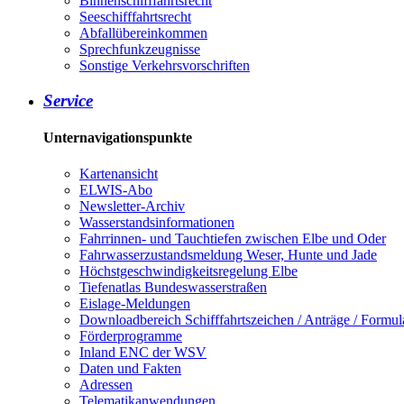
Binnenschifffahrtsrecht
Seeschifffahrtsrecht
Abfallübereinkommen
Sprechfunkzeugnisse
Sonstige Verkehrsvorschriften
Service
Unternavigationspunkte
Kartenansicht
ELWIS-Abo
Newsletter-Archiv
Wasserstandsinformationen
Fahrrinnen- und Tauchtiefen zwischen Elbe und Oder
Fahrwasserzustandsmeldung Weser, Hunte und Jade
Höchstgeschwindigkeitsregelung Elbe
Tiefenatlas Bundeswasserstraßen
Eislage-Meldungen
Downloadbereich Schifffahrtszeichen / Anträge / Formul
Förderprogramme
Inland ENC der WSV
Daten und Fakten
Adressen
Telematikanwendungen