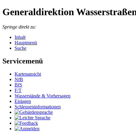
Generaldirektion Wasserstraßen
Springe direkt zu:
Inhalt
Hauptmenü
Suche
Servicemenü
Kartenansicht
NfB
BfS
F/T
Wasserstände & Vorhersagen
Eislagen
Schleuseninformationen