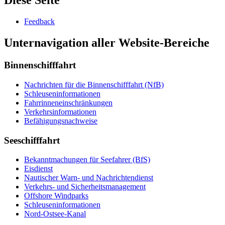
Diese Seite
Feedback
Unternavigation aller Website-Bereiche
Binnenschifffahrt
Nachrichten für die Binnenschifffahrt (NfB)
Schleuseninformationen
Fahrrinneneinschränkungen
Verkehrsinformationen
Befähigungsnachweise
Seeschifffahrt
Bekanntmachungen für Seefahrer (BfS)
Eisdienst
Nautischer Warn- und Nachrichtendienst
Verkehrs- und Sicherheitsmanagement
Offshore Windparks
Schleuseninformationen
Nord-Ostsee-Kanal