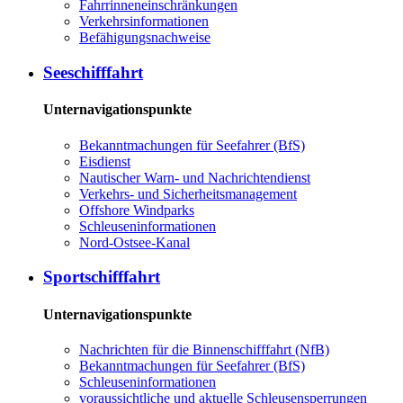
Fahrrinneneinschränkungen
Verkehrsinformationen
Befähigungsnachweise
Seeschifffahrt
Unternavigationspunkte
Bekanntmachungen für Seefahrer (BfS)
Eisdienst
Nautischer Warn- und Nachrichtendienst
Verkehrs- und Sicherheitsmanagement
Offshore Windparks
Schleuseninformationen
Nord-Ostsee-Kanal
Sportschifffahrt
Unternavigationspunkte
Nachrichten für die Binnenschifffahrt (NfB)
Bekanntmachungen für Seefahrer (BfS)
Schleuseninformationen
voraussichtliche und aktuelle Schleusensperrungen