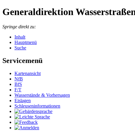
Generaldirektion Wasserstraßen
Springe direkt zu:
Inhalt
Hauptmenü
Suche
Servicemenü
Kartenansicht
NfB
BfS
F/T
Wasserstände & Vorhersagen
Eislagen
Schleuseninformationen