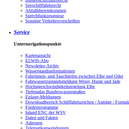
Binnenschifffahrtsrecht
Seeschifffahrtsrecht
Abfallübereinkommen
Sprechfunkzeugnisse
Sonstige Verkehrsvorschriften
Service
Unternavigationspunkte
Kartenansicht
ELWIS-Abo
Newsletter-Archiv
Wasserstandsinformationen
Fahrrinnen- und Tauchtiefen zwischen Elbe und Oder
Fahrwasserzustandsmeldung Weser, Hunte und Jade
Höchstgeschwindigkeitsregelung Elbe
Tiefenatlas Bundeswasserstraßen
Eislage-Meldungen
Downloadbereich Schifffahrtszeichen / Anträge / Formul
Förderprogramme
Inland ENC der WSV
Daten und Fakten
Adressen
Telematikanwendungen