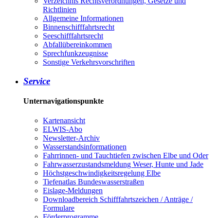
Verzeichnis Rechtsverordnungen, Gesetze und
Richtlinien
Allgemeine Informationen
Binnenschifffahrtsrecht
Seeschifffahrtsrecht
Abfallübereinkommen
Sprechfunkzeugnisse
Sonstige Verkehrsvorschriften
Service
Unternavigationspunkte
Kartenansicht
ELWIS-Abo
Newsletter-Archiv
Wasserstandsinformationen
Fahrrinnen- und Tauchtiefen zwischen Elbe und Oder
Fahrwasserzustandsmeldung Weser, Hunte und Jade
Höchstgeschwindigkeitsregelung Elbe
Tiefenatlas Bundeswasserstraßen
Eislage-Meldungen
Downloadbereich Schifffahrtszeichen / Anträge /
Formulare
Förderprogramme