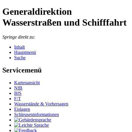
Generaldirektion
Wasserstraßen und Schifffahrt
Springe direkt zu:
Inhalt
Hauptmenü
Suche
Servicemenü
Kartenansicht
NfB
BfS
F/T
Wasserstände & Vorhersagen
Eislagen
Schleuseninformationen