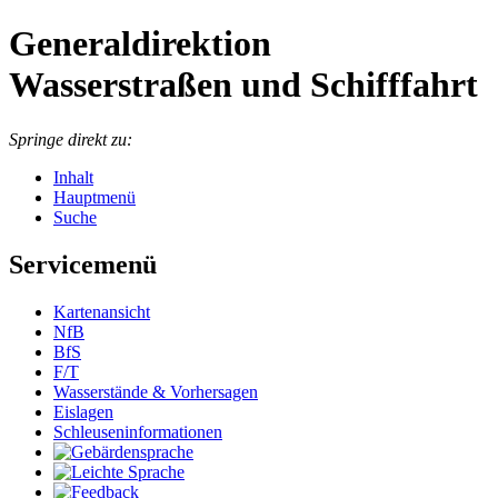
Generaldirektion
Wasserstraßen und Schifffahrt
Springe direkt zu:
Inhalt
Hauptmenü
Suche
Servicemenü
Kartenansicht
NfB
BfS
F/T
Wasserstände & Vorhersagen
Eislagen
Schleuseninformationen