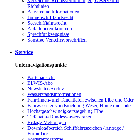
Verzeichnis Rechtsverordnungen, Gesetze und
Richtlinien
Allgemeine Informationen
Binnenschifffahrtsrecht
Seeschifffahrtsrecht
Abfallübereinkommen
Sprechfunkzeugnisse
Sonstige Verkehrsvorschriften
Service
Unternavigationspunkte
Kartenansicht
ELWIS-Abo
Newsletter-Archiv
Wasserstandsinformationen
Fahrrinnen- und Tauchtiefen zwischen Elbe und Oder
Fahrwasserzustandsmeldung Weser, Hunte und Jade
Höchstgeschwindigkeitsregelung Elbe
Tiefenatlas Bundeswasserstraßen
Eislage-Meldungen
Downloadbereich Schifffahrtszeichen / Anträge /
Formulare
Förderprogramme