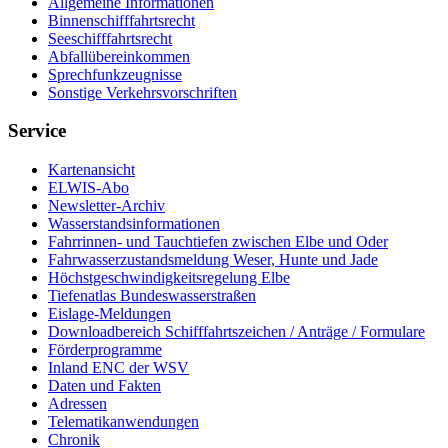
Allgemeine Informationen
Binnenschifffahrtsrecht
Seeschifffahrtsrecht
Abfallübereinkommen
Sprechfunkzeugnisse
Sonstige Verkehrsvorschriften
Service
Kartenansicht
ELWIS-Abo
Newsletter-Archiv
Wasserstandsinformationen
Fahrrinnen- und Tauchtiefen zwischen Elbe und Oder
Fahrwasserzustandsmeldung Weser, Hunte und Jade
Höchstgeschwindigkeitsregelung Elbe
Tiefenatlas Bundeswasserstraßen
Eislage-Meldungen
Downloadbereich Schifffahrtszeichen / Anträge / Formulare
Förderprogramme
Inland ENC der WSV
Daten und Fakten
Adressen
Telematikanwendungen
Chronik