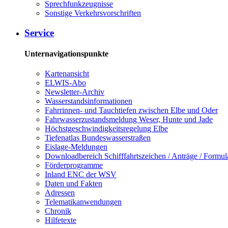
Sprech­funk­zeug­nis­se
Sons­ti­ge Ver­kehrs­vor­schrif­ten
Ser­vice
Unternavigationspunkte
Kar­ten­an­sicht
EL­WIS-​Abo
Newslet­ter-​Ar­chiv
Was­ser­stands­in­for­ma­tio­nen
Fahr­rin­nen-​ und Tauch­tie­fen zwi­schen El­be und Oder
Fahr­was­ser­zu­stands­mel­dung We­ser, Hun­te und Ja­de
Höchst­ge­schwin­dig­keits­re­ge­lung El­be
Tie­fe­n­at­las Bun­des­was­ser­stra­ßen
Eis­la­ge-​Mel­dun­gen
Dow­n­load­be­reich Schiff­fahrts­zei­chen / An­trä­ge / For­mu­l
För­der­pro­gram­me
In­land ENC der WSV
Da­ten und Fak­ten
Adres­sen
Te­le­ma­ti­kan­wen­dun­gen
Chro­nik
Hil­fe­tex­te