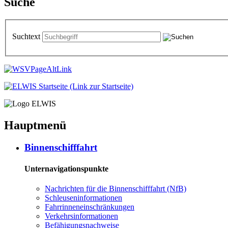
Suche
Suchtext
Hauptmenü
Bin­nen­schiff­fahrt
Unternavigationspunkte
Nach­rich­ten für die Bin­nen­schiff­fahrt (NfB)
Schleu­sen­in­for­ma­tio­nen
Fahr­rin­nen­ein­schrän­kun­gen
Ver­kehrs­in­for­ma­tio­nen
Be­fä­hi­gungs­nach­wei­se