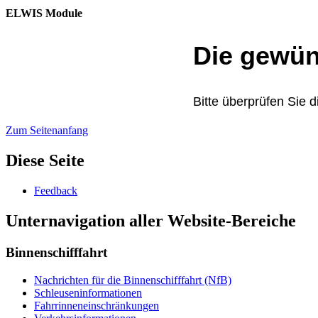
ELWIS Module
Die gewün
Bitte überprüfen Sie 
Zum Seitenanfang
Diese Seite
Feed­back
Unternavigation aller Website-Bereiche
Binnenschifffahrt
Nach­rich­ten für die Bin­nen­schiff­fahrt (NfB)
Schleu­sen­in­for­ma­tio­nen
Fahr­rin­nen­ein­schrän­kun­gen