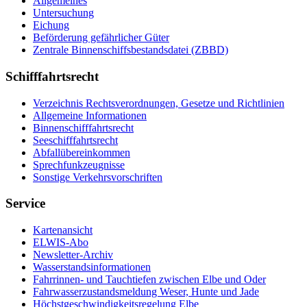
All­ge­mei­nes
Un­ter­su­chung
Ei­chung
Be­för­de­rung ge­fähr­li­cher Gü­ter
Zen­tra­le Bin­nen­schiffs­be­stands­da­tei (ZBBD)
Schifffahrtsrecht
Ver­zeich­nis Rechts­ver­ord­nun­gen, Ge­set­ze und Richt­li­ni­en
All­ge­mei­ne In­for­ma­tio­nen
Bin­nen­schiff­fahrts­recht
See­schiff­fahrts­recht
Ab­fall­über­ein­kom­men
Sprech­funk­zeug­nis­se
Sons­ti­ge Ver­kehrs­vor­schrif­ten
Service
Kar­ten­an­sicht
EL­WIS-​Abo
Newslet­ter-​Ar­chiv
Was­ser­stands­in­for­ma­tio­nen
Fahr­rin­nen-​ und Tauch­tie­fen zwi­schen El­be und Oder
Fahr­was­ser­zu­stands­mel­dung We­ser, Hun­te und Ja­de
Höchst­ge­schwin­dig­keits­re­ge­lung El­be