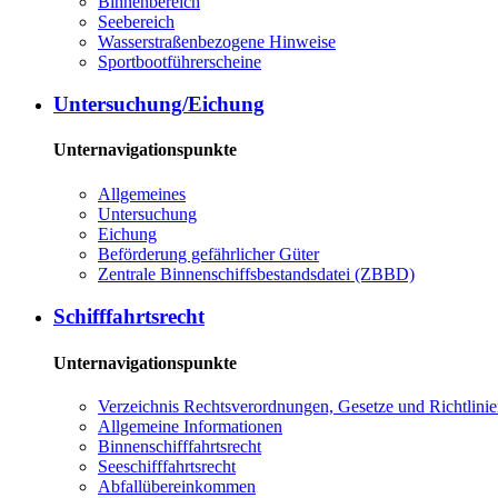
Bin­nen­be­reich
See­be­reich
Was­ser­stra­ßen­be­zo­ge­ne Hin­wei­se
Sport­boot­füh­rer­schei­ne
Un­ter­su­chung/Ei­chung
Unternavigationspunkte
All­ge­mei­nes
Un­ter­su­chung
Ei­chung
Be­för­de­rung ge­fähr­li­cher Gü­ter
Zen­tra­le Bin­nen­schiffs­be­stands­da­tei (ZBBD)
Schiff­fahrts­recht
Unternavigationspunkte
Ver­zeich­nis Rechts­ver­ord­nun­gen, Ge­set­ze und Richt­li­ni­
All­ge­mei­ne In­for­ma­tio­nen
Bin­nen­schiff­fahrts­recht
See­schiff­fahrts­recht
Ab­fall­über­ein­kom­men