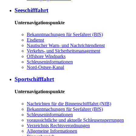
See­schiff­fahrt
Unternavigationspunkte
Be­kannt­ma­chun­gen für See­fah­rer (BfS)
Eis­dienst
Nau­ti­scher Warn-​ und Nach­rich­ten­dienst
Ver­kehrs-​ und Si­cher­heits­ma­na­ge­ment
Offs­ho­re Wind­parks
Schleu­sen­in­for­ma­tio­nen
Nord-​Ost­see-​Ka­nal
Sport­schiff­fahrt
Unternavigationspunkte
Nach­rich­ten für die Bin­nen­schiff­fahrt (NfB)
Be­kannt­ma­chun­gen für See­fah­rer (BfS)
Schleu­sen­in­for­ma­tio­nen
voraussichtliche und aktuelle Schleusensperrungen
Ver­zeich­nis Rechts­ver­ord­nun­gen
All­ge­mei­ne In­for­ma­tio­nen