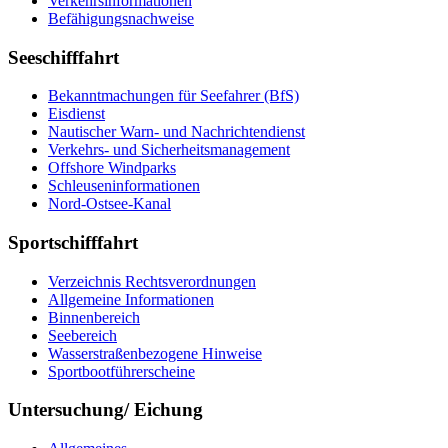
Ver­kehrs­in­for­ma­tio­nen
Be­fä­hi­gungs­nach­wei­se
Seeschifffahrt
Be­kannt­ma­chun­gen für See­fah­rer (BfS)
Eis­dienst
Nau­ti­scher Warn-​ und Nach­rich­ten­dienst
Ver­kehrs-​ und Si­cher­heits­ma­na­ge­ment
Offs­ho­re Wind­parks
Schleu­sen­in­for­ma­tio­nen
Nord-​Ost­see-​Ka­nal
Sportschifffahrt
Ver­zeich­nis Rechts­ver­ord­nun­gen
All­ge­mei­ne In­for­ma­tio­nen
Bin­nen­be­reich
See­be­reich
Was­ser­stra­ßen­be­zo­ge­ne Hin­wei­se
Sport­boot­füh­rer­schei­ne
Untersuchung/ Eichung