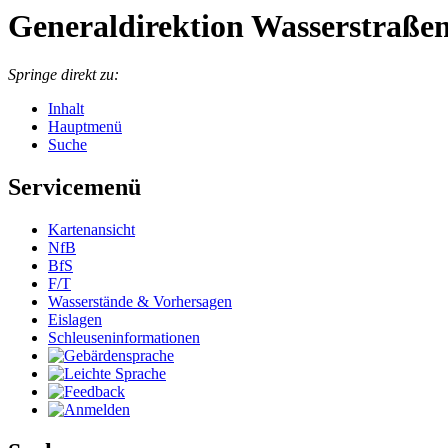
Generaldirektion Wasserstraßen
Springe direkt zu:
Inhalt
Hauptmenü
Suche
Servicemenü
Kar­ten­an­sicht
NfB
BfS
F/T
Was­ser­stän­de & Vor­her­sa­gen
Eis­la­gen
Schleu­sen­in­for­ma­tio­nen