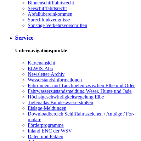
Bin­nen­schiff­fahrts­recht
See­schiff­fahrts­recht
Ab­fall­über­ein­kom­men
Sprech­funk­zeug­nis­se
Sons­ti­ge Ver­kehrs­vor­schrif­ten
Ser­vice
Unternavigationspunkte
Kar­ten­an­sicht
EL­WIS-​Abo
Newslet­ter-​Ar­chiv
Was­ser­stands­in­for­ma­tio­nen
Fahr­rin­nen-​ und Tauch­tie­fen zwi­schen El­be und Oder
Fahr­was­ser­zu­stands­mel­dung We­ser, Hun­te und Ja­de
Höchst­ge­schwin­dig­keits­re­ge­lung El­be
Tie­fe­n­at­las Bun­des­was­ser­stra­ßen
Eis­la­ge-​Mel­dun­gen
Dow­n­load­be­reich Schiff­fahrts­zei­chen / An­trä­ge / For­
mu­la­re
För­der­pro­gram­me
In­land ENC der WSV
Da­ten und Fak­ten