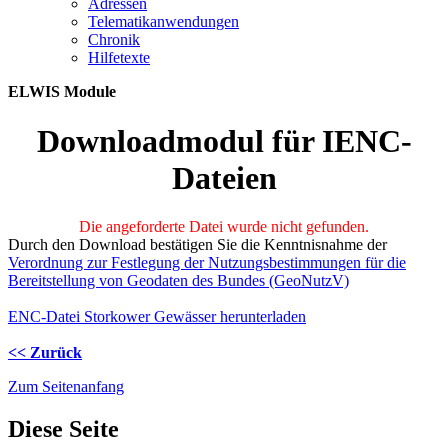
Adres­sen
Te­le­ma­ti­kan­wen­dun­gen
Chro­nik
Hil­fe­tex­te
ELWIS Module
Downloadmodul für IENC-
Dateien
Die angeforderte Datei wurde nicht gefunden.
Durch den Download bestätigen Sie die Kenntnisnahme der
Verordnung zur Festlegung der Nutzungsbestimmungen für die
Bereitstellung von Geodaten des Bundes (GeoNutzV)
ENC-Datei Storkower Gewässer herunterladen
<< Zurück
Zum Seitenanfang
Diese Seite