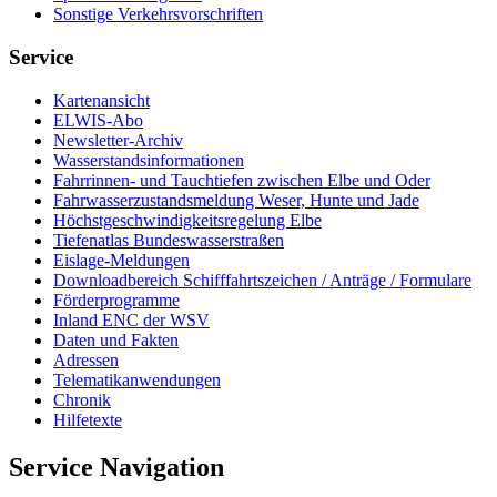
Sons­ti­ge Ver­kehrs­vor­schrif­ten
Service
Kar­ten­an­sicht
EL­WIS-​Abo
Newslet­ter-​Ar­chiv
Was­ser­stands­in­for­ma­tio­nen
Fahr­rin­nen-​ und Tauch­tie­fen zwi­schen El­be und Oder
Fahr­was­ser­zu­stands­mel­dung We­ser, Hun­te und Ja­de
Höchst­ge­schwin­dig­keits­re­ge­lung El­be
Tie­fe­n­at­las Bun­des­was­ser­stra­ßen
Eis­la­ge-​Mel­dun­gen
Dow­n­load­be­reich Schiff­fahrts­zei­chen / An­trä­ge / For­mu­la­re
För­der­pro­gram­me
In­land ENC der WSV
Da­ten und Fak­ten
Adres­sen
Te­le­ma­ti­kan­wen­dun­gen
Chro­nik
Hil­fe­tex­te
Service Navigation