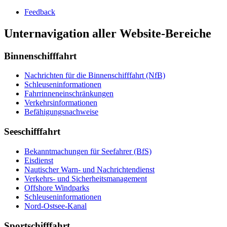
Feed­back
Unternavigation aller Website-Bereiche
Binnenschifffahrt
Nach­rich­ten für die Bin­nen­schiff­fahrt (NfB)
Schleu­sen­in­for­ma­tio­nen
Fahr­rin­nen­ein­schrän­kun­gen
Ver­kehrs­in­for­ma­tio­nen
Be­fä­hi­gungs­nach­wei­se
Seeschifffahrt
Be­kannt­ma­chun­gen für See­fah­rer (BfS)
Eis­dienst
Nau­ti­scher Warn-​ und Nach­rich­ten­dienst
Ver­kehrs-​ und Si­cher­heits­ma­na­ge­ment
Offs­ho­re Wind­parks
Schleu­sen­in­for­ma­tio­nen
Nord-​Ost­see-​Ka­nal
Sportschifffahrt