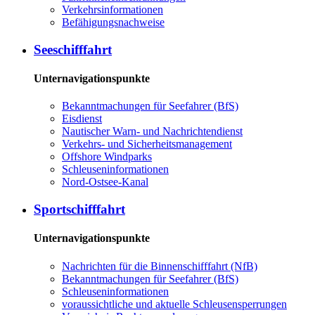
Ver­kehrs­in­for­ma­tio­nen
Be­fä­hi­gungs­nach­wei­se
See­schiff­fahrt
Unternavigationspunkte
Be­kannt­ma­chun­gen für See­fah­rer (BfS)
Eis­dienst
Nau­ti­scher Warn-​ und Nach­rich­ten­dienst
Ver­kehrs-​ und Si­cher­heits­ma­na­ge­ment
Offs­ho­re Wind­parks
Schleu­sen­in­for­ma­tio­nen
Nord-​Ost­see-​Ka­nal
Sport­schiff­fahrt
Unternavigationspunkte
Nach­rich­ten für die Bin­nen­schiff­fahrt (NfB)
Be­kannt­ma­chun­gen für See­fah­rer (BfS)
Schleu­sen­in­for­ma­tio­nen
voraussichtliche und aktuelle Schleusensperrungen