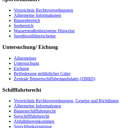
Ver­zeich­nis Rechts­ver­ord­nun­gen
All­ge­mei­ne In­for­ma­tio­nen
Bin­nen­be­reich
See­be­reich
Was­ser­stra­ßen­be­zo­ge­ne Hin­wei­se
Sport­boot­füh­rer­schei­ne
Untersuchung/ Eichung
All­ge­mei­nes
Un­ter­su­chung
Ei­chung
Be­för­de­rung ge­fähr­li­cher Gü­ter
Zen­tra­le Bin­nen­schiffs­be­stands­da­tei (ZBBD)
Schifffahrtsrecht
Ver­zeich­nis Rechts­ver­ord­nun­gen, Ge­set­ze und Richt­li­ni­en
All­ge­mei­ne In­for­ma­tio­nen
Bin­nen­schiff­fahrts­recht
See­schiff­fahrts­recht
Ab­fall­über­ein­kom­men
Sprech­funk­zeug­nis­se