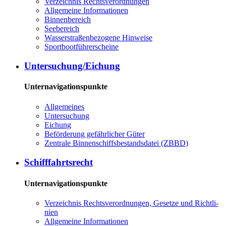
Ver­zeich­nis Rechts­ver­ord­nun­gen
All­ge­mei­ne In­for­ma­tio­nen
Bin­nen­be­reich
See­be­reich
Was­ser­stra­ßen­be­zo­ge­ne Hin­wei­se
Sport­boot­füh­rer­schei­ne
Un­ter­su­chung/Ei­chung
Unternavigationspunkte
All­ge­mei­nes
Un­ter­su­chung
Ei­chung
Be­för­de­rung ge­fähr­li­cher Gü­ter
Zen­tra­le Bin­nen­schiffs­be­stands­da­tei (ZBBD)
Schiff­fahrts­recht
Unternavigationspunkte
Ver­zeich­nis Rechts­ver­ord­nun­gen, Ge­set­ze und Richt­li­
ni­en
All­ge­mei­ne In­for­ma­tio­nen