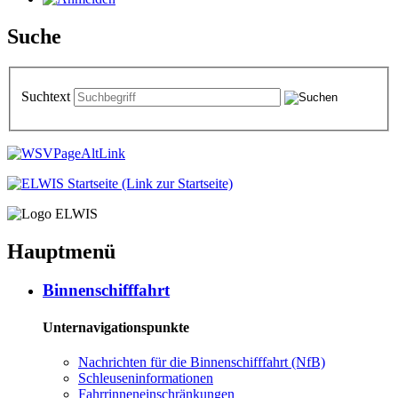
Suche
Suchtext
Hauptmenü
Bin­nen­schiff­fahrt
Unternavigationspunkte
Nach­rich­ten für die Bin­nen­schiff­fahrt (NfB)
Schleu­sen­in­for­ma­tio­nen
Fahr­rin­nen­ein­schrän­kun­gen