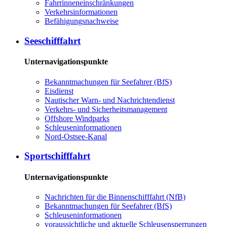
Fahrrinneneinschränkungen
Verkehrsinformationen
Befähigungsnachweise
Seeschifffahrt
Unternavigationspunkte
Bekanntmachungen für Seefahrer (BfS)
Eisdienst
Nautischer Warn- und Nachrichtendienst
Verkehrs- und Sicherheitsmanagement
Offshore Windparks
Schleuseninformationen
Nord-Ostsee-Kanal
Sportschifffahrt
Unternavigationspunkte
Nachrichten für die Binnenschifffahrt (NfB)
Bekanntmachungen für Seefahrer (BfS)
Schleuseninformationen
voraussichtliche und aktuelle Schleusensperrungen