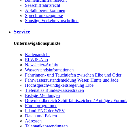
Binnenschifffahrtsrecht
Seeschifffahrtsrecht
Abfallübereinkommen
Sprechfunkzeugnisse
Sonstige Verkehrsvorschriften
Service
Unternavigationspunkte
Kartenansicht
ELWIS-Abo
Newsletter-Archiv
Wasserstandsinformationen
Fahrrinnen- und Tauchtiefen zwischen Elbe und Oder
Fahrwasserzustandsmeldung Weser, Hunte und Jade
Höchstgeschwindigkeitsregelung Elbe
Tiefenatlas Bundeswasserstraßen
Eislage-Meldungen
Downloadbereich Schifffahrtszeichen / Anträge / Formul
Förderprogramme
Inland ENC der WSV
Daten und Fakten
Adressen
Telematikanwendungen