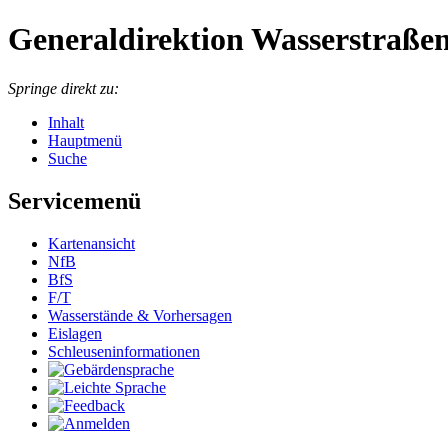
Generaldirektion Wasserstraßen
Springe direkt zu:
Inhalt
Hauptmenü
Suche
Servicemenü
Kartenansicht
NfB
BfS
F/T
Wasserstände & Vorhersagen
Eislagen
Schleuseninformationen