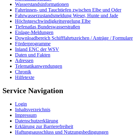
Wasserstandsinformationen
Fahrrinnen- und Tauchtiefen zwischen Elbe und Oder
Fahrwasserzustandsmeldung Weser, Hunte und Jade
Höchstgeschwindigkeitsregelung Elbe
Tiefenatlas Bundeswasserstraßen
Eislage-Meldungen
Downloadbereich Schifffahrtszeichen / Anträge / Formulare
Förderprogramme
Inland ENC der WSV
Daten und Fakten
Adressen
Telematikanwendungen
Chronik
Hilfetexte
Service Navigation
Login
Inhaltsverzeichnis
Impressum
Datenschutzerklärung
Erklärung zur Barrierefreiheit
Haftungsausschluss und Nutzungsbedingungen