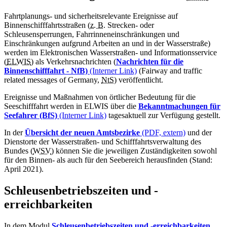
Fahrtplanungs- und sicherheitsrelevante Ereignisse auf
Binnenschifffahrtsstraßen (
z. B.
Strecken- oder
Schleusensperrungen, Fahrrinneneinschränkungen und
Einschränkungen aufgrund Arbeiten an und in der Wasserstraße)
werden im Elektronischen Wasserstraßen- und Informationsservice
(
ELWIS
) als Verkehrsnachrichten (
Nachrichten für die
Binnenschifffahrt - NfB)
(Interner Link)
(
Fairway and traffic
related messages of Germany,
NtS
) veröffentlicht.
Ereignisse und Maßnahmen von örtlicher Bedeutung für die
Seeschifffahrt werden in ELWIS über die
Bekanntmachungen für
Seefahrer (BfS)
(Interner Link)
tagesaktuell zur Verfügung gestellt.
In der
Übersicht der neuen Amtsbezirke
(PDF, extern)
und der
Dienstorte der Wasserstraßen- und Schifffahrtsverwaltung des
Bundes (
WSV
) können Sie die jeweiligen Zuständigkeiten sowohl
für den Binnen- als auch für den Seebereich herausfinden (Stand:
April 2021).
Schleusenbetriebszeiten und -
erreichbarkeiten
In dem Modul
Schleusenbetriebszeiten und -erreichbarkeiten