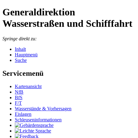
Generaldirektion
Wasserstraßen und Schifffahrt
Springe direkt zu:
Inhalt
Hauptmenü
Suche
Servicemenü
Kartenansicht
NfB
BfS
F/T
Wasserstände & Vorhersagen
Eislagen
Schleuseninformationen