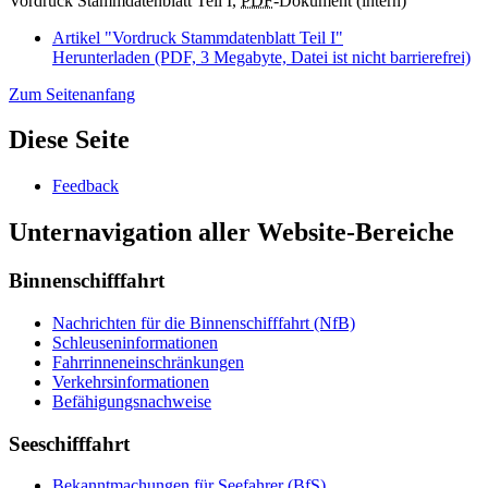
Vordruck Stammdatenblatt Teil I,
PDF
-Dokument (intern)
Artikel "Vordruck Stammdatenblatt Teil I"
Herunterladen
(PDF, 3 Megabyte, Datei ist nicht barrierefrei)
Zum Seitenanfang
Diese Seite
Feedback
Unternavigation aller Website-Bereiche
Binnenschifffahrt
Nachrichten für die Binnenschifffahrt (NfB)
Schleuseninformationen
Fahrrinneneinschränkungen
Verkehrsinformationen
Befähigungsnachweise
Seeschifffahrt
Bekanntmachungen für Seefahrer (BfS)