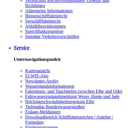
Verzeichnis Rechtsverordnungen, Gesetze und
Richtlinien
Allgemeine Informationen
Binnenschifffahrtsrecht
Seeschifffahrtsrecht
Abfallübereinkommen
Sprechfunkzeugnisse
Sonstige Verkehrsvorschriften
Service
Unternavigationspunkte
Kartenansicht
ELWIS-Abo
Newsletter-Archiv
Wasserstandsinformationen
Fahrrinnen- und Tauchtiefen zwischen Elbe und Oder
Fahrwasserzustandsmeldung Weser, Hunte und Jade
Höchstgeschwindigkeitsregelung Elbe
Tiefenatlas Bundeswasserstraßen
Eislage-Meldungen
Downloadbereich Schifffahrtszeichen / Anträge /
Formulare
Förderprogramme