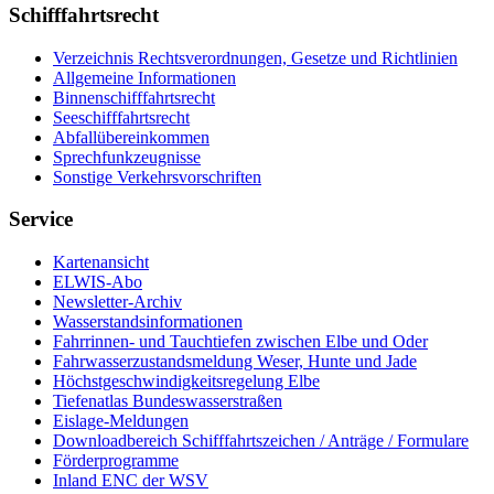
Schifffahrtsrecht
Verzeichnis Rechtsverordnungen, Gesetze und Richtlinien
Allgemeine Informationen
Binnenschifffahrtsrecht
Seeschifffahrtsrecht
Abfallübereinkommen
Sprechfunkzeugnisse
Sonstige Verkehrsvorschriften
Service
Kartenansicht
ELWIS-Abo
Newsletter-Archiv
Wasserstandsinformationen
Fahrrinnen- und Tauchtiefen zwischen Elbe und Oder
Fahrwasserzustandsmeldung Weser, Hunte und Jade
Höchstgeschwindigkeitsregelung Elbe
Tiefenatlas Bundeswasserstraßen
Eislage-Meldungen
Downloadbereich Schifffahrtszeichen / Anträge / Formulare
Förderprogramme
Inland ENC der WSV