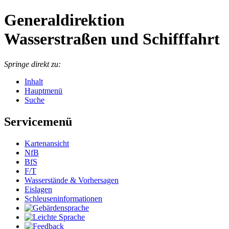
Generaldirektion
Wasserstraßen und Schifffahrt
Springe direkt zu:
Inhalt
Hauptmenü
Suche
Servicemenü
Kartenansicht
NfB
BfS
F/T
Wasserstände & Vorhersagen
Eislagen
Schleuseninformationen