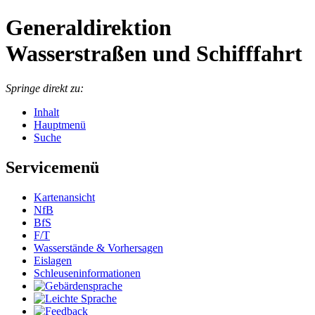
Generaldirektion
Wasserstraßen und Schifffahrt
Springe direkt zu:
Inhalt
Hauptmenü
Suche
Servicemenü
Kartenansicht
NfB
BfS
F/T
Wasserstände & Vorhersagen
Eislagen
Schleuseninformationen