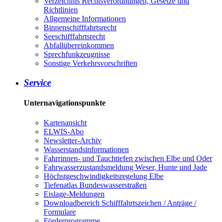
Verzeichnis Rechtsverordnungen, Gesetze und
Richtlinien
Allgemeine Informationen
Binnenschifffahrtsrecht
Seeschifffahrtsrecht
Abfallübereinkommen
Sprechfunkzeugnisse
Sonstige Verkehrsvorschriften
Service
Unternavigationspunkte
Kartenansicht
ELWIS-Abo
Newsletter-Archiv
Wasserstandsinformationen
Fahrrinnen- und Tauchtiefen zwischen Elbe und Oder
Fahrwasserzustandsmeldung Weser, Hunte und Jade
Höchstgeschwindigkeitsregelung Elbe
Tiefenatlas Bundeswasserstraßen
Eislage-Meldungen
Downloadbereich Schifffahrtszeichen / Anträge /
Formulare
Förderprogramme