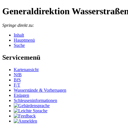
Generaldirektion Wasserstraßen
Springe direkt zu:
Inhalt
Hauptmenü
Suche
Servicemenü
Kartenansicht
NfB
BfS
F/T
Wasserstände & Vorhersagen
Eislagen
Schleuseninformationen