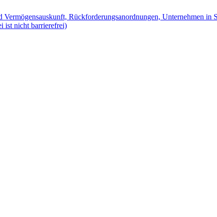
 und Vermögensauskunft, Rückforderungsanordnungen, Unternehmen in S
ist nicht barrierefrei)