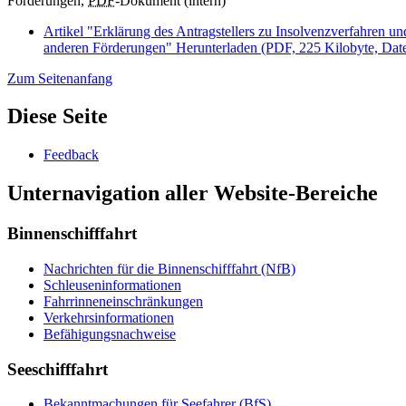
Förderungen,
PDF
-Dokument (intern)
Artikel "Erklärung des Antragstellers zu Insolvenzverfahren
anderen Förderungen"
Herunterladen
(PDF, 225 Kilobyte, Datei 
Zum Seitenanfang
Diese Seite
Feedback
Unternavigation aller Website-Bereiche
Binnenschifffahrt
Nachrichten für die Binnenschifffahrt (NfB)
Schleuseninformationen
Fahrrinneneinschränkungen
Verkehrsinformationen
Befähigungsnachweise
Seeschifffahrt
Bekanntmachungen für Seefahrer (BfS)