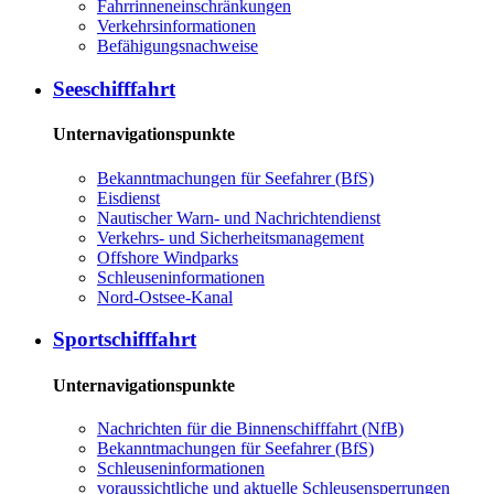
Fahrrinneneinschränkungen
Verkehrsinformationen
Befähigungsnachweise
Seeschifffahrt
Unternavigationspunkte
Bekanntmachungen für Seefahrer (BfS)
Eisdienst
Nautischer Warn- und Nachrichtendienst
Verkehrs- und Sicherheitsmanagement
Offshore Windparks
Schleuseninformationen
Nord-Ostsee-Kanal
Sportschifffahrt
Unternavigationspunkte
Nachrichten für die Binnenschifffahrt (NfB)
Bekanntmachungen für Seefahrer (BfS)
Schleuseninformationen
voraussichtliche und aktuelle Schleusensperrungen