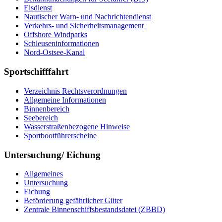
Eisdienst
Nautischer Warn- und Nachrichtendienst
Verkehrs- und Sicherheitsmanagement
Offshore Windparks
Schleuseninformationen
Nord-Ostsee-Kanal
Sportschifffahrt
Verzeichnis Rechtsverordnungen
Allgemeine Informationen
Binnenbereich
Seebereich
Wasserstraßenbezogene Hinweise
Sportbootführerscheine
Untersuchung/ Eichung
Allgemeines
Untersuchung
Eichung
Beförderung gefährlicher Güter
Zentrale Binnenschiffsbestandsdatei (ZBBD)