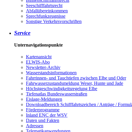
Binnenschifffahrtsrecht
Seeschifffahrtsrecht
Abfallübereinkommen
Sprechfunkzeugnisse
Sonstige Verkehrsvorschriften
Service
Unternavigationspunkte
Kartenansicht
ELWIS-Abo
Newsletter-Archiv
Wasserstandsinformationen
Fahrrinnen- und Tauchtiefen zwischen Elbe und Oder
Fahrwasserzustandsmeldung Weser, Hunte und Jade
Höchstgeschwindigkeitsregelung Elbe
Tiefenatlas Bundeswasserstraßen
Eislage-Meldungen
Downloadbereich Schifffahrtszeichen / Anträge / Formul
Förderprogramme
Inland ENC der WSV
Daten und Fakten
Adressen
Telematikanwendungen