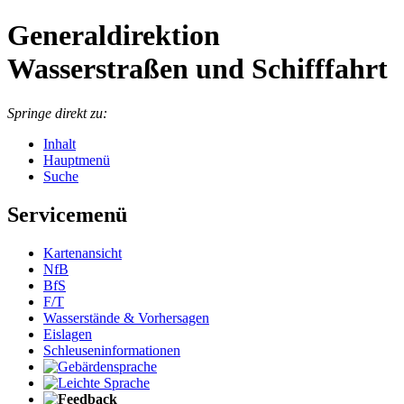
Generaldirektion
Wasserstraßen und Schifffahrt
Springe direkt zu:
Inhalt
Hauptmenü
Suche
Servicemenü
Kartenansicht
NfB
BfS
F/T
Wasserstände & Vorhersagen
Eislagen
Schleuseninformationen