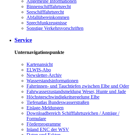
Allgemeine Informationen
Binnenschifffahrtsrecht
Seeschifffahrtsrecht
Abfallübereinkommen
Sprechfunkzeugnisse
Sonstige Verkehrsvorschriften
Service
Unternavigationspunkte
Kartenansicht
ELWIS-Abo
Newsletter-Archiv
Wasserstandsinformationen
Fahrrinnen- und Tauchtiefen zwischen Elbe und Oder
Fahrwasserzustandsmeldung Weser, Hunte und Jade
Höchstgeschwindigkeitsregelung Elbe
Tiefenatlas Bundeswasserstraßen
Eislage-Meldungen
Downloadbereich Schifffahrtszeichen / Anträge /
Formulare
Förderprogramme
Inland ENC der WSV
Daten und Fakten