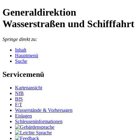
Generaldirektion
Wasserstraßen und Schifffahrt
Springe direkt zu:
Inhalt
Hauptmenü
Suche
Servicemenü
Kartenansicht
NfB
BfS
F/T
Wasserstände & Vorhersagen
Eislagen
Schleuseninformationen