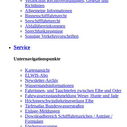
Verzeichnis Rechtsverordnungen, Gesetze und
Richtlinien
Allgemeine Informationen
Binnenschifffahrtsrecht
Seeschifffahrtsrecht
Abfallübereinkommen
Sprechfunkzeugnisse
Sonstige Verkehrsvorschriften
Service
Unternavigationspunkte
Kartenansicht
ELWIS-Abo
Newsletter-Archiv
Wasserstandsinformationen
Fahrrinnen- und Tauchtiefen zwischen Elbe und Oder
Fahrwasserzustandsmeldung Weser, Hunte und Jade
Höchstgeschwindigkeitsregelung Elbe
Tiefenatlas Bundeswasserstraßen
Eislage-Meldungen
Downloadbereich Schifffahrtszeichen / Anträge /
Formulare
Förderprogramme