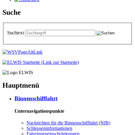
Suche
Suchtext
Hauptmenü
Bin­nen­schiff­fahrt
Unternavigationspunkte
Nach­rich­ten für die Bin­nen­schiff­fahrt (NfB)
Schleu­sen­in­for­ma­tio­nen
Fahr­rin­nen­ein­schrän­kun­gen