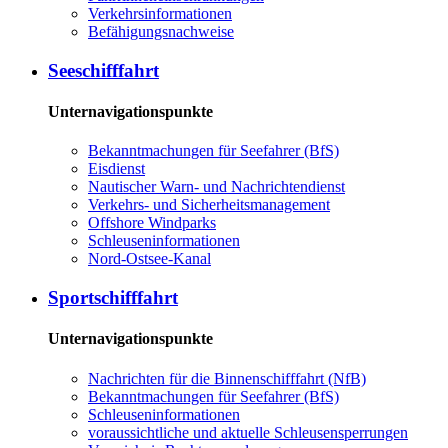
Ver­kehrs­in­for­ma­tio­nen
Be­fä­hi­gungs­nach­wei­se
See­schiff­fahrt
Unternavigationspunkte
Be­kannt­ma­chun­gen für See­fah­rer (BfS)
Eis­dienst
Nau­ti­scher Warn-​ und Nach­rich­ten­dienst
Ver­kehrs-​ und Si­cher­heits­ma­na­ge­ment
Offs­ho­re Wind­parks
Schleu­sen­in­for­ma­tio­nen
Nord-​Ost­see-​Ka­nal
Sport­schiff­fahrt
Unternavigationspunkte
Nach­rich­ten für die Bin­nen­schiff­fahrt (NfB)
Be­kannt­ma­chun­gen für See­fah­rer (BfS)
Schleu­sen­in­for­ma­tio­nen
voraussichtliche und aktuelle Schleusensperrungen