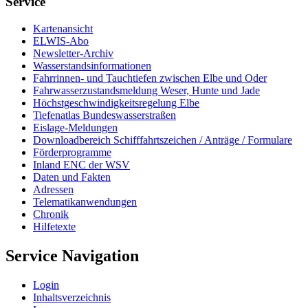
Service
Kar­ten­an­sicht
EL­WIS-​Abo
Newslet­ter-​Ar­chiv
Was­ser­stands­in­for­ma­tio­nen
Fahr­rin­nen-​ und Tauch­tie­fen zwi­schen El­be und Oder
Fahr­was­ser­zu­stands­mel­dung We­ser, Hun­te und Ja­de
Höchst­ge­schwin­dig­keits­re­ge­lung El­be
Tie­fe­n­at­las Bun­des­was­ser­stra­ßen
Eis­la­ge-​Mel­dun­gen
Dow­n­load­be­reich Schiff­fahrts­zei­chen / An­trä­ge / For­mu­la­re
För­der­pro­gram­me
In­land ENC der WSV
Da­ten und Fak­ten
Adres­sen
Te­le­ma­ti­kan­wen­dun­gen
Chro­nik
Hil­fe­tex­te
Service Navigation
Log­in
In­halts­ver­zeich­nis