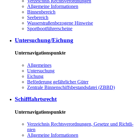
Ver­zeich­nis Rechts­ver­ord­nun­gen
All­ge­mei­ne In­for­ma­tio­nen
Bin­nen­be­reich
See­be­reich
Was­ser­stra­ßen­be­zo­ge­ne Hin­wei­se
Sport­boot­füh­rer­schei­ne
Un­ter­su­chung/Ei­chung
Unternavigationspunkte
All­ge­mei­nes
Un­ter­su­chung
Ei­chung
Be­för­de­rung ge­fähr­li­cher Gü­ter
Zen­tra­le Bin­nen­schiffs­be­stands­da­tei (ZBBD)
Schiff­fahrts­recht
Unternavigationspunkte
Ver­zeich­nis Rechts­ver­ord­nun­gen, Ge­set­ze und Richt­li­
ni­en
All­ge­mei­ne In­for­ma­tio­nen