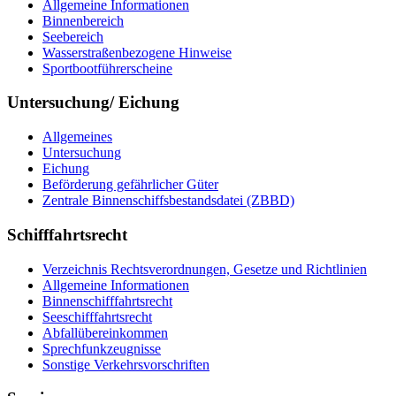
All­ge­mei­ne In­for­ma­tio­nen
Bin­nen­be­reich
See­be­reich
Was­ser­stra­ßen­be­zo­ge­ne Hin­wei­se
Sport­boot­füh­rer­schei­ne
Untersuchung/ Eichung
All­ge­mei­nes
Un­ter­su­chung
Ei­chung
Be­för­de­rung ge­fähr­li­cher Gü­ter
Zen­tra­le Bin­nen­schiffs­be­stands­da­tei (ZBBD)
Schifffahrtsrecht
Ver­zeich­nis Rechts­ver­ord­nun­gen, Ge­set­ze und Richt­li­ni­en
All­ge­mei­ne In­for­ma­tio­nen
Bin­nen­schiff­fahrts­recht
See­schiff­fahrts­recht
Ab­fall­über­ein­kom­men
Sprech­funk­zeug­nis­se
Sons­ti­ge Ver­kehrs­vor­schrif­ten