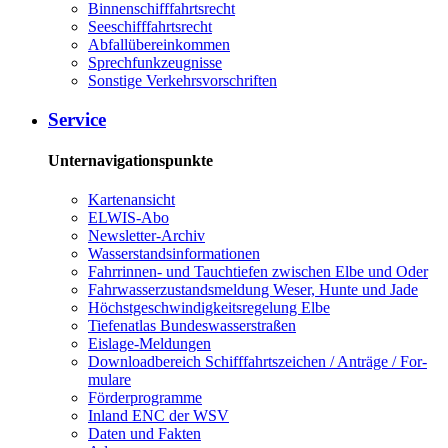
Bin­nen­schiff­fahrts­recht
See­schiff­fahrts­recht
Ab­fall­über­ein­kom­men
Sprech­funk­zeug­nis­se
Sons­ti­ge Ver­kehrs­vor­schrif­ten
Ser­vice
Unternavigationspunkte
Kar­ten­an­sicht
EL­WIS-​Abo
Newslet­ter-​Ar­chiv
Was­ser­stands­in­for­ma­tio­nen
Fahr­rin­nen-​ und Tauch­tie­fen zwi­schen El­be und Oder
Fahr­was­ser­zu­stands­mel­dung We­ser, Hun­te und Ja­de
Höchst­ge­schwin­dig­keits­re­ge­lung El­be
Tie­fe­n­at­las Bun­des­was­ser­stra­ßen
Eis­la­ge-​Mel­dun­gen
Dow­n­load­be­reich Schiff­fahrts­zei­chen / An­trä­ge / For­
mu­la­re
För­der­pro­gram­me
In­land ENC der WSV
Da­ten und Fak­ten