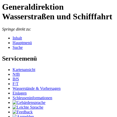
Generaldirektion
Wasserstraßen und Schifffahrt
Springe direkt zu:
Inhalt
Hauptmenü
Suche
Servicemenü
Kar­ten­an­sicht
NfB
BfS
F/T
Was­ser­stän­de & Vor­her­sa­gen
Eis­la­gen
Schleu­sen­in­for­ma­tio­nen