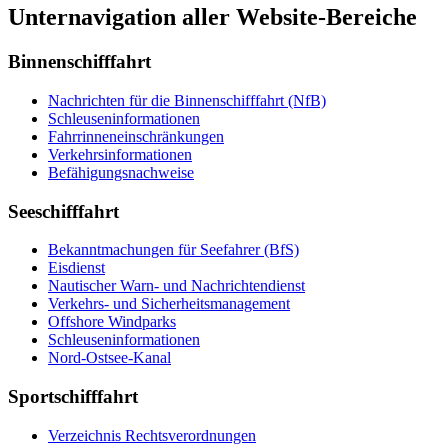
Unternavigation aller Website-Bereiche
Binnenschifffahrt
Nach­rich­ten für die Bin­nen­schiff­fahrt (NfB)
Schleu­sen­in­for­ma­tio­nen
Fahr­rin­nen­ein­schrän­kun­gen
Ver­kehrs­in­for­ma­tio­nen
Be­fä­hi­gungs­nach­wei­se
Seeschifffahrt
Be­kannt­ma­chun­gen für See­fah­rer (BfS)
Eis­dienst
Nau­ti­scher Warn-​ und Nach­rich­ten­dienst
Ver­kehrs-​ und Si­cher­heits­ma­na­ge­ment
Offs­ho­re Wind­parks
Schleu­sen­in­for­ma­tio­nen
Nord-​Ost­see-​Ka­nal
Sportschifffahrt
Ver­zeich­nis Rechts­ver­ord­nun­gen