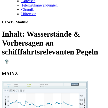
Adres­sen
Te­le­ma­ti­kan­wen­dun­gen
Chro­nik
Hil­fe­tex­te
ELWIS Module
Inhalt:
Wasserstände &
Vorhersagen an
schifffahrtsrelevanten Pegeln
MAINZ