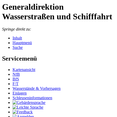
Generaldirektion
Wasserstraßen und Schifffahrt
Springe direkt zu:
Inhalt
Hauptmenü
Suche
Servicemenü
Kar­ten­an­sicht
NfB
BfS
F/T
Was­ser­stän­de & Vor­her­sa­gen
Eis­la­gen
Schleu­sen­in­for­ma­tio­nen