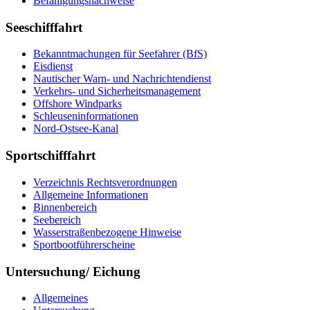
Be­fä­hi­gungs­nach­wei­se
Seeschifffahrt
Be­kannt­ma­chun­gen für See­fah­rer (BfS)
Eis­dienst
Nau­ti­scher Warn-​ und Nach­rich­ten­dienst
Ver­kehrs-​ und Si­cher­heits­ma­na­ge­ment
Offs­ho­re Wind­parks
Schleu­sen­in­for­ma­tio­nen
Nord-​Ost­see-​Ka­nal
Sportschifffahrt
Ver­zeich­nis Rechts­ver­ord­nun­gen
All­ge­mei­ne In­for­ma­tio­nen
Bin­nen­be­reich
See­be­reich
Was­ser­stra­ßen­be­zo­ge­ne Hin­wei­se
Sport­boot­füh­rer­schei­ne
Untersuchung/ Eichung
All­ge­mei­nes