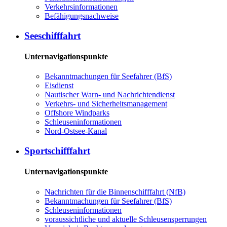
Ver­kehrs­in­for­ma­tio­nen
Be­fä­hi­gungs­nach­wei­se
See­schiff­fahrt
Unternavigationspunkte
Be­kannt­ma­chun­gen für See­fah­rer (BfS)
Eis­dienst
Nau­ti­scher Warn-​ und Nach­rich­ten­dienst
Ver­kehrs-​ und Si­cher­heits­ma­na­ge­ment
Offs­ho­re Wind­parks
Schleu­sen­in­for­ma­tio­nen
Nord-​Ost­see-​Ka­nal
Sport­schiff­fahrt
Unternavigationspunkte
Nach­rich­ten für die Bin­nen­schiff­fahrt (NfB)
Be­kannt­ma­chun­gen für See­fah­rer (BfS)
Schleu­sen­in­for­ma­tio­nen
voraussichtliche und aktuelle Schleusensperrungen