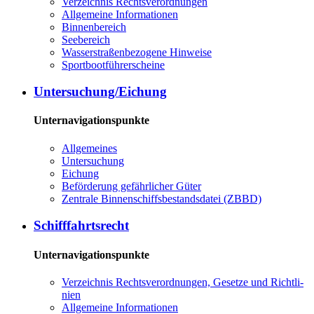
Ver­zeich­nis Rechts­ver­ord­nun­gen
All­ge­mei­ne In­for­ma­tio­nen
Bin­nen­be­reich
See­be­reich
Was­ser­stra­ßen­be­zo­ge­ne Hin­wei­se
Sport­boot­füh­rer­schei­ne
Un­ter­su­chung/Ei­chung
Unternavigationspunkte
All­ge­mei­nes
Un­ter­su­chung
Ei­chung
Be­för­de­rung ge­fähr­li­cher Gü­ter
Zen­tra­le Bin­nen­schiffs­be­stands­da­tei (ZBBD)
Schiff­fahrts­recht
Unternavigationspunkte
Ver­zeich­nis Rechts­ver­ord­nun­gen, Ge­set­ze und Richt­li­
ni­en
All­ge­mei­ne In­for­ma­tio­nen