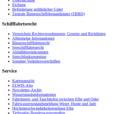
Un­ter­su­chung
Ei­chung
Be­för­de­rung ge­fähr­li­cher Gü­ter
Zen­tra­le Bin­nen­schiffs­be­stands­da­tei (ZBBD)
Schifffahrtsrecht
Ver­zeich­nis Rechts­ver­ord­nun­gen, Ge­set­ze und Richt­li­ni­en
All­ge­mei­ne In­for­ma­tio­nen
Bin­nen­schiff­fahrts­recht
See­schiff­fahrts­recht
Ab­fall­über­ein­kom­men
Sprech­funk­zeug­nis­se
Sons­ti­ge Ver­kehrs­vor­schrif­ten
Service
Kar­ten­an­sicht
EL­WIS-​Abo
Newslet­ter-​Ar­chiv
Was­ser­stands­in­for­ma­tio­nen
Fahr­rin­nen-​ und Tauch­tie­fen zwi­schen El­be und Oder
Fahr­was­ser­zu­stands­mel­dung We­ser, Hun­te und Ja­de
Höchst­ge­schwin­dig­keits­re­ge­lung El­be
Tie­fe­n­at­las Bun­des­was­ser­stra­ßen