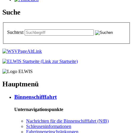
Suche
Suchtext
Hauptmenü
Bin­nen­schiff­fahrt
Unternavigationspunkte
Nach­rich­ten für die Bin­nen­schiff­fahrt (NfB)
Schleu­sen­in­for­ma­tio­nen
Fahr­rin­nen­ein­schrän­kun­gen