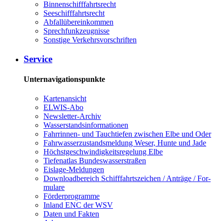
Bin­nen­schiff­fahrts­recht
See­schiff­fahrts­recht
Ab­fall­über­ein­kom­men
Sprech­funk­zeug­nis­se
Sons­ti­ge Ver­kehrs­vor­schrif­ten
Ser­vice
Unternavigationspunkte
Kar­ten­an­sicht
EL­WIS-​Abo
Newslet­ter-​Ar­chiv
Was­ser­stands­in­for­ma­tio­nen
Fahr­rin­nen-​ und Tauch­tie­fen zwi­schen El­be und Oder
Fahr­was­ser­zu­stands­mel­dung We­ser, Hun­te und Ja­de
Höchst­ge­schwin­dig­keits­re­ge­lung El­be
Tie­fe­n­at­las Bun­des­was­ser­stra­ßen
Eis­la­ge-​Mel­dun­gen
Dow­n­load­be­reich Schiff­fahrts­zei­chen / An­trä­ge / For­
mu­la­re
För­der­pro­gram­me
In­land ENC der WSV
Da­ten und Fak­ten