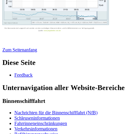
Zum Seitenanfang
Diese Seite
Feed­back
Unternavigation aller Website-Bereiche
Binnenschifffahrt
Nach­rich­ten für die Bin­nen­schiff­fahrt (NfB)
Schleu­sen­in­for­ma­tio­nen
Fahr­rin­nen­ein­schrän­kun­gen
Ver­kehrs­in­for­ma­tio­nen