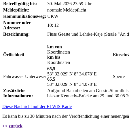
Betreff gültig bis:
30. Mai 2026 23:59 Uhr
Meldepflicht:
normale Meldepflicht
Kommunikationsweg:
UKW
Nummer oder
10; 12
Adresse:
Bezeichnung:
Fluss Geeste und Lehrke-Kaje (Straße "An d
km von
Koordinaten
Örtlichkeit
Einsch
km bis
Koordinaten
65,5
53° 32.029' N 8° 34.078' E
Fahrwasser Unterweser
Sperre
65,5
53° 32.029' N 8° 34.078' E
Zusätzliche
Aufgrund Bauarbeiten am Geeste-Sturmflutsp
Informationen:
bis zur Kennedy-Brücke am 29. und 30.05.20
Diese Nachricht auf der ELWIS Karte
Es kann bis zu 30 Minuten nach der Veröffentlichung einer neuen/geä
<< zurück