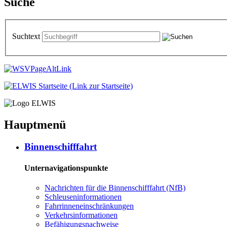
Suche
Suchtext
Hauptmenü
Bin­nen­schiff­fahrt
Unternavigationspunkte
Nach­rich­ten für die Bin­nen­schiff­fahrt (NfB)
Schleu­sen­in­for­ma­tio­nen
Fahr­rin­nen­ein­schrän­kun­gen
Ver­kehrs­in­for­ma­tio­nen
Be­fä­hi­gungs­nach­wei­se