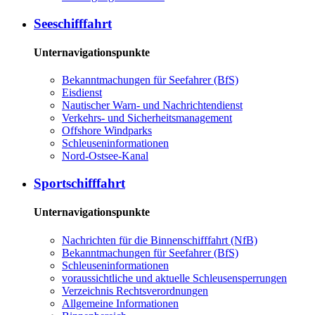
See­schiff­fahrt
Unternavigationspunkte
Be­kannt­ma­chun­gen für See­fah­rer (BfS)
Eis­dienst
Nau­ti­scher Warn-​ und Nach­rich­ten­dienst
Ver­kehrs-​ und Si­cher­heits­ma­na­ge­ment
Offs­ho­re Wind­parks
Schleu­sen­in­for­ma­tio­nen
Nord-​Ost­see-​Ka­nal
Sport­schiff­fahrt
Unternavigationspunkte
Nach­rich­ten für die Bin­nen­schiff­fahrt (NfB)
Be­kannt­ma­chun­gen für See­fah­rer (BfS)
Schleu­sen­in­for­ma­tio­nen
voraussichtliche und aktuelle Schleusensperrungen
Ver­zeich­nis Rechts­ver­ord­nun­gen
All­ge­mei­ne In­for­ma­tio­nen