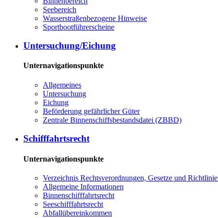
Bin­nen­be­reich
See­be­reich
Was­ser­stra­ßen­be­zo­ge­ne Hin­wei­se
Sport­boot­füh­rer­schei­ne
Un­ter­su­chung/Ei­chung
Unternavigationspunkte
All­ge­mei­nes
Un­ter­su­chung
Ei­chung
Be­för­de­rung ge­fähr­li­cher Gü­ter
Zen­tra­le Bin­nen­schiffs­be­stands­da­tei (ZBBD)
Schiff­fahrts­recht
Unternavigationspunkte
Ver­zeich­nis Rechts­ver­ord­nun­gen, Ge­set­ze und Richt­li­ni­
All­ge­mei­ne In­for­ma­tio­nen
Bin­nen­schiff­fahrts­recht
See­schiff­fahrts­recht
Ab­fall­über­ein­kom­men