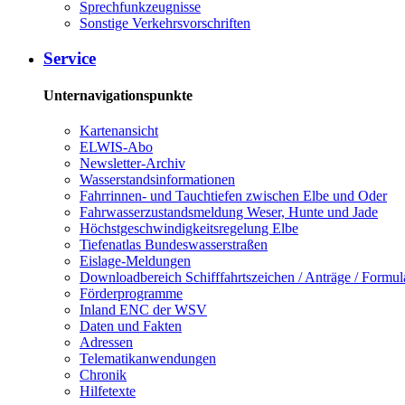
Sprech­funk­zeug­nis­se
Sons­ti­ge Ver­kehrs­vor­schrif­ten
Ser­vice
Unternavigationspunkte
Kar­ten­an­sicht
EL­WIS-​Abo
Newslet­ter-​Ar­chiv
Was­ser­stands­in­for­ma­tio­nen
Fahr­rin­nen-​ und Tauch­tie­fen zwi­schen El­be und Oder
Fahr­was­ser­zu­stands­mel­dung We­ser, Hun­te und Ja­de
Höchst­ge­schwin­dig­keits­re­ge­lung El­be
Tie­fe­n­at­las Bun­des­was­ser­stra­ßen
Eis­la­ge-​Mel­dun­gen
Dow­n­load­be­reich Schiff­fahrts­zei­chen / An­trä­ge / For­mu­l
För­der­pro­gram­me
In­land ENC der WSV
Da­ten und Fak­ten
Adres­sen
Te­le­ma­ti­kan­wen­dun­gen
Chro­nik
Hil­fe­tex­te