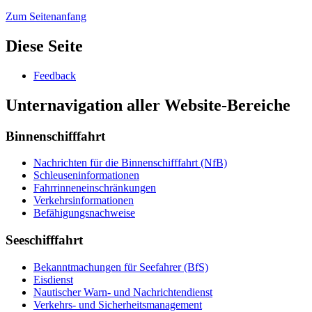
Zum Seitenanfang
Diese Seite
Feed­back
Unternavigation aller Website-Bereiche
Binnenschifffahrt
Nach­rich­ten für die Bin­nen­schiff­fahrt (NfB)
Schleu­sen­in­for­ma­tio­nen
Fahr­rin­nen­ein­schrän­kun­gen
Ver­kehrs­in­for­ma­tio­nen
Be­fä­hi­gungs­nach­wei­se
Seeschifffahrt
Be­kannt­ma­chun­gen für See­fah­rer (BfS)
Eis­dienst
Nau­ti­scher Warn-​ und Nach­rich­ten­dienst
Ver­kehrs-​ und Si­cher­heits­ma­na­ge­ment