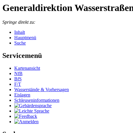
Generaldirektion Wasserstraßen
Springe direkt zu:
Inhalt
Hauptmenü
Suche
Servicemenü
Kar­ten­an­sicht
NfB
BfS
F/T
Was­ser­stän­de & Vor­her­sa­gen
Eis­la­gen
Schleu­sen­in­for­ma­tio­nen