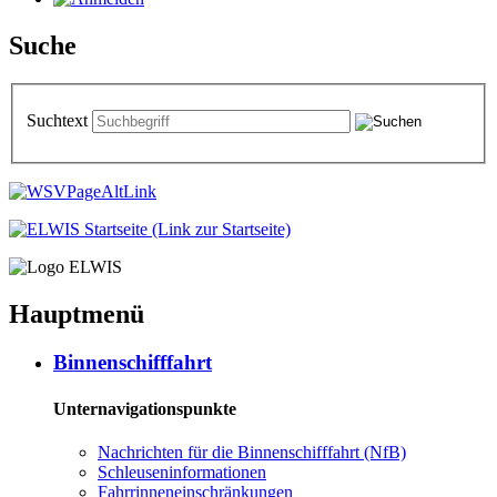
Suche
Suchtext
Hauptmenü
Bin­nen­schiff­fahrt
Unternavigationspunkte
Nach­rich­ten für die Bin­nen­schiff­fahrt (NfB)
Schleu­sen­in­for­ma­tio­nen
Fahr­rin­nen­ein­schrän­kun­gen