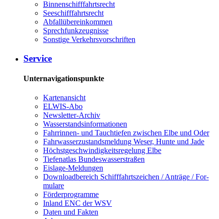
Bin­nen­schiff­fahrts­recht
See­schiff­fahrts­recht
Ab­fall­über­ein­kom­men
Sprech­funk­zeug­nis­se
Sons­ti­ge Ver­kehrs­vor­schrif­ten
Ser­vice
Unternavigationspunkte
Kar­ten­an­sicht
EL­WIS-​Abo
Newslet­ter-​Ar­chiv
Was­ser­stands­in­for­ma­tio­nen
Fahr­rin­nen-​ und Tauch­tie­fen zwi­schen El­be und Oder
Fahr­was­ser­zu­stands­mel­dung We­ser, Hun­te und Ja­de
Höchst­ge­schwin­dig­keits­re­ge­lung El­be
Tie­fe­n­at­las Bun­des­was­ser­stra­ßen
Eis­la­ge-​Mel­dun­gen
Dow­n­load­be­reich Schiff­fahrts­zei­chen / An­trä­ge / For­
mu­la­re
För­der­pro­gram­me
In­land ENC der WSV
Da­ten und Fak­ten