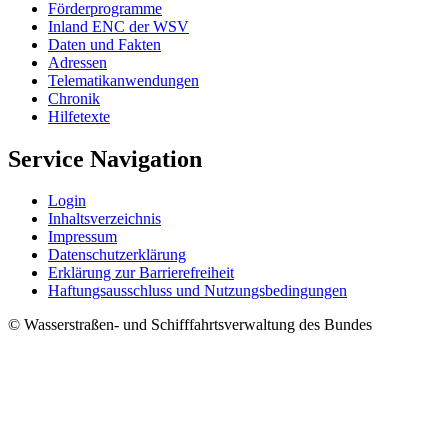
För­der­pro­gram­me
In­land ENC der WSV
Da­ten und Fak­ten
Adres­sen
Te­le­ma­ti­kan­wen­dun­gen
Chro­nik
Hil­fe­tex­te
Service Navigation
Log­in
In­halts­ver­zeich­nis
Im­pres­s­um
Da­ten­schut­z­er­klä­rung
Er­klä­rung zur Bar­rie­re­frei­heit
Haf­tungs­aus­schluss und Nut­zungs­be­din­gun­gen
© Wasserstraßen- und Schifffahrtsverwaltung des Bundes