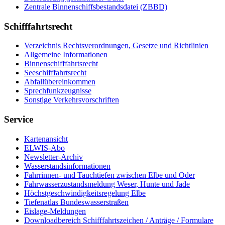
Zen­tra­le Bin­nen­schiffs­be­stands­da­tei (ZBBD)
Schifffahrtsrecht
Ver­zeich­nis Rechts­ver­ord­nun­gen, Ge­set­ze und Richt­li­ni­en
All­ge­mei­ne In­for­ma­tio­nen
Bin­nen­schiff­fahrts­recht
See­schiff­fahrts­recht
Ab­fall­über­ein­kom­men
Sprech­funk­zeug­nis­se
Sons­ti­ge Ver­kehrs­vor­schrif­ten
Service
Kar­ten­an­sicht
EL­WIS-​Abo
Newslet­ter-​Ar­chiv
Was­ser­stands­in­for­ma­tio­nen
Fahr­rin­nen-​ und Tauch­tie­fen zwi­schen El­be und Oder
Fahr­was­ser­zu­stands­mel­dung We­ser, Hun­te und Ja­de
Höchst­ge­schwin­dig­keits­re­ge­lung El­be
Tie­fe­n­at­las Bun­des­was­ser­stra­ßen
Eis­la­ge-​Mel­dun­gen
Dow­n­load­be­reich Schiff­fahrts­zei­chen / An­trä­ge / For­mu­la­re