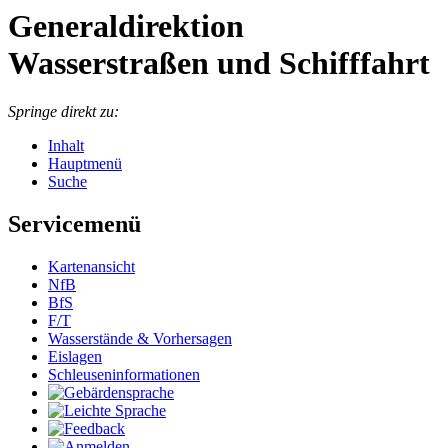
Generaldirektion
Wasserstraßen und Schifffahrt
Springe direkt zu:
Inhalt
Hauptmenü
Suche
Servicemenü
Kar­ten­an­sicht
NfB
BfS
F/T
Was­ser­stän­de & Vor­her­sa­gen
Eis­la­gen
Schleu­sen­in­for­ma­tio­nen