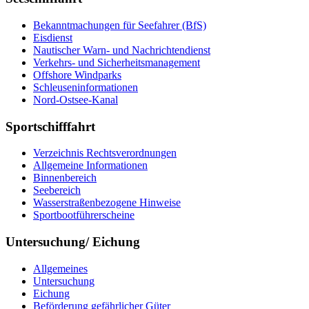
Be­kannt­ma­chun­gen für See­fah­rer (BfS)
Eis­dienst
Nau­ti­scher Warn-​ und Nach­rich­ten­dienst
Ver­kehrs-​ und Si­cher­heits­ma­na­ge­ment
Offs­ho­re Wind­parks
Schleu­sen­in­for­ma­tio­nen
Nord-​Ost­see-​Ka­nal
Sportschifffahrt
Ver­zeich­nis Rechts­ver­ord­nun­gen
All­ge­mei­ne In­for­ma­tio­nen
Bin­nen­be­reich
See­be­reich
Was­ser­stra­ßen­be­zo­ge­ne Hin­wei­se
Sport­boot­füh­rer­schei­ne
Untersuchung/ Eichung
All­ge­mei­nes
Un­ter­su­chung
Ei­chung
Be­för­de­rung ge­fähr­li­cher Gü­ter