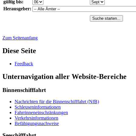
gültig bis:
Herausgeber:
Suche starten...
Zum Seitenanfang
Diese Seite
Feed­back
Unternavigation aller Website-Bereiche
Binnenschifffahrt
Nach­rich­ten für die Bin­nen­schiff­fahrt (NfB)
Schleu­sen­in­for­ma­tio­nen
Fahr­rin­nen­ein­schrän­kun­gen
Ver­kehrs­in­for­ma­tio­nen
Be­fä­hi­gungs­nach­wei­se
Seeschifffahrt