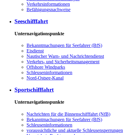
Ver­kehrs­in­for­ma­tio­nen
Be­fä­hi­gungs­nach­wei­se
See­schiff­fahrt
Unternavigationspunkte
Be­kannt­ma­chun­gen für See­fah­rer (BfS)
Eis­dienst
Nau­ti­scher Warn-​ und Nach­rich­ten­dienst
Ver­kehrs-​ und Si­cher­heits­ma­na­ge­ment
Offs­ho­re Wind­parks
Schleu­sen­in­for­ma­tio­nen
Nord-​Ost­see-​Ka­nal
Sport­schiff­fahrt
Unternavigationspunkte
Nach­rich­ten für die Bin­nen­schiff­fahrt (NfB)
Be­kannt­ma­chun­gen für See­fah­rer (BfS)
Schleu­sen­in­for­ma­tio­nen
voraussichtliche und aktuelle Schleusensperrungen