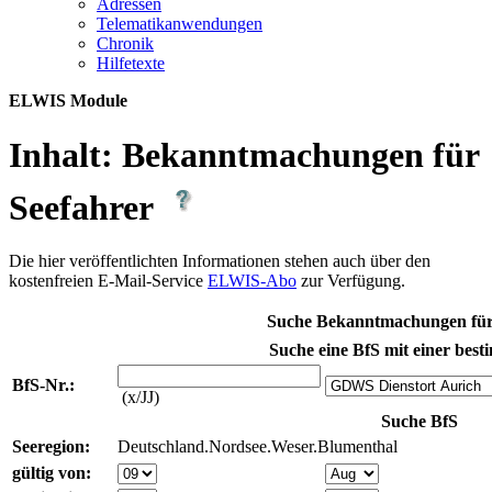
Adres­sen
Te­le­ma­ti­kan­wen­dun­gen
Chro­nik
Hil­fe­tex­te
ELWIS Module
Inhalt:
Bekanntmachungen für
Seefahrer
Die hier veröffentlichten Informationen stehen auch über den
kostenfreien E-Mail-Service
ELWIS-Abo
zur Verfügung.
Suche Bekanntmachungen für
Suche eine BfS mit einer best
BfS-Nr.:
(x/JJ)
Suche BfS
Seeregion:
Deutschland.Nordsee.Weser.Blumenthal
gültig von: