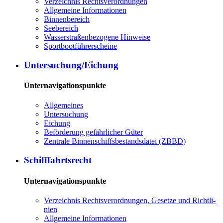
Ver­zeich­nis Rechts­ver­ord­nun­gen
All­ge­mei­ne In­for­ma­tio­nen
Bin­nen­be­reich
See­be­reich
Was­ser­stra­ßen­be­zo­ge­ne Hin­wei­se
Sport­boot­füh­rer­schei­ne
Un­ter­su­chung/Ei­chung
Unternavigationspunkte
All­ge­mei­nes
Un­ter­su­chung
Ei­chung
Be­för­de­rung ge­fähr­li­cher Gü­ter
Zen­tra­le Bin­nen­schiffs­be­stands­da­tei (ZBBD)
Schiff­fahrts­recht
Unternavigationspunkte
Ver­zeich­nis Rechts­ver­ord­nun­gen, Ge­set­ze und Richt­li­
ni­en
All­ge­mei­ne In­for­ma­tio­nen