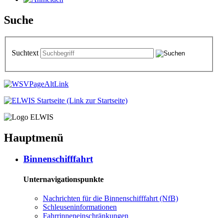
Suche
Suchtext
Hauptmenü
Bin­nen­schiff­fahrt
Unternavigationspunkte
Nach­rich­ten für die Bin­nen­schiff­fahrt (NfB)
Schleu­sen­in­for­ma­tio­nen
Fahr­rin­nen­ein­schrän­kun­gen