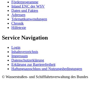
För­der­pro­gram­me
In­land ENC der WSV
Da­ten und Fak­ten
Adres­sen
Te­le­ma­ti­kan­wen­dun­gen
Chro­nik
Hil­fe­tex­te
Service Navigation
Log­in
In­halts­ver­zeich­nis
Im­pres­s­um
Da­ten­schut­z­er­klä­rung
Er­klä­rung zur Bar­rie­re­frei­heit
Haf­tungs­aus­schluss und Nut­zungs­be­din­gun­gen
© Wasserstraßen- und Schifffahrtsverwaltung des Bundes