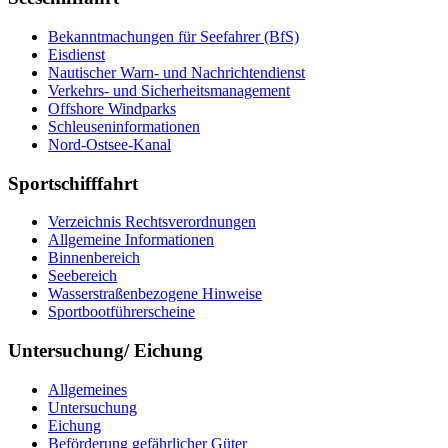
Be­kannt­ma­chun­gen für See­fah­rer (BfS)
Eis­dienst
Nau­ti­scher Warn-​ und Nach­rich­ten­dienst
Ver­kehrs-​ und Si­cher­heits­ma­na­ge­ment
Offs­ho­re Wind­parks
Schleu­sen­in­for­ma­tio­nen
Nord-​Ost­see-​Ka­nal
Sportschifffahrt
Ver­zeich­nis Rechts­ver­ord­nun­gen
All­ge­mei­ne In­for­ma­tio­nen
Bin­nen­be­reich
See­be­reich
Was­ser­stra­ßen­be­zo­ge­ne Hin­wei­se
Sport­boot­füh­rer­schei­ne
Untersuchung/ Eichung
All­ge­mei­nes
Un­ter­su­chung
Ei­chung
Be­för­de­rung ge­fähr­li­cher Gü­ter