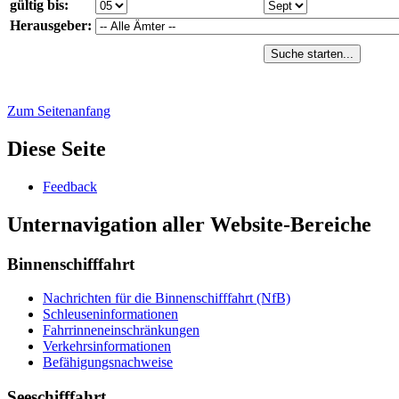
gültig bis:
Herausgeber:
Suche starten...
Zum Seitenanfang
Diese Seite
Feed­back
Unternavigation aller Website-Bereiche
Binnenschifffahrt
Nach­rich­ten für die Bin­nen­schiff­fahrt (NfB)
Schleu­sen­in­for­ma­tio­nen
Fahr­rin­nen­ein­schrän­kun­gen
Ver­kehrs­in­for­ma­tio­nen
Be­fä­hi­gungs­nach­wei­se
Seeschifffahrt