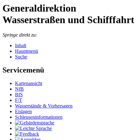
Generaldirektion
Wasserstraßen und Schifffahrt
Springe direkt zu:
Inhalt
Hauptmenü
Suche
Servicemenü
Kar­ten­an­sicht
NfB
BfS
F/T
Was­ser­stän­de & Vor­her­sa­gen
Eis­la­gen
Schleu­sen­in­for­ma­tio­nen