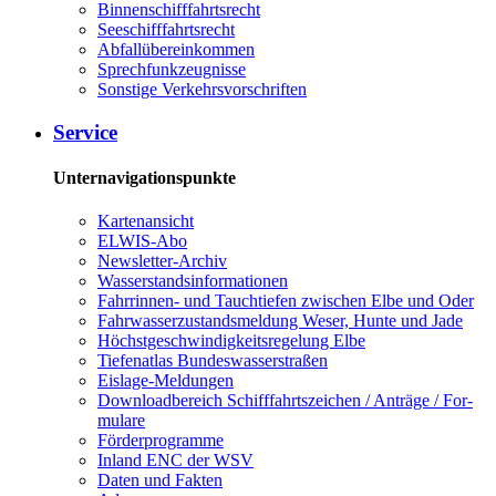
Bin­nen­schiff­fahrts­recht
See­schiff­fahrts­recht
Ab­fall­über­ein­kom­men
Sprech­funk­zeug­nis­se
Sons­ti­ge Ver­kehrs­vor­schrif­ten
Ser­vice
Unternavigationspunkte
Kar­ten­an­sicht
EL­WIS-​Abo
Newslet­ter-​Ar­chiv
Was­ser­stands­in­for­ma­tio­nen
Fahr­rin­nen-​ und Tauch­tie­fen zwi­schen El­be und Oder
Fahr­was­ser­zu­stands­mel­dung We­ser, Hun­te und Ja­de
Höchst­ge­schwin­dig­keits­re­ge­lung El­be
Tie­fe­n­at­las Bun­des­was­ser­stra­ßen
Eis­la­ge-​Mel­dun­gen
Dow­n­load­be­reich Schiff­fahrts­zei­chen / An­trä­ge / For­
mu­la­re
För­der­pro­gram­me
In­land ENC der WSV
Da­ten und Fak­ten