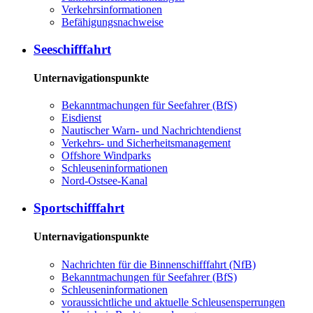
Ver­kehrs­in­for­ma­tio­nen
Be­fä­hi­gungs­nach­wei­se
See­schiff­fahrt
Unternavigationspunkte
Be­kannt­ma­chun­gen für See­fah­rer (BfS)
Eis­dienst
Nau­ti­scher Warn-​ und Nach­rich­ten­dienst
Ver­kehrs-​ und Si­cher­heits­ma­na­ge­ment
Offs­ho­re Wind­parks
Schleu­sen­in­for­ma­tio­nen
Nord-​Ost­see-​Ka­nal
Sport­schiff­fahrt
Unternavigationspunkte
Nach­rich­ten für die Bin­nen­schiff­fahrt (NfB)
Be­kannt­ma­chun­gen für See­fah­rer (BfS)
Schleu­sen­in­for­ma­tio­nen
voraussichtliche und aktuelle Schleusensperrungen