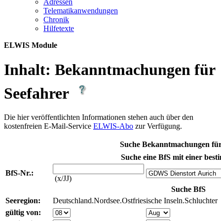
Adres­sen
Te­le­ma­ti­kan­wen­dun­gen
Chro­nik
Hil­fe­tex­te
ELWIS Module
Inhalt:
Bekanntmachungen für
Seefahrer
Die hier veröffentlichten Informationen stehen auch über den
kostenfreien E-Mail-Service
ELWIS-Abo
zur Verfügung.
Suche Bekanntmachungen für
Suche eine BfS mit einer best
BfS-Nr.:
(x/JJ)
Suche BfS
Seeregion:
Deutschland.Nordsee.Ostfriesische Inseln.Schluchter
gültig von: