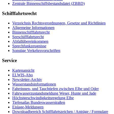
Zen­tra­le Bin­nen­schiffs­be­stands­da­tei (ZBBD)
Schifffahrtsrecht
Ver­zeich­nis Rechts­ver­ord­nun­gen, Ge­set­ze und Richt­li­ni­en
All­ge­mei­ne In­for­ma­tio­nen
Bin­nen­schiff­fahrts­recht
See­schiff­fahrts­recht
Ab­fall­über­ein­kom­men
Sprech­funk­zeug­nis­se
Sons­ti­ge Ver­kehrs­vor­schrif­ten
Service
Kar­ten­an­sicht
EL­WIS-​Abo
Newslet­ter-​Ar­chiv
Was­ser­stands­in­for­ma­tio­nen
Fahr­rin­nen-​ und Tauch­tie­fen zwi­schen El­be und Oder
Fahr­was­ser­zu­stands­mel­dung We­ser, Hun­te und Ja­de
Höchst­ge­schwin­dig­keits­re­ge­lung El­be
Tie­fe­n­at­las Bun­des­was­ser­stra­ßen
Eis­la­ge-​Mel­dun­gen
Dow­n­load­be­reich Schiff­fahrts­zei­chen / An­trä­ge / For­mu­la­re