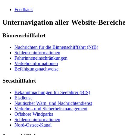
Feed­back
Unternavigation aller Website-Bereiche
Binnenschifffahrt
Nach­rich­ten für die Bin­nen­schiff­fahrt (NfB)
Schleu­sen­in­for­ma­tio­nen
Fahr­rin­nen­ein­schrän­kun­gen
Ver­kehrs­in­for­ma­tio­nen
Be­fä­hi­gungs­nach­wei­se
Seeschifffahrt
Be­kannt­ma­chun­gen für See­fah­rer (BfS)
Eis­dienst
Nau­ti­scher Warn-​ und Nach­rich­ten­dienst
Ver­kehrs-​ und Si­cher­heits­ma­na­ge­ment
Offs­ho­re Wind­parks
Schleu­sen­in­for­ma­tio­nen
Nord-​Ost­see-​Ka­nal