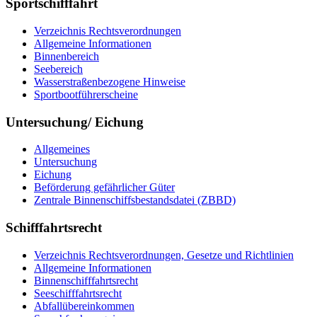
Sportschifffahrt
Ver­zeich­nis Rechts­ver­ord­nun­gen
All­ge­mei­ne In­for­ma­tio­nen
Bin­nen­be­reich
See­be­reich
Was­ser­stra­ßen­be­zo­ge­ne Hin­wei­se
Sport­boot­füh­rer­schei­ne
Untersuchung/ Eichung
All­ge­mei­nes
Un­ter­su­chung
Ei­chung
Be­för­de­rung ge­fähr­li­cher Gü­ter
Zen­tra­le Bin­nen­schiffs­be­stands­da­tei (ZBBD)
Schifffahrtsrecht
Ver­zeich­nis Rechts­ver­ord­nun­gen, Ge­set­ze und Richt­li­ni­en
All­ge­mei­ne In­for­ma­tio­nen
Bin­nen­schiff­fahrts­recht
See­schiff­fahrts­recht
Ab­fall­über­ein­kom­men