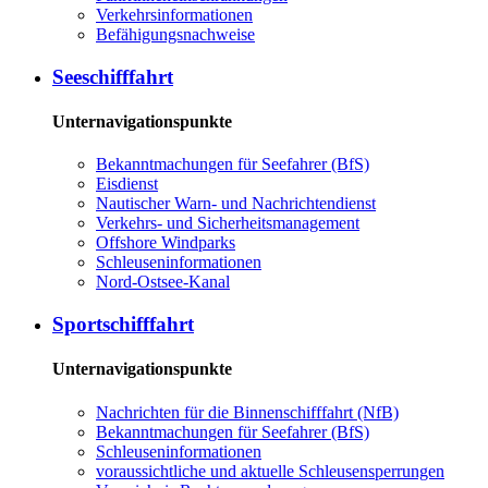
Ver­kehrs­in­for­ma­tio­nen
Be­fä­hi­gungs­nach­wei­se
See­schiff­fahrt
Unternavigationspunkte
Be­kannt­ma­chun­gen für See­fah­rer (BfS)
Eis­dienst
Nau­ti­scher Warn-​ und Nach­rich­ten­dienst
Ver­kehrs-​ und Si­cher­heits­ma­na­ge­ment
Offs­ho­re Wind­parks
Schleu­sen­in­for­ma­tio­nen
Nord-​Ost­see-​Ka­nal
Sport­schiff­fahrt
Unternavigationspunkte
Nach­rich­ten für die Bin­nen­schiff­fahrt (NfB)
Be­kannt­ma­chun­gen für See­fah­rer (BfS)
Schleu­sen­in­for­ma­tio­nen
voraussichtliche und aktuelle Schleusensperrungen