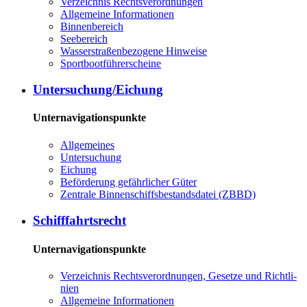
Ver­zeich­nis Rechts­ver­ord­nun­gen
All­ge­mei­ne In­for­ma­tio­nen
Bin­nen­be­reich
See­be­reich
Was­ser­stra­ßen­be­zo­ge­ne Hin­wei­se
Sport­boot­füh­rer­schei­ne
Un­ter­su­chung/Ei­chung
Unternavigationspunkte
All­ge­mei­nes
Un­ter­su­chung
Ei­chung
Be­för­de­rung ge­fähr­li­cher Gü­ter
Zen­tra­le Bin­nen­schiffs­be­stands­da­tei (ZBBD)
Schiff­fahrts­recht
Unternavigationspunkte
Ver­zeich­nis Rechts­ver­ord­nun­gen, Ge­set­ze und Richt­li­
ni­en
All­ge­mei­ne In­for­ma­tio­nen