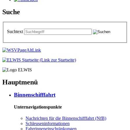
Suche
Suchtext
Hauptmenü
Bin­nen­schiff­fahrt
Unternavigationspunkte
Nach­rich­ten für die Bin­nen­schiff­fahrt (NfB)
Schleu­sen­in­for­ma­tio­nen
Fahr­rin­nen­ein­schrän­kun­gen