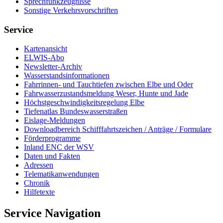
Sprech­funk­zeug­nis­se
Sons­ti­ge Ver­kehrs­vor­schrif­ten
Service
Kar­ten­an­sicht
EL­WIS-​Abo
Newslet­ter-​Ar­chiv
Was­ser­stands­in­for­ma­tio­nen
Fahr­rin­nen-​ und Tauch­tie­fen zwi­schen El­be und Oder
Fahr­was­ser­zu­stands­mel­dung We­ser, Hun­te und Ja­de
Höchst­ge­schwin­dig­keits­re­ge­lung El­be
Tie­fe­n­at­las Bun­des­was­ser­stra­ßen
Eis­la­ge-​Mel­dun­gen
Dow­n­load­be­reich Schiff­fahrts­zei­chen / An­trä­ge / For­mu­la­re
För­der­pro­gram­me
In­land ENC der WSV
Da­ten und Fak­ten
Adres­sen
Te­le­ma­ti­kan­wen­dun­gen
Chro­nik
Hil­fe­tex­te
Service Navigation