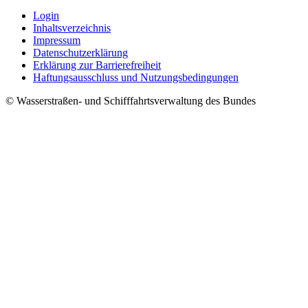
Log­in
In­halts­ver­zeich­nis
Im­pres­s­um
Da­ten­schut­z­er­klä­rung
Er­klä­rung zur Bar­rie­re­frei­heit
Haf­tungs­aus­schluss und Nut­zungs­be­din­gun­gen
© Wasserstraßen- und Schifffahrtsverwaltung des Bundes