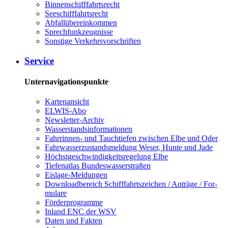
Bin­nen­schiff­fahrts­recht
See­schiff­fahrts­recht
Ab­fall­über­ein­kom­men
Sprech­funk­zeug­nis­se
Sons­ti­ge Ver­kehrs­vor­schrif­ten
Ser­vice
Unternavigationspunkte
Kar­ten­an­sicht
EL­WIS-​Abo
Newslet­ter-​Ar­chiv
Was­ser­stands­in­for­ma­tio­nen
Fahr­rin­nen-​ und Tauch­tie­fen zwi­schen El­be und Oder
Fahr­was­ser­zu­stands­mel­dung We­ser, Hun­te und Ja­de
Höchst­ge­schwin­dig­keits­re­ge­lung El­be
Tie­fe­n­at­las Bun­des­was­ser­stra­ßen
Eis­la­ge-​Mel­dun­gen
Dow­n­load­be­reich Schiff­fahrts­zei­chen / An­trä­ge / For­
mu­la­re
För­der­pro­gram­me
In­land ENC der WSV
Da­ten und Fak­ten