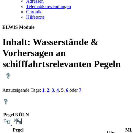
Adres­sen
Te­le­ma­ti­kan­wen­dun­gen
Chro­nik
Hil­fe­tex­te
ELWIS Module
Inhalt:
Wasserstände &
Vorhersagen an
schifffahrtsrelevanten Pegeln
Anzuzeigende Tage:
1
,
2
,
3
,
4
,
5
,
6
oder
7
Pegel KÖLN
Pegel
Mi.
Uhr