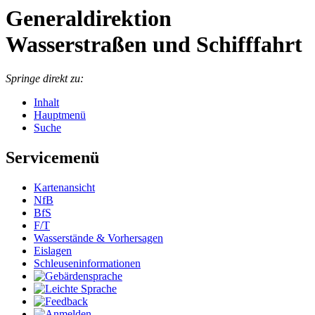
Generaldirektion
Wasserstraßen und Schifffahrt
Springe direkt zu:
Inhalt
Hauptmenü
Suche
Servicemenü
Kar­ten­an­sicht
NfB
BfS
F/T
Was­ser­stän­de & Vor­her­sa­gen
Eis­la­gen
Schleu­sen­in­for­ma­tio­nen