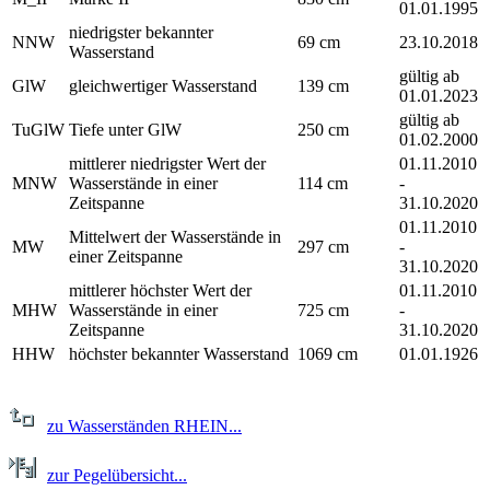
01.01.1995
niedrigster bekannter
NNW
69 cm
23.10.2018
Wasserstand
gültig ab
GlW
gleichwertiger Wasserstand
139 cm
01.01.2023
gültig ab
TuGlW
Tiefe unter GlW
250 cm
01.02.2000
mittlerer niedrigster Wert der
01.11.2010
MNW
Wasserstände in einer
114 cm
-
Zeitspanne
31.10.2020
01.11.2010
Mittelwert der Wasserstände in
MW
297 cm
-
einer Zeitspanne
31.10.2020
mittlerer höchster Wert der
01.11.2010
MHW
Wasserstände in einer
725 cm
-
Zeitspanne
31.10.2020
HHW
höchster bekannter Wasserstand
1069 cm
01.01.1926
zu Wasserständen RHEIN...
zur Pegelübersicht...