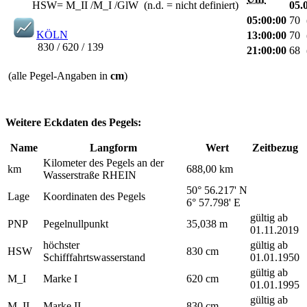
HSW= M_II /M_I /GlW (n.d. = nicht definiert)
05.
05:00:00
70
KÖLN
13:00:00
70
830 / 620 / 139
21:00:00
68
(alle Pegel-Angaben in
cm
)
Weitere Eckdaten des Pegels:
Name
Langform
Wert
Zeitbezug
Kilometer des Pegels an der
km
688,00 km
Wasserstraße RHEIN
50° 56.217' N
Lage
Koordinaten des Pegels
6° 57.798' E
gültig ab
PNP
Pegelnullpunkt
35,038 m
01.11.2019
höchster
gültig ab
HSW
830 cm
Schifffahrtswasserstand
01.01.1950
gültig ab
M_I
Marke I
620 cm
01.01.1995
gültig ab
M_II
Marke II
830 cm