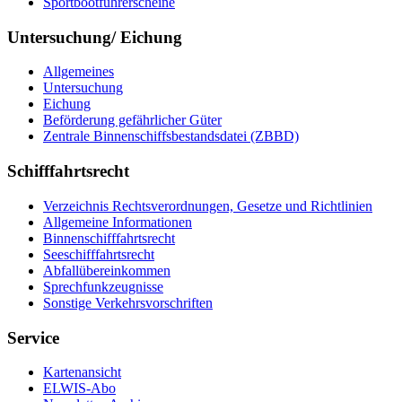
Sport­boot­füh­rer­schei­ne
Untersuchung/ Eichung
All­ge­mei­nes
Un­ter­su­chung
Ei­chung
Be­för­de­rung ge­fähr­li­cher Gü­ter
Zen­tra­le Bin­nen­schiffs­be­stands­da­tei (ZBBD)
Schifffahrtsrecht
Ver­zeich­nis Rechts­ver­ord­nun­gen, Ge­set­ze und Richt­li­ni­en
All­ge­mei­ne In­for­ma­tio­nen
Bin­nen­schiff­fahrts­recht
See­schiff­fahrts­recht
Ab­fall­über­ein­kom­men
Sprech­funk­zeug­nis­se
Sons­ti­ge Ver­kehrs­vor­schrif­ten
Service
Kar­ten­an­sicht
EL­WIS-​Abo