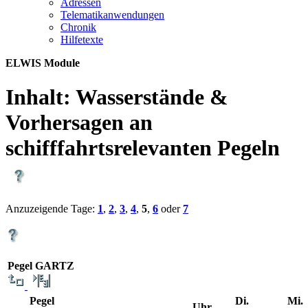
Adres­sen
Te­le­ma­ti­kan­wen­dun­gen
Chro­nik
Hil­fe­tex­te
ELWIS Module
Inhalt:
Wasserstände &
Vorhersagen an
schifffahrtsrelevanten Pegeln
Anzuzeigende Tage:
1
,
2
,
3
,
4
,
5
,
6
oder
7
Pegel GARTZ
Pegel
Di.
Mi.
Uhr