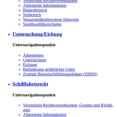
Ver­zeich­nis Rechts­ver­ord­nun­gen
All­ge­mei­ne In­for­ma­tio­nen
Bin­nen­be­reich
See­be­reich
Was­ser­stra­ßen­be­zo­ge­ne Hin­wei­se
Sport­boot­füh­rer­schei­ne
Un­ter­su­chung/Ei­chung
Unternavigationspunkte
All­ge­mei­nes
Un­ter­su­chung
Ei­chung
Be­för­de­rung ge­fähr­li­cher Gü­ter
Zen­tra­le Bin­nen­schiffs­be­stands­da­tei (ZBBD)
Schiff­fahrts­recht
Unternavigationspunkte
Ver­zeich­nis Rechts­ver­ord­nun­gen, Ge­set­ze und Richt­li­
ni­en
All­ge­mei­ne In­for­ma­tio­nen