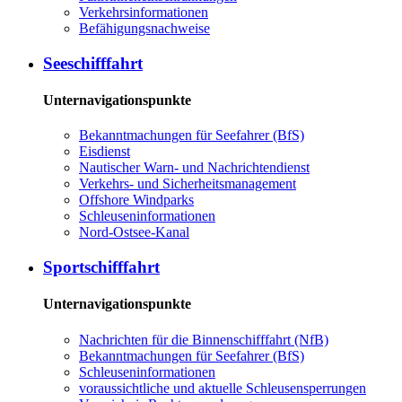
Ver­kehrs­in­for­ma­tio­nen
Be­fä­hi­gungs­nach­wei­se
See­schiff­fahrt
Unternavigationspunkte
Be­kannt­ma­chun­gen für See­fah­rer (BfS)
Eis­dienst
Nau­ti­scher Warn-​ und Nach­rich­ten­dienst
Ver­kehrs-​ und Si­cher­heits­ma­na­ge­ment
Offs­ho­re Wind­parks
Schleu­sen­in­for­ma­tio­nen
Nord-​Ost­see-​Ka­nal
Sport­schiff­fahrt
Unternavigationspunkte
Nach­rich­ten für die Bin­nen­schiff­fahrt (NfB)
Be­kannt­ma­chun­gen für See­fah­rer (BfS)
Schleu­sen­in­for­ma­tio­nen
voraussichtliche und aktuelle Schleusensperrungen