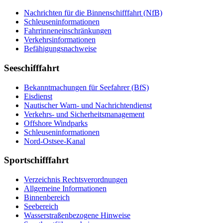
Nach­rich­ten für die Bin­nen­schiff­fahrt (NfB)
Schleu­sen­in­for­ma­tio­nen
Fahr­rin­nen­ein­schrän­kun­gen
Ver­kehrs­in­for­ma­tio­nen
Be­fä­hi­gungs­nach­wei­se
Seeschifffahrt
Be­kannt­ma­chun­gen für See­fah­rer (BfS)
Eis­dienst
Nau­ti­scher Warn-​ und Nach­rich­ten­dienst
Ver­kehrs-​ und Si­cher­heits­ma­na­ge­ment
Offs­ho­re Wind­parks
Schleu­sen­in­for­ma­tio­nen
Nord-​Ost­see-​Ka­nal
Sportschifffahrt
Ver­zeich­nis Rechts­ver­ord­nun­gen
All­ge­mei­ne In­for­ma­tio­nen
Bin­nen­be­reich
See­be­reich
Was­ser­stra­ßen­be­zo­ge­ne Hin­wei­se