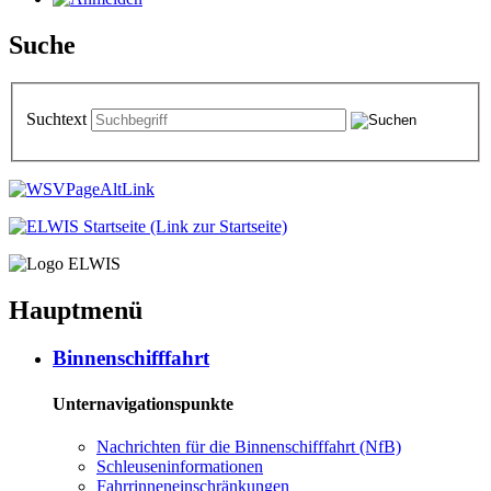
Suche
Suchtext
Hauptmenü
Bin­nen­schiff­fahrt
Unternavigationspunkte
Nach­rich­ten für die Bin­nen­schiff­fahrt (NfB)
Schleu­sen­in­for­ma­tio­nen
Fahr­rin­nen­ein­schrän­kun­gen