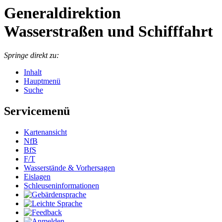
Generaldirektion
Wasserstraßen und Schifffahrt
Springe direkt zu:
Inhalt
Hauptmenü
Suche
Servicemenü
Kar­ten­an­sicht
NfB
BfS
F/T
Was­ser­stän­de & Vor­her­sa­gen
Eis­la­gen
Schleu­sen­in­for­ma­tio­nen