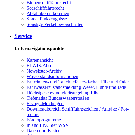
Bin­nen­schiff­fahrts­recht
See­schiff­fahrts­recht
Ab­fall­über­ein­kom­men
Sprech­funk­zeug­nis­se
Sons­ti­ge Ver­kehrs­vor­schrif­ten
Ser­vice
Unternavigationspunkte
Kar­ten­an­sicht
EL­WIS-​Abo
Newslet­ter-​Ar­chiv
Was­ser­stands­in­for­ma­tio­nen
Fahr­rin­nen-​ und Tauch­tie­fen zwi­schen El­be und Oder
Fahr­was­ser­zu­stands­mel­dung We­ser, Hun­te und Ja­de
Höchst­ge­schwin­dig­keits­re­ge­lung El­be
Tie­fe­n­at­las Bun­des­was­ser­stra­ßen
Eis­la­ge-​Mel­dun­gen
Dow­n­load­be­reich Schiff­fahrts­zei­chen / An­trä­ge / For­
mu­la­re
För­der­pro­gram­me
In­land ENC der WSV
Da­ten und Fak­ten