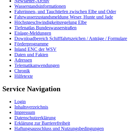
Newslet­ter-​Ar­chiv
Was­ser­stands­in­for­ma­tio­nen
Fahr­rin­nen-​ und Tauch­tie­fen zwi­schen El­be und Oder
Fahr­was­ser­zu­stands­mel­dung We­ser, Hun­te und Ja­de
Höchst­ge­schwin­dig­keits­re­ge­lung El­be
Tie­fe­n­at­las Bun­des­was­ser­stra­ßen
Eis­la­ge-​Mel­dun­gen
Dow­n­load­be­reich Schiff­fahrts­zei­chen / An­trä­ge / For­mu­la­re
För­der­pro­gram­me
In­land ENC der WSV
Da­ten und Fak­ten
Adres­sen
Te­le­ma­ti­kan­wen­dun­gen
Chro­nik
Hil­fe­tex­te
Service Navigation
Log­in
In­halts­ver­zeich­nis
Im­pres­s­um
Da­ten­schut­z­er­klä­rung
Er­klä­rung zur Bar­rie­re­frei­heit
Haf­tungs­aus­schluss und Nut­zungs­be­din­gun­gen