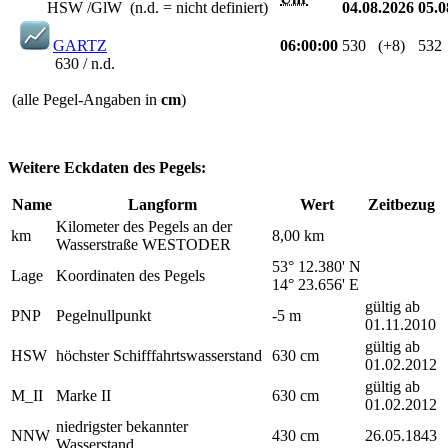
HSW /GlW (n.d. = nicht definiert)
04.08.2026
05.0
GARTZ
06:00:00
530
(+8)
532
630 / n.d.
(alle Pegel-Angaben in
cm
)
Weitere Eckdaten des Pegels:
Name
Langform
Wert
Zeitbezug
Kilometer des Pegels an der
km
8,00 km
Wasserstraße WESTODER
53° 12.380' N
Lage
Koordinaten des Pegels
14° 23.656' E
gültig ab
PNP
Pegelnullpunkt
-5 m
01.11.2010
gültig ab
HSW
höchster Schifffahrtswasserstand
630 cm
01.02.2012
gültig ab
M_II
Marke II
630 cm
01.02.2012
niedrigster bekannter
NNW
430 cm
26.05.1843
Wasserstand