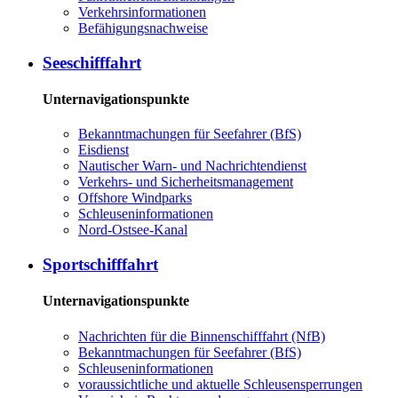
Ver­kehrs­in­for­ma­tio­nen
Be­fä­hi­gungs­nach­wei­se
See­schiff­fahrt
Unternavigationspunkte
Be­kannt­ma­chun­gen für See­fah­rer (BfS)
Eis­dienst
Nau­ti­scher Warn-​ und Nach­rich­ten­dienst
Ver­kehrs-​ und Si­cher­heits­ma­na­ge­ment
Offs­ho­re Wind­parks
Schleu­sen­in­for­ma­tio­nen
Nord-​Ost­see-​Ka­nal
Sport­schiff­fahrt
Unternavigationspunkte
Nach­rich­ten für die Bin­nen­schiff­fahrt (NfB)
Be­kannt­ma­chun­gen für See­fah­rer (BfS)
Schleu­sen­in­for­ma­tio­nen
voraussichtliche und aktuelle Schleusensperrungen