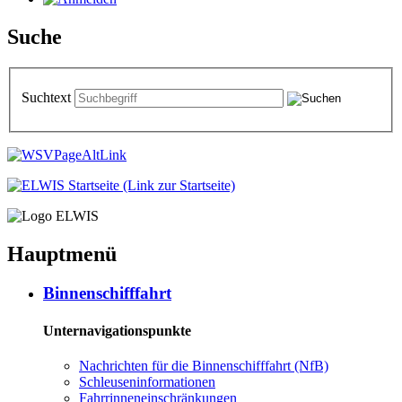
Suche
Suchtext
Hauptmenü
Bin­nen­schiff­fahrt
Unternavigationspunkte
Nach­rich­ten für die Bin­nen­schiff­fahrt (NfB)
Schleu­sen­in­for­ma­tio­nen
Fahr­rin­nen­ein­schrän­kun­gen