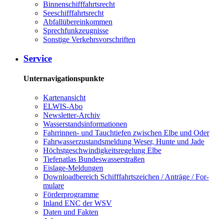
Bin­nen­schiff­fahrts­recht
See­schiff­fahrts­recht
Ab­fall­über­ein­kom­men
Sprech­funk­zeug­nis­se
Sons­ti­ge Ver­kehrs­vor­schrif­ten
Ser­vice
Unternavigationspunkte
Kar­ten­an­sicht
EL­WIS-​Abo
Newslet­ter-​Ar­chiv
Was­ser­stands­in­for­ma­tio­nen
Fahr­rin­nen-​ und Tauch­tie­fen zwi­schen El­be und Oder
Fahr­was­ser­zu­stands­mel­dung We­ser, Hun­te und Ja­de
Höchst­ge­schwin­dig­keits­re­ge­lung El­be
Tie­fe­n­at­las Bun­des­was­ser­stra­ßen
Eis­la­ge-​Mel­dun­gen
Dow­n­load­be­reich Schiff­fahrts­zei­chen / An­trä­ge / For­
mu­la­re
För­der­pro­gram­me
In­land ENC der WSV
Da­ten und Fak­ten