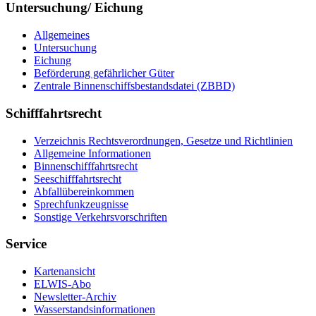
Untersuchung/ Eichung
All­ge­mei­nes
Un­ter­su­chung
Ei­chung
Be­för­de­rung ge­fähr­li­cher Gü­ter
Zen­tra­le Bin­nen­schiffs­be­stands­da­tei (ZBBD)
Schifffahrtsrecht
Ver­zeich­nis Rechts­ver­ord­nun­gen, Ge­set­ze und Richt­li­ni­en
All­ge­mei­ne In­for­ma­tio­nen
Bin­nen­schiff­fahrts­recht
See­schiff­fahrts­recht
Ab­fall­über­ein­kom­men
Sprech­funk­zeug­nis­se
Sons­ti­ge Ver­kehrs­vor­schrif­ten
Service
Kar­ten­an­sicht
EL­WIS-​Abo
Newslet­ter-​Ar­chiv
Was­ser­stands­in­for­ma­tio­nen