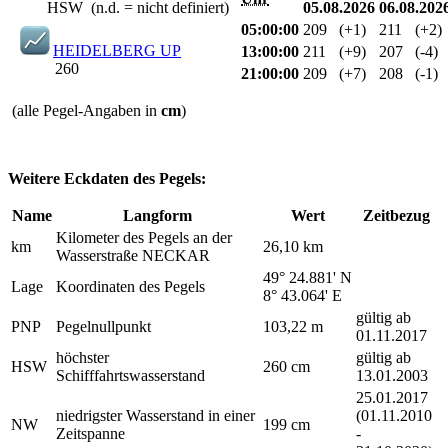
HSW (n.d. = nicht definiert)
05.08.2026
06.08.202
05:00:00
209
(+1)
211
(+2)
HEIDELBERG UP
13:00:00
211
(+9)
207
(-4)
260
21:00:00
209
(+7)
208
(-1)
(alle Pegel-Angaben in
cm
)
Weitere Eckdaten des Pegels:
Name
Langform
Wert
Zeitbezug
Kilometer des Pegels an der
km
26,10 km
Wasserstraße NECKAR
49° 24.881' N
Lage
Koordinaten des Pegels
8° 43.064' E
gültig ab
PNP
Pegelnullpunkt
103,22 m
01.11.2017
höchster
gültig ab
HSW
260 cm
Schifffahrtswasserstand
13.01.2003
25.01.2017
niedrigster Wasserstand in einer
(01.11.2010
NW
199 cm
Zeitspanne
-