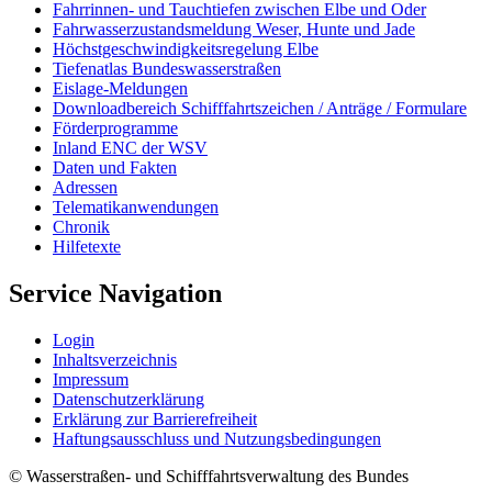
Fahr­rin­nen-​ und Tauch­tie­fen zwi­schen El­be und Oder
Fahr­was­ser­zu­stands­mel­dung We­ser, Hun­te und Ja­de
Höchst­ge­schwin­dig­keits­re­ge­lung El­be
Tie­fe­n­at­las Bun­des­was­ser­stra­ßen
Eis­la­ge-​Mel­dun­gen
Dow­n­load­be­reich Schiff­fahrts­zei­chen / An­trä­ge / For­mu­la­re
För­der­pro­gram­me
In­land ENC der WSV
Da­ten und Fak­ten
Adres­sen
Te­le­ma­ti­kan­wen­dun­gen
Chro­nik
Hil­fe­tex­te
Service Navigation
Log­in
In­halts­ver­zeich­nis
Im­pres­s­um
Da­ten­schut­z­er­klä­rung
Er­klä­rung zur Bar­rie­re­frei­heit
Haf­tungs­aus­schluss und Nut­zungs­be­din­gun­gen
© Wasserstraßen- und Schifffahrtsverwaltung des Bundes