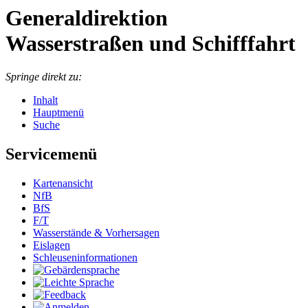
Generaldirektion
Wasserstraßen und Schifffahrt
Springe direkt zu:
Inhalt
Hauptmenü
Suche
Servicemenü
Kar­ten­an­sicht
NfB
BfS
F/T
Was­ser­stän­de & Vor­her­sa­gen
Eis­la­gen
Schleu­sen­in­for­ma­tio­nen