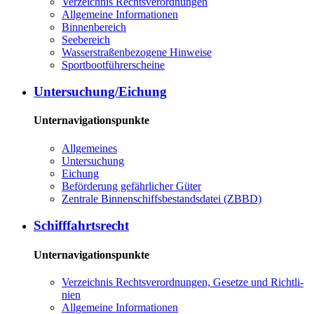
Ver­zeich­nis Rechts­ver­ord­nun­gen
All­ge­mei­ne In­for­ma­tio­nen
Bin­nen­be­reich
See­be­reich
Was­ser­stra­ßen­be­zo­ge­ne Hin­wei­se
Sport­boot­füh­rer­schei­ne
Un­ter­su­chung/Ei­chung
Unternavigationspunkte
All­ge­mei­nes
Un­ter­su­chung
Ei­chung
Be­för­de­rung ge­fähr­li­cher Gü­ter
Zen­tra­le Bin­nen­schiffs­be­stands­da­tei (ZBBD)
Schiff­fahrts­recht
Unternavigationspunkte
Ver­zeich­nis Rechts­ver­ord­nun­gen, Ge­set­ze und Richt­li­
ni­en
All­ge­mei­ne In­for­ma­tio­nen