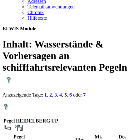
Adres­sen
Te­le­ma­ti­kan­wen­dun­gen
Chro­nik
Hil­fe­tex­te
ELWIS Module
Inhalt:
Wasserstände &
Vorhersagen an
schifffahrtsrelevanten Pegeln
Anzuzeigende Tage:
1
,
2
,
3
,
4
,
5
,
6
oder
7
Pegel HEIDELBERG UP
Pegel
Mi.
Do.
Uhr