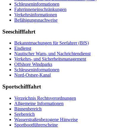
Schleu­sen­in­for­ma­tio­nen
Fahr­rin­nen­ein­schrän­kun­gen
Ver­kehrs­in­for­ma­tio­nen
Be­fä­hi­gungs­nach­wei­se
Seeschifffahrt
Be­kannt­ma­chun­gen für See­fah­rer (BfS)
Eis­dienst
Nau­ti­scher Warn-​ und Nach­rich­ten­dienst
Ver­kehrs-​ und Si­cher­heits­ma­na­ge­ment
Offs­ho­re Wind­parks
Schleu­sen­in­for­ma­tio­nen
Nord-​Ost­see-​Ka­nal
Sportschifffahrt
Ver­zeich­nis Rechts­ver­ord­nun­gen
All­ge­mei­ne In­for­ma­tio­nen
Bin­nen­be­reich
See­be­reich
Was­ser­stra­ßen­be­zo­ge­ne Hin­wei­se
Sport­boot­füh­rer­schei­ne