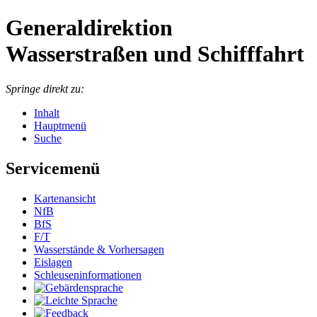
Generaldirektion
Wasserstraßen und Schifffahrt
Springe direkt zu:
Inhalt
Hauptmenü
Suche
Servicemenü
Kartenansicht
NfB
BfS
F/T
Wasserstände & Vorhersagen
Eislagen
Schleuseninformationen