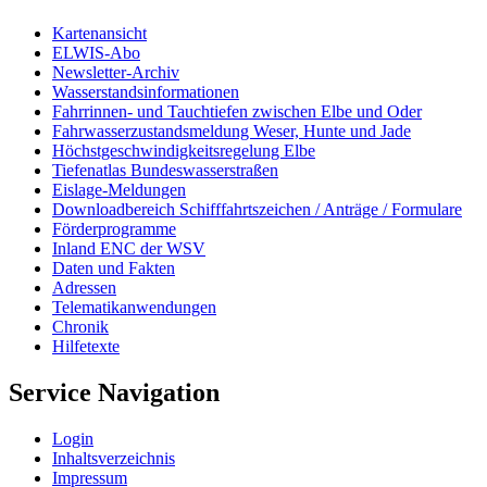
Kartenansicht
ELWIS-Abo
Newsletter-Archiv
Wasserstandsinformationen
Fahrrinnen- und Tauchtiefen zwischen Elbe und Oder
Fahrwasserzustandsmeldung Weser, Hunte und Jade
Höchstgeschwindigkeitsregelung Elbe
Tiefenatlas Bundeswasserstraßen
Eislage-Meldungen
Downloadbereich Schifffahrtszeichen / Anträge / Formulare
Förderprogramme
Inland ENC der WSV
Daten und Fakten
Adressen
Telematikanwendungen
Chronik
Hilfetexte
Service Navigation
Login
Inhaltsverzeichnis
Impressum