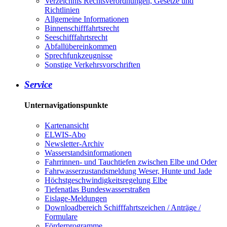
Verzeichnis Rechtsverordnungen, Gesetze und
Richtlinien
Allgemeine Informationen
Binnenschifffahrtsrecht
Seeschifffahrtsrecht
Abfallübereinkommen
Sprechfunkzeugnisse
Sonstige Verkehrsvorschriften
Service
Unternavigationspunkte
Kartenansicht
ELWIS-Abo
Newsletter-Archiv
Wasserstandsinformationen
Fahrrinnen- und Tauchtiefen zwischen Elbe und Oder
Fahrwasserzustandsmeldung Weser, Hunte und Jade
Höchstgeschwindigkeitsregelung Elbe
Tiefenatlas Bundeswasserstraßen
Eislage-Meldungen
Downloadbereich Schifffahrtszeichen / Anträge /
Formulare
Förderprogramme