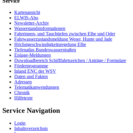
Service
Kar­ten­an­sicht
EL­WIS-​Abo
Newslet­ter-​Ar­chiv
Was­ser­stands­in­for­ma­tio­nen
Fahr­rin­nen-​ und Tauch­tie­fen zwi­schen El­be und Oder
Fahr­was­ser­zu­stands­mel­dung We­ser, Hun­te und Ja­de
Höchst­ge­schwin­dig­keits­re­ge­lung El­be
Tie­fe­n­at­las Bun­des­was­ser­stra­ßen
Eis­la­ge-​Mel­dun­gen
Dow­n­load­be­reich Schiff­fahrts­zei­chen / An­trä­ge / For­mu­la­re
För­der­pro­gram­me
In­land ENC der WSV
Da­ten und Fak­ten
Adres­sen
Te­le­ma­ti­kan­wen­dun­gen
Chro­nik
Hil­fe­tex­te
Service Navigation
Log­in
In­halts­ver­zeich­nis