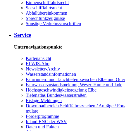
Bin­nen­schiff­fahrts­recht
See­schiff­fahrts­recht
Ab­fall­über­ein­kom­men
Sprech­funk­zeug­nis­se
Sons­ti­ge Ver­kehrs­vor­schrif­ten
Ser­vice
Unternavigationspunkte
Kar­ten­an­sicht
EL­WIS-​Abo
Newslet­ter-​Ar­chiv
Was­ser­stands­in­for­ma­tio­nen
Fahr­rin­nen-​ und Tauch­tie­fen zwi­schen El­be und Oder
Fahr­was­ser­zu­stands­mel­dung We­ser, Hun­te und Ja­de
Höchst­ge­schwin­dig­keits­re­ge­lung El­be
Tie­fe­n­at­las Bun­des­was­ser­stra­ßen
Eis­la­ge-​Mel­dun­gen
Dow­n­load­be­reich Schiff­fahrts­zei­chen / An­trä­ge / For­
mu­la­re
För­der­pro­gram­me
In­land ENC der WSV
Da­ten und Fak­ten