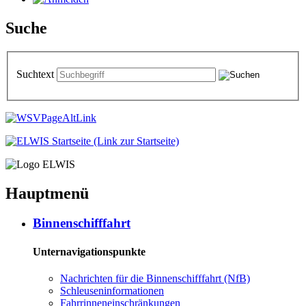
Suche
Suchtext
Hauptmenü
Bin­nen­schiff­fahrt
Unternavigationspunkte
Nach­rich­ten für die Bin­nen­schiff­fahrt (NfB)
Schleu­sen­in­for­ma­tio­nen
Fahr­rin­nen­ein­schrän­kun­gen