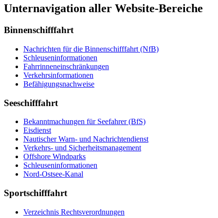
Unternavigation aller Website-Bereiche
Binnenschifffahrt
Nach­rich­ten für die Bin­nen­schiff­fahrt (NfB)
Schleu­sen­in­for­ma­tio­nen
Fahr­rin­nen­ein­schrän­kun­gen
Ver­kehrs­in­for­ma­tio­nen
Be­fä­hi­gungs­nach­wei­se
Seeschifffahrt
Be­kannt­ma­chun­gen für See­fah­rer (BfS)
Eis­dienst
Nau­ti­scher Warn-​ und Nach­rich­ten­dienst
Ver­kehrs-​ und Si­cher­heits­ma­na­ge­ment
Offs­ho­re Wind­parks
Schleu­sen­in­for­ma­tio­nen
Nord-​Ost­see-​Ka­nal
Sportschifffahrt
Ver­zeich­nis Rechts­ver­ord­nun­gen