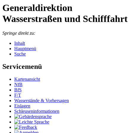
Generaldirektion
Wasserstraßen und Schifffahrt
Springe direkt zu:
Inhalt
Hauptmenü
Suche
Servicemenü
Kar­ten­an­sicht
NfB
BfS
F/T
Was­ser­stän­de & Vor­her­sa­gen
Eis­la­gen
Schleu­sen­in­for­ma­tio­nen