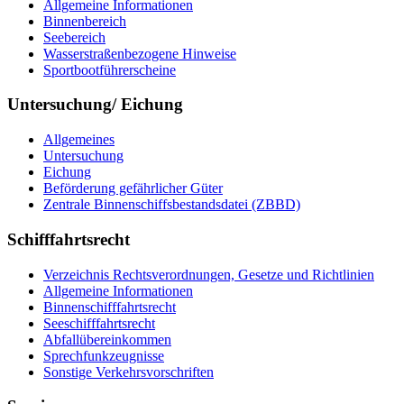
All­ge­mei­ne In­for­ma­tio­nen
Bin­nen­be­reich
See­be­reich
Was­ser­stra­ßen­be­zo­ge­ne Hin­wei­se
Sport­boot­füh­rer­schei­ne
Untersuchung/ Eichung
All­ge­mei­nes
Un­ter­su­chung
Ei­chung
Be­för­de­rung ge­fähr­li­cher Gü­ter
Zen­tra­le Bin­nen­schiffs­be­stands­da­tei (ZBBD)
Schifffahrtsrecht
Ver­zeich­nis Rechts­ver­ord­nun­gen, Ge­set­ze und Richt­li­ni­en
All­ge­mei­ne In­for­ma­tio­nen
Bin­nen­schiff­fahrts­recht
See­schiff­fahrts­recht
Ab­fall­über­ein­kom­men
Sprech­funk­zeug­nis­se
Sons­ti­ge Ver­kehrs­vor­schrif­ten