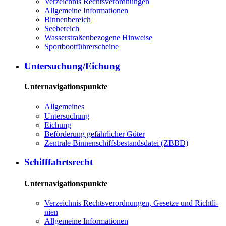
Ver­zeich­nis Rechts­ver­ord­nun­gen
All­ge­mei­ne In­for­ma­tio­nen
Bin­nen­be­reich
See­be­reich
Was­ser­stra­ßen­be­zo­ge­ne Hin­wei­se
Sport­boot­füh­rer­schei­ne
Un­ter­su­chung/Ei­chung
Unternavigationspunkte
All­ge­mei­nes
Un­ter­su­chung
Ei­chung
Be­för­de­rung ge­fähr­li­cher Gü­ter
Zen­tra­le Bin­nen­schiffs­be­stands­da­tei (ZBBD)
Schiff­fahrts­recht
Unternavigationspunkte
Ver­zeich­nis Rechts­ver­ord­nun­gen, Ge­set­ze und Richt­li­
ni­en
All­ge­mei­ne In­for­ma­tio­nen