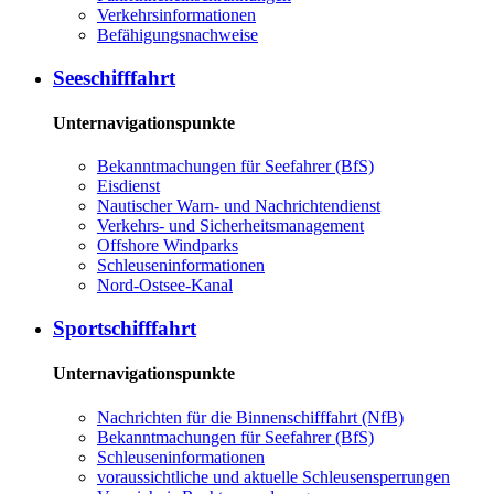
Ver­kehrs­in­for­ma­tio­nen
Be­fä­hi­gungs­nach­wei­se
See­schiff­fahrt
Unternavigationspunkte
Be­kannt­ma­chun­gen für See­fah­rer (BfS)
Eis­dienst
Nau­ti­scher Warn-​ und Nach­rich­ten­dienst
Ver­kehrs-​ und Si­cher­heits­ma­na­ge­ment
Offs­ho­re Wind­parks
Schleu­sen­in­for­ma­tio­nen
Nord-​Ost­see-​Ka­nal
Sport­schiff­fahrt
Unternavigationspunkte
Nach­rich­ten für die Bin­nen­schiff­fahrt (NfB)
Be­kannt­ma­chun­gen für See­fah­rer (BfS)
Schleu­sen­in­for­ma­tio­nen
voraussichtliche und aktuelle Schleusensperrungen