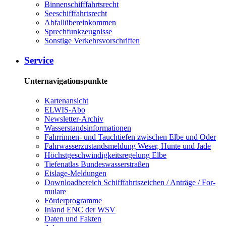
Bin­nen­schiff­fahrts­recht
See­schiff­fahrts­recht
Ab­fall­über­ein­kom­men
Sprech­funk­zeug­nis­se
Sons­ti­ge Ver­kehrs­vor­schrif­ten
Ser­vice
Unternavigationspunkte
Kar­ten­an­sicht
EL­WIS-​Abo
Newslet­ter-​Ar­chiv
Was­ser­stands­in­for­ma­tio­nen
Fahr­rin­nen-​ und Tauch­tie­fen zwi­schen El­be und Oder
Fahr­was­ser­zu­stands­mel­dung We­ser, Hun­te und Ja­de
Höchst­ge­schwin­dig­keits­re­ge­lung El­be
Tie­fe­n­at­las Bun­des­was­ser­stra­ßen
Eis­la­ge-​Mel­dun­gen
Dow­n­load­be­reich Schiff­fahrts­zei­chen / An­trä­ge / For­
mu­la­re
För­der­pro­gram­me
In­land ENC der WSV
Da­ten und Fak­ten