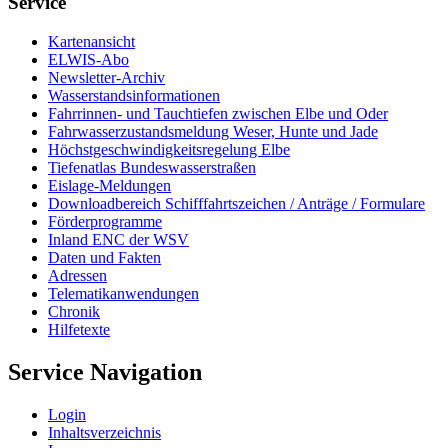
Service
Kar­ten­an­sicht
EL­WIS-​Abo
Newslet­ter-​Ar­chiv
Was­ser­stands­in­for­ma­tio­nen
Fahr­rin­nen-​ und Tauch­tie­fen zwi­schen El­be und Oder
Fahr­was­ser­zu­stands­mel­dung We­ser, Hun­te und Ja­de
Höchst­ge­schwin­dig­keits­re­ge­lung El­be
Tie­fe­n­at­las Bun­des­was­ser­stra­ßen
Eis­la­ge-​Mel­dun­gen
Dow­n­load­be­reich Schiff­fahrts­zei­chen / An­trä­ge / For­mu­la­re
För­der­pro­gram­me
In­land ENC der WSV
Da­ten und Fak­ten
Adres­sen
Te­le­ma­ti­kan­wen­dun­gen
Chro­nik
Hil­fe­tex­te
Service Navigation
Log­in
In­halts­ver­zeich­nis