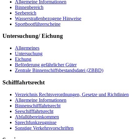
All­ge­mei­ne In­for­ma­tio­nen
Bin­nen­be­reich
See­be­reich
Was­ser­stra­ßen­be­zo­ge­ne Hin­wei­se
Sport­boot­füh­rer­schei­ne
Untersuchung/ Eichung
All­ge­mei­nes
Un­ter­su­chung
Ei­chung
Be­för­de­rung ge­fähr­li­cher Gü­ter
Zen­tra­le Bin­nen­schiffs­be­stands­da­tei (ZBBD)
Schifffahrtsrecht
Ver­zeich­nis Rechts­ver­ord­nun­gen, Ge­set­ze und Richt­li­ni­en
All­ge­mei­ne In­for­ma­tio­nen
Bin­nen­schiff­fahrts­recht
See­schiff­fahrts­recht
Ab­fall­über­ein­kom­men
Sprech­funk­zeug­nis­se
Sons­ti­ge Ver­kehrs­vor­schrif­ten