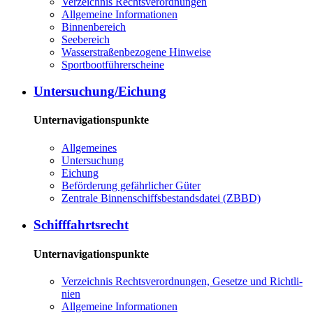
Ver­zeich­nis Rechts­ver­ord­nun­gen
All­ge­mei­ne In­for­ma­tio­nen
Bin­nen­be­reich
See­be­reich
Was­ser­stra­ßen­be­zo­ge­ne Hin­wei­se
Sport­boot­füh­rer­schei­ne
Un­ter­su­chung/Ei­chung
Unternavigationspunkte
All­ge­mei­nes
Un­ter­su­chung
Ei­chung
Be­för­de­rung ge­fähr­li­cher Gü­ter
Zen­tra­le Bin­nen­schiffs­be­stands­da­tei (ZBBD)
Schiff­fahrts­recht
Unternavigationspunkte
Ver­zeich­nis Rechts­ver­ord­nun­gen, Ge­set­ze und Richt­li­
ni­en
All­ge­mei­ne In­for­ma­tio­nen