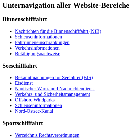
Unternavigation aller Website-Bereiche
Binnenschifffahrt
Nach­rich­ten für die Bin­nen­schiff­fahrt (NfB)
Schleu­sen­in­for­ma­tio­nen
Fahr­rin­nen­ein­schrän­kun­gen
Ver­kehrs­in­for­ma­tio­nen
Be­fä­hi­gungs­nach­wei­se
Seeschifffahrt
Be­kannt­ma­chun­gen für See­fah­rer (BfS)
Eis­dienst
Nau­ti­scher Warn-​ und Nach­rich­ten­dienst
Ver­kehrs-​ und Si­cher­heits­ma­na­ge­ment
Offs­ho­re Wind­parks
Schleu­sen­in­for­ma­tio­nen
Nord-​Ost­see-​Ka­nal
Sportschifffahrt
Ver­zeich­nis Rechts­ver­ord­nun­gen