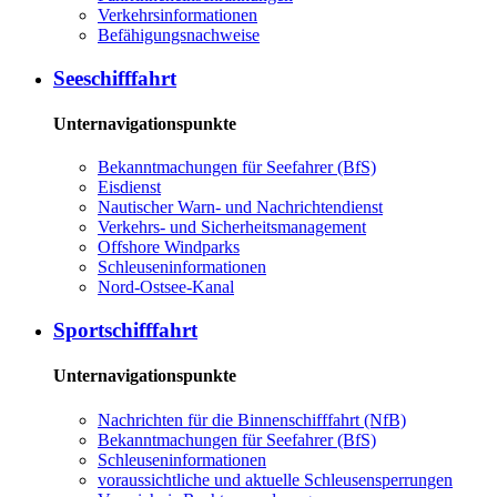
Ver­kehrs­in­for­ma­tio­nen
Be­fä­hi­gungs­nach­wei­se
See­schiff­fahrt
Unternavigationspunkte
Be­kannt­ma­chun­gen für See­fah­rer (BfS)
Eis­dienst
Nau­ti­scher Warn-​ und Nach­rich­ten­dienst
Ver­kehrs-​ und Si­cher­heits­ma­na­ge­ment
Offs­ho­re Wind­parks
Schleu­sen­in­for­ma­tio­nen
Nord-​Ost­see-​Ka­nal
Sport­schiff­fahrt
Unternavigationspunkte
Nach­rich­ten für die Bin­nen­schiff­fahrt (NfB)
Be­kannt­ma­chun­gen für See­fah­rer (BfS)
Schleu­sen­in­for­ma­tio­nen
voraussichtliche und aktuelle Schleusensperrungen