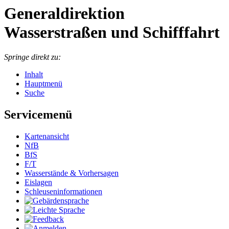
Generaldirektion
Wasserstraßen und Schifffahrt
Springe direkt zu:
Inhalt
Hauptmenü
Suche
Servicemenü
Kar­ten­an­sicht
NfB
BfS
F/T
Was­ser­stän­de & Vor­her­sa­gen
Eis­la­gen
Schleu­sen­in­for­ma­tio­nen