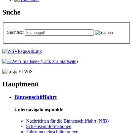
Suche
Suchtext
Hauptmenü
Bin­nen­schiff­fahrt
Unternavigationspunkte
Nach­rich­ten für die Bin­nen­schiff­fahrt (NfB)
Schleu­sen­in­for­ma­tio­nen
Fahr­rin­nen­ein­schrän­kun­gen