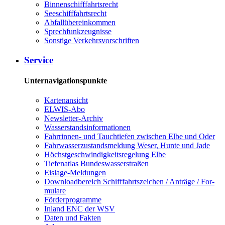
Bin­nen­schiff­fahrts­recht
See­schiff­fahrts­recht
Ab­fall­über­ein­kom­men
Sprech­funk­zeug­nis­se
Sons­ti­ge Ver­kehrs­vor­schrif­ten
Ser­vice
Unternavigationspunkte
Kar­ten­an­sicht
EL­WIS-​Abo
Newslet­ter-​Ar­chiv
Was­ser­stands­in­for­ma­tio­nen
Fahr­rin­nen-​ und Tauch­tie­fen zwi­schen El­be und Oder
Fahr­was­ser­zu­stands­mel­dung We­ser, Hun­te und Ja­de
Höchst­ge­schwin­dig­keits­re­ge­lung El­be
Tie­fe­n­at­las Bun­des­was­ser­stra­ßen
Eis­la­ge-​Mel­dun­gen
Dow­n­load­be­reich Schiff­fahrts­zei­chen / An­trä­ge / For­
mu­la­re
För­der­pro­gram­me
In­land ENC der WSV
Da­ten und Fak­ten