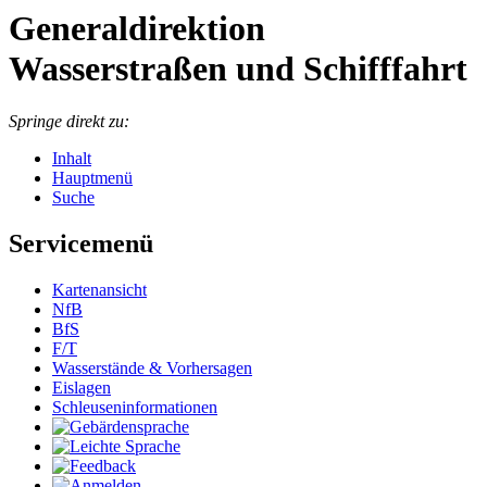
Generaldirektion
Wasserstraßen und Schifffahrt
Springe direkt zu:
Inhalt
Hauptmenü
Suche
Servicemenü
Kar­ten­an­sicht
NfB
BfS
F/T
Was­ser­stän­de & Vor­her­sa­gen
Eis­la­gen
Schleu­sen­in­for­ma­tio­nen