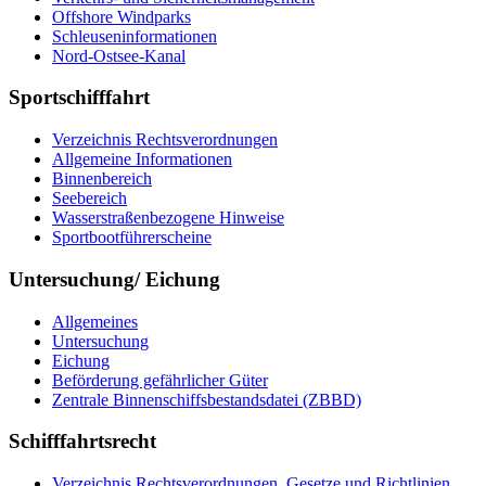
Offs­ho­re Wind­parks
Schleu­sen­in­for­ma­tio­nen
Nord-​Ost­see-​Ka­nal
Sportschifffahrt
Ver­zeich­nis Rechts­ver­ord­nun­gen
All­ge­mei­ne In­for­ma­tio­nen
Bin­nen­be­reich
See­be­reich
Was­ser­stra­ßen­be­zo­ge­ne Hin­wei­se
Sport­boot­füh­rer­schei­ne
Untersuchung/ Eichung
All­ge­mei­nes
Un­ter­su­chung
Ei­chung
Be­för­de­rung ge­fähr­li­cher Gü­ter
Zen­tra­le Bin­nen­schiffs­be­stands­da­tei (ZBBD)
Schifffahrtsrecht
Ver­zeich­nis Rechts­ver­ord­nun­gen, Ge­set­ze und Richt­li­ni­en