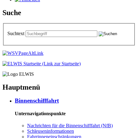
Suche
Suchtext
Hauptmenü
Bin­nen­schiff­fahrt
Unternavigationspunkte
Nach­rich­ten für die Bin­nen­schiff­fahrt (NfB)
Schleu­sen­in­for­ma­tio­nen
Fahr­rin­nen­ein­schrän­kun­gen