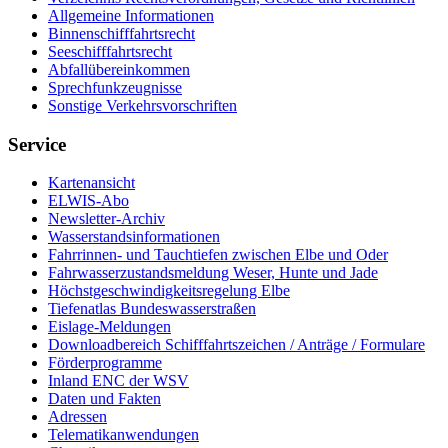
All­ge­mei­ne In­for­ma­tio­nen
Bin­nen­schiff­fahrts­recht
See­schiff­fahrts­recht
Ab­fall­über­ein­kom­men
Sprech­funk­zeug­nis­se
Sons­ti­ge Ver­kehrs­vor­schrif­ten
Service
Kar­ten­an­sicht
EL­WIS-​Abo
Newslet­ter-​Ar­chiv
Was­ser­stands­in­for­ma­tio­nen
Fahr­rin­nen-​ und Tauch­tie­fen zwi­schen El­be und Oder
Fahr­was­ser­zu­stands­mel­dung We­ser, Hun­te und Ja­de
Höchst­ge­schwin­dig­keits­re­ge­lung El­be
Tie­fe­n­at­las Bun­des­was­ser­stra­ßen
Eis­la­ge-​Mel­dun­gen
Dow­n­load­be­reich Schiff­fahrts­zei­chen / An­trä­ge / For­mu­la­re
För­der­pro­gram­me
In­land ENC der WSV
Da­ten und Fak­ten
Adres­sen
Te­le­ma­ti­kan­wen­dun­gen