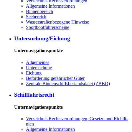
Ver­zeich­nis Rechts­ver­ord­nun­gen
All­ge­mei­ne In­for­ma­tio­nen
Bin­nen­be­reich
See­be­reich
Was­ser­stra­ßen­be­zo­ge­ne Hin­wei­se
Sport­boot­füh­rer­schei­ne
Un­ter­su­chung/Ei­chung
Unternavigationspunkte
All­ge­mei­nes
Un­ter­su­chung
Ei­chung
Be­för­de­rung ge­fähr­li­cher Gü­ter
Zen­tra­le Bin­nen­schiffs­be­stands­da­tei (ZBBD)
Schiff­fahrts­recht
Unternavigationspunkte
Ver­zeich­nis Rechts­ver­ord­nun­gen, Ge­set­ze und Richt­li­
ni­en
All­ge­mei­ne In­for­ma­tio­nen