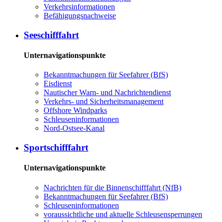
Ver­kehrs­in­for­ma­tio­nen
Be­fä­hi­gungs­nach­wei­se
See­schiff­fahrt
Unternavigationspunkte
Be­kannt­ma­chun­gen für See­fah­rer (BfS)
Eis­dienst
Nau­ti­scher Warn-​ und Nach­rich­ten­dienst
Ver­kehrs-​ und Si­cher­heits­ma­na­ge­ment
Offs­ho­re Wind­parks
Schleu­sen­in­for­ma­tio­nen
Nord-​Ost­see-​Ka­nal
Sport­schiff­fahrt
Unternavigationspunkte
Nach­rich­ten für die Bin­nen­schiff­fahrt (NfB)
Be­kannt­ma­chun­gen für See­fah­rer (BfS)
Schleu­sen­in­for­ma­tio­nen
voraussichtliche und aktuelle Schleusensperrungen