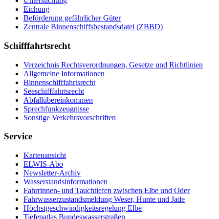
Un­ter­su­chung
Ei­chung
Be­för­de­rung ge­fähr­li­cher Gü­ter
Zen­tra­le Bin­nen­schiffs­be­stands­da­tei (ZBBD)
Schifffahrtsrecht
Ver­zeich­nis Rechts­ver­ord­nun­gen, Ge­set­ze und Richt­li­ni­en
All­ge­mei­ne In­for­ma­tio­nen
Bin­nen­schiff­fahrts­recht
See­schiff­fahrts­recht
Ab­fall­über­ein­kom­men
Sprech­funk­zeug­nis­se
Sons­ti­ge Ver­kehrs­vor­schrif­ten
Service
Kar­ten­an­sicht
EL­WIS-​Abo
Newslet­ter-​Ar­chiv
Was­ser­stands­in­for­ma­tio­nen
Fahr­rin­nen-​ und Tauch­tie­fen zwi­schen El­be und Oder
Fahr­was­ser­zu­stands­mel­dung We­ser, Hun­te und Ja­de
Höchst­ge­schwin­dig­keits­re­ge­lung El­be
Tie­fe­n­at­las Bun­des­was­ser­stra­ßen