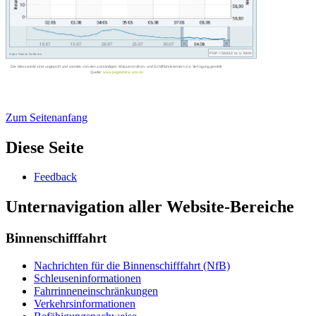
Zum Seitenanfang
Diese Seite
Feed­back
Unternavigation aller Website-Bereiche
Binnenschifffahrt
Nach­rich­ten für die Bin­nen­schiff­fahrt (NfB)
Schleu­sen­in­for­ma­tio­nen
Fahr­rin­nen­ein­schrän­kun­gen
Ver­kehrs­in­for­ma­tio­nen