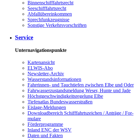
Bin­nen­schiff­fahrts­recht
See­schiff­fahrts­recht
Ab­fall­über­ein­kom­men
Sprech­funk­zeug­nis­se
Sons­ti­ge Ver­kehrs­vor­schrif­ten
Ser­vice
Unternavigationspunkte
Kar­ten­an­sicht
EL­WIS-​Abo
Newslet­ter-​Ar­chiv
Was­ser­stands­in­for­ma­tio­nen
Fahr­rin­nen-​ und Tauch­tie­fen zwi­schen El­be und Oder
Fahr­was­ser­zu­stands­mel­dung We­ser, Hun­te und Ja­de
Höchst­ge­schwin­dig­keits­re­ge­lung El­be
Tie­fe­n­at­las Bun­des­was­ser­stra­ßen
Eis­la­ge-​Mel­dun­gen
Dow­n­load­be­reich Schiff­fahrts­zei­chen / An­trä­ge / For­
mu­la­re
För­der­pro­gram­me
In­land ENC der WSV
Da­ten und Fak­ten