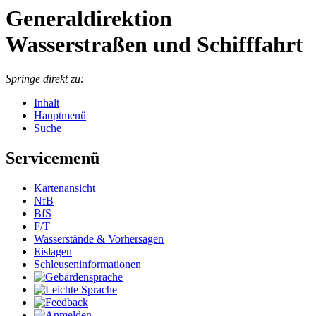
Generaldirektion
Wasserstraßen und Schifffahrt
Springe direkt zu:
Inhalt
Hauptmenü
Suche
Servicemenü
Kar­ten­an­sicht
NfB
BfS
F/T
Was­ser­stän­de & Vor­her­sa­gen
Eis­la­gen
Schleu­sen­in­for­ma­tio­nen