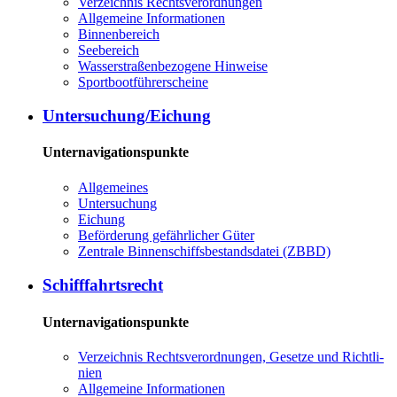
Ver­zeich­nis Rechts­ver­ord­nun­gen
All­ge­mei­ne In­for­ma­tio­nen
Bin­nen­be­reich
See­be­reich
Was­ser­stra­ßen­be­zo­ge­ne Hin­wei­se
Sport­boot­füh­rer­schei­ne
Un­ter­su­chung/Ei­chung
Unternavigationspunkte
All­ge­mei­nes
Un­ter­su­chung
Ei­chung
Be­för­de­rung ge­fähr­li­cher Gü­ter
Zen­tra­le Bin­nen­schiffs­be­stands­da­tei (ZBBD)
Schiff­fahrts­recht
Unternavigationspunkte
Ver­zeich­nis Rechts­ver­ord­nun­gen, Ge­set­ze und Richt­li­
ni­en
All­ge­mei­ne In­for­ma­tio­nen