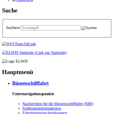
Suche
Suchtext
Hauptmenü
Bin­nen­schiff­fahrt
Unternavigationspunkte
Nach­rich­ten für die Bin­nen­schiff­fahrt (NfB)
Schleu­sen­in­for­ma­tio­nen
Fahr­rin­nen­ein­schrän­kun­gen