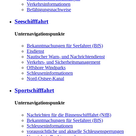
Ver­kehrs­in­for­ma­tio­nen
Be­fä­hi­gungs­nach­wei­se
See­schiff­fahrt
Unternavigationspunkte
Be­kannt­ma­chun­gen für See­fah­rer (BfS)
Eis­dienst
Nau­ti­scher Warn-​ und Nach­rich­ten­dienst
Ver­kehrs-​ und Si­cher­heits­ma­na­ge­ment
Offs­ho­re Wind­parks
Schleu­sen­in­for­ma­tio­nen
Nord-​Ost­see-​Ka­nal
Sport­schiff­fahrt
Unternavigationspunkte
Nach­rich­ten für die Bin­nen­schiff­fahrt (NfB)
Be­kannt­ma­chun­gen für See­fah­rer (BfS)
Schleu­sen­in­for­ma­tio­nen
voraussichtliche und aktuelle Schleusensperrungen