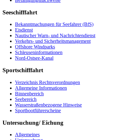
Be­fä­hi­gungs­nach­wei­se
Seeschifffahrt
Be­kannt­ma­chun­gen für See­fah­rer (BfS)
Eis­dienst
Nau­ti­scher Warn-​ und Nach­rich­ten­dienst
Ver­kehrs-​ und Si­cher­heits­ma­na­ge­ment
Offs­ho­re Wind­parks
Schleu­sen­in­for­ma­tio­nen
Nord-​Ost­see-​Ka­nal
Sportschifffahrt
Ver­zeich­nis Rechts­ver­ord­nun­gen
All­ge­mei­ne In­for­ma­tio­nen
Bin­nen­be­reich
See­be­reich
Was­ser­stra­ßen­be­zo­ge­ne Hin­wei­se
Sport­boot­füh­rer­schei­ne
Untersuchung/ Eichung
All­ge­mei­nes