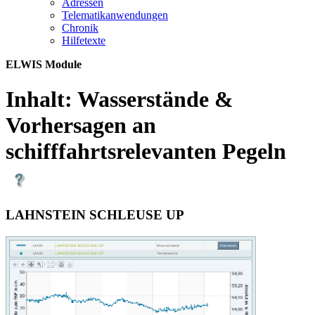
Adres­sen
Te­le­ma­ti­kan­wen­dun­gen
Chro­nik
Hil­fe­tex­te
ELWIS Module
Inhalt:
Wasserstände &
Vorhersagen an
schifffahrtsrelevanten Pegeln
LAHNSTEIN SCHLEUSE UP