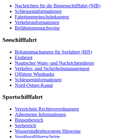
Nach­rich­ten für die Bin­nen­schiff­fahrt (NfB)
Schleu­sen­in­for­ma­tio­nen
Fahr­rin­nen­ein­schrän­kun­gen
Ver­kehrs­in­for­ma­tio­nen
Be­fä­hi­gungs­nach­wei­se
Seeschifffahrt
Be­kannt­ma­chun­gen für See­fah­rer (BfS)
Eis­dienst
Nau­ti­scher Warn-​ und Nach­rich­ten­dienst
Ver­kehrs-​ und Si­cher­heits­ma­na­ge­ment
Offs­ho­re Wind­parks
Schleu­sen­in­for­ma­tio­nen
Nord-​Ost­see-​Ka­nal
Sportschifffahrt
Ver­zeich­nis Rechts­ver­ord­nun­gen
All­ge­mei­ne In­for­ma­tio­nen
Bin­nen­be­reich
See­be­reich
Was­ser­stra­ßen­be­zo­ge­ne Hin­wei­se
Sport­boot­füh­rer­schei­ne