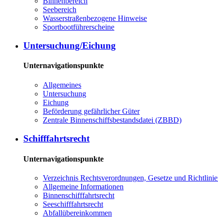
Bin­nen­be­reich
See­be­reich
Was­ser­stra­ßen­be­zo­ge­ne Hin­wei­se
Sport­boot­füh­rer­schei­ne
Un­ter­su­chung/Ei­chung
Unternavigationspunkte
All­ge­mei­nes
Un­ter­su­chung
Ei­chung
Be­för­de­rung ge­fähr­li­cher Gü­ter
Zen­tra­le Bin­nen­schiffs­be­stands­da­tei (ZBBD)
Schiff­fahrts­recht
Unternavigationspunkte
Ver­zeich­nis Rechts­ver­ord­nun­gen, Ge­set­ze und Richt­li­ni­
All­ge­mei­ne In­for­ma­tio­nen
Bin­nen­schiff­fahrts­recht
See­schiff­fahrts­recht
Ab­fall­über­ein­kom­men