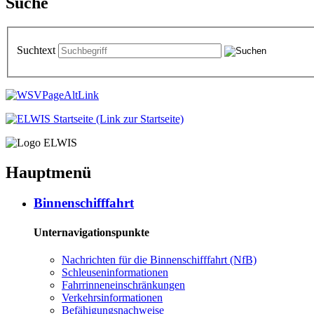
Suche
Suchtext
Hauptmenü
Bin­nen­schiff­fahrt
Unternavigationspunkte
Nach­rich­ten für die Bin­nen­schiff­fahrt (NfB)
Schleu­sen­in­for­ma­tio­nen
Fahr­rin­nen­ein­schrän­kun­gen
Ver­kehrs­in­for­ma­tio­nen
Be­fä­hi­gungs­nach­wei­se