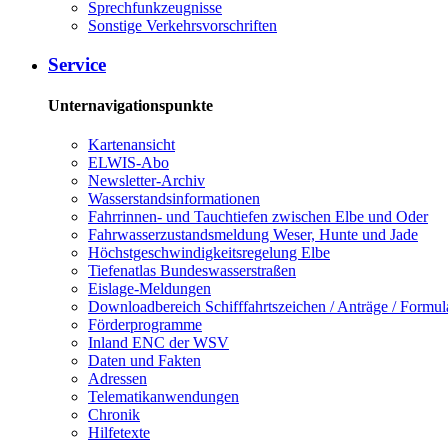
Sprech­funk­zeug­nis­se
Sons­ti­ge Ver­kehrs­vor­schrif­ten
Ser­vice
Unternavigationspunkte
Kar­ten­an­sicht
EL­WIS-​Abo
Newslet­ter-​Ar­chiv
Was­ser­stands­in­for­ma­tio­nen
Fahr­rin­nen-​ und Tauch­tie­fen zwi­schen El­be und Oder
Fahr­was­ser­zu­stands­mel­dung We­ser, Hun­te und Ja­de
Höchst­ge­schwin­dig­keits­re­ge­lung El­be
Tie­fe­n­at­las Bun­des­was­ser­stra­ßen
Eis­la­ge-​Mel­dun­gen
Dow­n­load­be­reich Schiff­fahrts­zei­chen / An­trä­ge / For­mu­l
För­der­pro­gram­me
In­land ENC der WSV
Da­ten und Fak­ten
Adres­sen
Te­le­ma­ti­kan­wen­dun­gen
Chro­nik
Hil­fe­tex­te