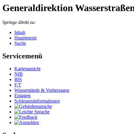
Generaldirektion Wasserstraßen
Springe direkt zu:
Inhalt
Hauptmenü
Suche
Servicemenü
Kar­ten­an­sicht
NfB
BfS
F/T
Was­ser­stän­de & Vor­her­sa­gen
Eis­la­gen
Schleu­sen­in­for­ma­tio­nen