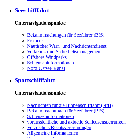
See­schiff­fahrt
Unternavigationspunkte
Be­kannt­ma­chun­gen für See­fah­rer (BfS)
Eis­dienst
Nau­ti­scher Warn-​ und Nach­rich­ten­dienst
Ver­kehrs-​ und Si­cher­heits­ma­na­ge­ment
Offs­ho­re Wind­parks
Schleu­sen­in­for­ma­tio­nen
Nord-​Ost­see-​Ka­nal
Sport­schiff­fahrt
Unternavigationspunkte
Nach­rich­ten für die Bin­nen­schiff­fahrt (NfB)
Be­kannt­ma­chun­gen für See­fah­rer (BfS)
Schleu­sen­in­for­ma­tio­nen
voraussichtliche und aktuelle Schleusensperrungen
Ver­zeich­nis Rechts­ver­ord­nun­gen
All­ge­mei­ne In­for­ma­tio­nen