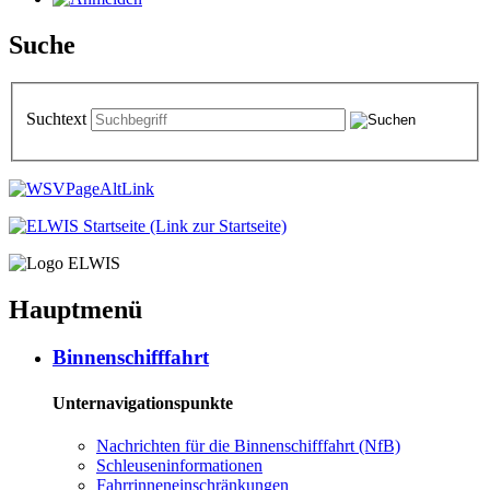
Suche
Suchtext
Hauptmenü
Bin­nen­schiff­fahrt
Unternavigationspunkte
Nach­rich­ten für die Bin­nen­schiff­fahrt (NfB)
Schleu­sen­in­for­ma­tio­nen
Fahr­rin­nen­ein­schrän­kun­gen