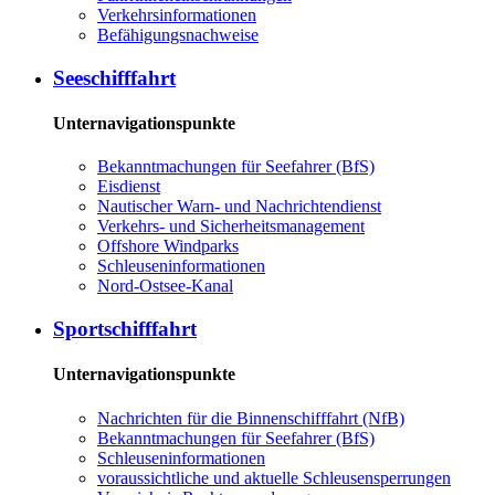
Ver­kehrs­in­for­ma­tio­nen
Be­fä­hi­gungs­nach­wei­se
See­schiff­fahrt
Unternavigationspunkte
Be­kannt­ma­chun­gen für See­fah­rer (BfS)
Eis­dienst
Nau­ti­scher Warn-​ und Nach­rich­ten­dienst
Ver­kehrs-​ und Si­cher­heits­ma­na­ge­ment
Offs­ho­re Wind­parks
Schleu­sen­in­for­ma­tio­nen
Nord-​Ost­see-​Ka­nal
Sport­schiff­fahrt
Unternavigationspunkte
Nach­rich­ten für die Bin­nen­schiff­fahrt (NfB)
Be­kannt­ma­chun­gen für See­fah­rer (BfS)
Schleu­sen­in­for­ma­tio­nen
voraussichtliche und aktuelle Schleusensperrungen