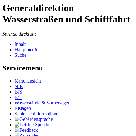
Generaldirektion
Wasserstraßen und Schifffahrt
Springe direkt zu:
Inhalt
Hauptmenü
Suche
Servicemenü
Kar­ten­an­sicht
NfB
BfS
F/T
Was­ser­stän­de & Vor­her­sa­gen
Eis­la­gen
Schleu­sen­in­for­ma­tio­nen