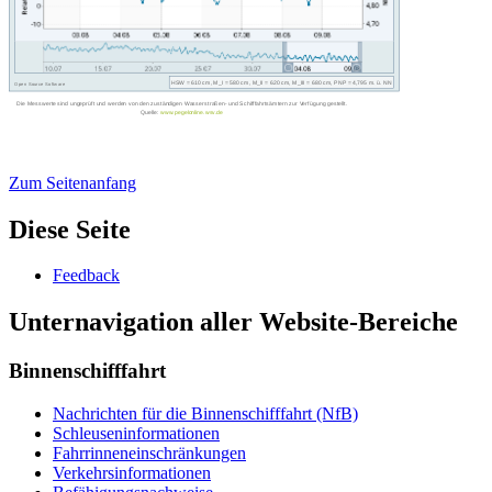
Zum Seitenanfang
Diese Seite
Feed­back
Unternavigation aller Website-Bereiche
Binnenschifffahrt
Nach­rich­ten für die Bin­nen­schiff­fahrt (NfB)
Schleu­sen­in­for­ma­tio­nen
Fahr­rin­nen­ein­schrän­kun­gen
Ver­kehrs­in­for­ma­tio­nen