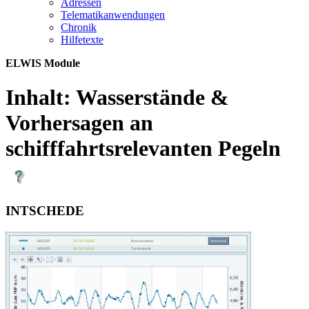
Adres­sen
Te­le­ma­ti­kan­wen­dun­gen
Chro­nik
Hil­fe­tex­te
ELWIS Module
Inhalt:
Wasserstände &
Vorhersagen an
schifffahrtsrelevanten Pegeln
INTSCHEDE