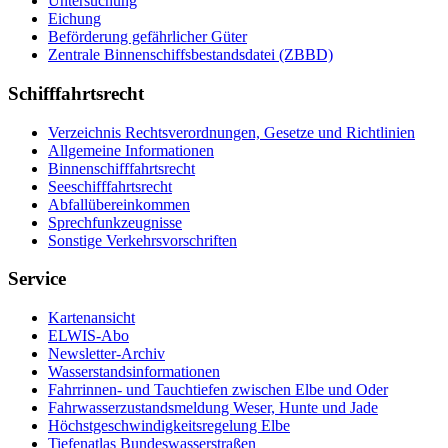
Un­ter­su­chung
Ei­chung
Be­för­de­rung ge­fähr­li­cher Gü­ter
Zen­tra­le Bin­nen­schiffs­be­stands­da­tei (ZBBD)
Schifffahrtsrecht
Ver­zeich­nis Rechts­ver­ord­nun­gen, Ge­set­ze und Richt­li­ni­en
All­ge­mei­ne In­for­ma­tio­nen
Bin­nen­schiff­fahrts­recht
See­schiff­fahrts­recht
Ab­fall­über­ein­kom­men
Sprech­funk­zeug­nis­se
Sons­ti­ge Ver­kehrs­vor­schrif­ten
Service
Kar­ten­an­sicht
EL­WIS-​Abo
Newslet­ter-​Ar­chiv
Was­ser­stands­in­for­ma­tio­nen
Fahr­rin­nen-​ und Tauch­tie­fen zwi­schen El­be und Oder
Fahr­was­ser­zu­stands­mel­dung We­ser, Hun­te und Ja­de
Höchst­ge­schwin­dig­keits­re­ge­lung El­be
Tie­fe­n­at­las Bun­des­was­ser­stra­ßen