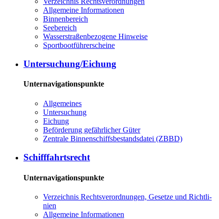
Ver­zeich­nis Rechts­ver­ord­nun­gen
All­ge­mei­ne In­for­ma­tio­nen
Bin­nen­be­reich
See­be­reich
Was­ser­stra­ßen­be­zo­ge­ne Hin­wei­se
Sport­boot­füh­rer­schei­ne
Un­ter­su­chung/Ei­chung
Unternavigationspunkte
All­ge­mei­nes
Un­ter­su­chung
Ei­chung
Be­för­de­rung ge­fähr­li­cher Gü­ter
Zen­tra­le Bin­nen­schiffs­be­stands­da­tei (ZBBD)
Schiff­fahrts­recht
Unternavigationspunkte
Ver­zeich­nis Rechts­ver­ord­nun­gen, Ge­set­ze und Richt­li­
ni­en
All­ge­mei­ne In­for­ma­tio­nen