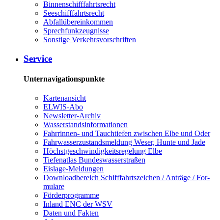
Bin­nen­schiff­fahrts­recht
See­schiff­fahrts­recht
Ab­fall­über­ein­kom­men
Sprech­funk­zeug­nis­se
Sons­ti­ge Ver­kehrs­vor­schrif­ten
Ser­vice
Unternavigationspunkte
Kar­ten­an­sicht
EL­WIS-​Abo
Newslet­ter-​Ar­chiv
Was­ser­stands­in­for­ma­tio­nen
Fahr­rin­nen-​ und Tauch­tie­fen zwi­schen El­be und Oder
Fahr­was­ser­zu­stands­mel­dung We­ser, Hun­te und Ja­de
Höchst­ge­schwin­dig­keits­re­ge­lung El­be
Tie­fe­n­at­las Bun­des­was­ser­stra­ßen
Eis­la­ge-​Mel­dun­gen
Dow­n­load­be­reich Schiff­fahrts­zei­chen / An­trä­ge / For­
mu­la­re
För­der­pro­gram­me
In­land ENC der WSV
Da­ten und Fak­ten