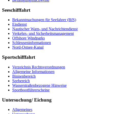
Be­fä­hi­gungs­nach­wei­se
Seeschifffahrt
Be­kannt­ma­chun­gen für See­fah­rer (BfS)
Eis­dienst
Nau­ti­scher Warn-​ und Nach­rich­ten­dienst
Ver­kehrs-​ und Si­cher­heits­ma­na­ge­ment
Offs­ho­re Wind­parks
Schleu­sen­in­for­ma­tio­nen
Nord-​Ost­see-​Ka­nal
Sportschifffahrt
Ver­zeich­nis Rechts­ver­ord­nun­gen
All­ge­mei­ne In­for­ma­tio­nen
Bin­nen­be­reich
See­be­reich
Was­ser­stra­ßen­be­zo­ge­ne Hin­wei­se
Sport­boot­füh­rer­schei­ne
Untersuchung/ Eichung
All­ge­mei­nes