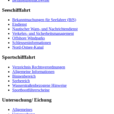
Be­fä­hi­gungs­nach­wei­se
Seeschifffahrt
Be­kannt­ma­chun­gen für See­fah­rer (BfS)
Eis­dienst
Nau­ti­scher Warn-​ und Nach­rich­ten­dienst
Ver­kehrs-​ und Si­cher­heits­ma­na­ge­ment
Offs­ho­re Wind­parks
Schleu­sen­in­for­ma­tio­nen
Nord-​Ost­see-​Ka­nal
Sportschifffahrt
Ver­zeich­nis Rechts­ver­ord­nun­gen
All­ge­mei­ne In­for­ma­tio­nen
Bin­nen­be­reich
See­be­reich
Was­ser­stra­ßen­be­zo­ge­ne Hin­wei­se
Sport­boot­füh­rer­schei­ne
Untersuchung/ Eichung
All­ge­mei­nes