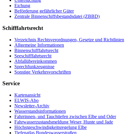
Un­ter­su­chung
Ei­chung
Be­för­de­rung ge­fähr­li­cher Gü­ter
Zen­tra­le Bin­nen­schiffs­be­stands­da­tei (ZBBD)
Schifffahrtsrecht
Ver­zeich­nis Rechts­ver­ord­nun­gen, Ge­set­ze und Richt­li­ni­en
All­ge­mei­ne In­for­ma­tio­nen
Bin­nen­schiff­fahrts­recht
See­schiff­fahrts­recht
Ab­fall­über­ein­kom­men
Sprech­funk­zeug­nis­se
Sons­ti­ge Ver­kehrs­vor­schrif­ten
Service
Kar­ten­an­sicht
EL­WIS-​Abo
Newslet­ter-​Ar­chiv
Was­ser­stands­in­for­ma­tio­nen
Fahr­rin­nen-​ und Tauch­tie­fen zwi­schen El­be und Oder
Fahr­was­ser­zu­stands­mel­dung We­ser, Hun­te und Ja­de
Höchst­ge­schwin­dig­keits­re­ge­lung El­be
Tie­fe­n­at­las Bun­des­was­ser­stra­ßen