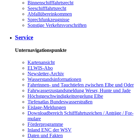
Bin­nen­schiff­fahrts­recht
See­schiff­fahrts­recht
Ab­fall­über­ein­kom­men
Sprech­funk­zeug­nis­se
Sons­ti­ge Ver­kehrs­vor­schrif­ten
Ser­vice
Unternavigationspunkte
Kar­ten­an­sicht
EL­WIS-​Abo
Newslet­ter-​Ar­chiv
Was­ser­stands­in­for­ma­tio­nen
Fahr­rin­nen-​ und Tauch­tie­fen zwi­schen El­be und Oder
Fahr­was­ser­zu­stands­mel­dung We­ser, Hun­te und Ja­de
Höchst­ge­schwin­dig­keits­re­ge­lung El­be
Tie­fe­n­at­las Bun­des­was­ser­stra­ßen
Eis­la­ge-​Mel­dun­gen
Dow­n­load­be­reich Schiff­fahrts­zei­chen / An­trä­ge / For­
mu­la­re
För­der­pro­gram­me
In­land ENC der WSV
Da­ten und Fak­ten