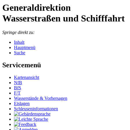
Generaldirektion
Wasserstraßen und Schifffahrt
Springe direkt zu:
Inhalt
Hauptmenü
Suche
Servicemenü
Kar­ten­an­sicht
NfB
BfS
F/T
Was­ser­stän­de & Vor­her­sa­gen
Eis­la­gen
Schleu­sen­in­for­ma­tio­nen