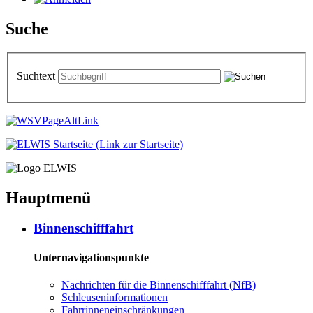
Suche
Suchtext
Hauptmenü
Bin­nen­schiff­fahrt
Unternavigationspunkte
Nach­rich­ten für die Bin­nen­schiff­fahrt (NfB)
Schleu­sen­in­for­ma­tio­nen
Fahr­rin­nen­ein­schrän­kun­gen