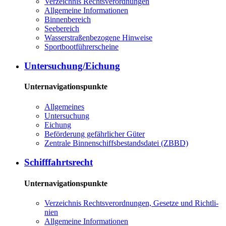
Ver­zeich­nis Rechts­ver­ord­nun­gen
All­ge­mei­ne In­for­ma­tio­nen
Bin­nen­be­reich
See­be­reich
Was­ser­stra­ßen­be­zo­ge­ne Hin­wei­se
Sport­boot­füh­rer­schei­ne
Un­ter­su­chung/Ei­chung
Unternavigationspunkte
All­ge­mei­nes
Un­ter­su­chung
Ei­chung
Be­för­de­rung ge­fähr­li­cher Gü­ter
Zen­tra­le Bin­nen­schiffs­be­stands­da­tei (ZBBD)
Schiff­fahrts­recht
Unternavigationspunkte
Ver­zeich­nis Rechts­ver­ord­nun­gen, Ge­set­ze und Richt­li­
ni­en
All­ge­mei­ne In­for­ma­tio­nen