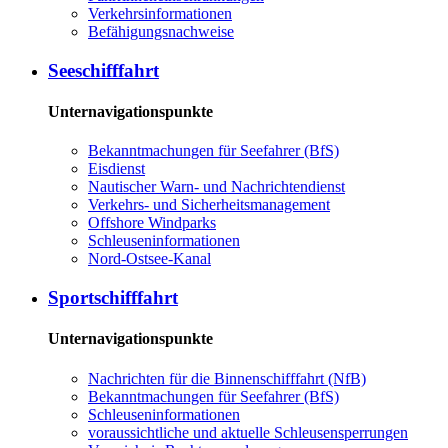
Ver­kehrs­in­for­ma­tio­nen
Be­fä­hi­gungs­nach­wei­se
See­schiff­fahrt
Unternavigationspunkte
Be­kannt­ma­chun­gen für See­fah­rer (BfS)
Eis­dienst
Nau­ti­scher Warn-​ und Nach­rich­ten­dienst
Ver­kehrs-​ und Si­cher­heits­ma­na­ge­ment
Offs­ho­re Wind­parks
Schleu­sen­in­for­ma­tio­nen
Nord-​Ost­see-​Ka­nal
Sport­schiff­fahrt
Unternavigationspunkte
Nach­rich­ten für die Bin­nen­schiff­fahrt (NfB)
Be­kannt­ma­chun­gen für See­fah­rer (BfS)
Schleu­sen­in­for­ma­tio­nen
voraussichtliche und aktuelle Schleusensperrungen