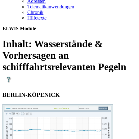
Adres­sen
Te­le­ma­ti­kan­wen­dun­gen
Chro­nik
Hil­fe­tex­te
ELWIS Module
Inhalt:
Wasserstände &
Vorhersagen an
schifffahrtsrelevanten Pegeln
BERLIN-KÖPENICK