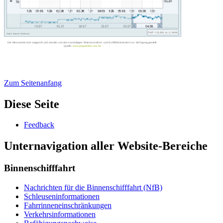
Zum Seitenanfang
Diese Seite
Feed­back
Unternavigation aller Website-Bereiche
Binnenschifffahrt
Nach­rich­ten für die Bin­nen­schiff­fahrt (NfB)
Schleu­sen­in­for­ma­tio­nen
Fahr­rin­nen­ein­schrän­kun­gen
Ver­kehrs­in­for­ma­tio­nen