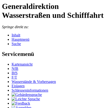
Generaldirektion
Wasserstraßen und Schifffahrt
Springe direkt zu:
Inhalt
Hauptmenü
Suche
Servicemenü
Kar­ten­an­sicht
NfB
BfS
F/T
Was­ser­stän­de & Vor­her­sa­gen
Eis­la­gen
Schleu­sen­in­for­ma­tio­nen