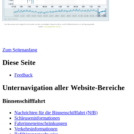
Zum Seitenanfang
Diese Seite
Feed­back
Unternavigation aller Website-Bereiche
Binnenschifffahrt
Nach­rich­ten für die Bin­nen­schiff­fahrt (NfB)
Schleu­sen­in­for­ma­tio­nen
Fahr­rin­nen­ein­schrän­kun­gen
Ver­kehrs­in­for­ma­tio­nen