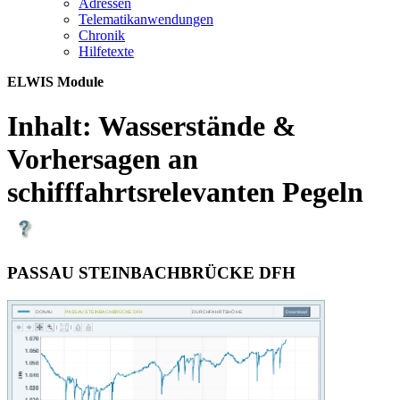
Adres­sen
Te­le­ma­ti­kan­wen­dun­gen
Chro­nik
Hil­fe­tex­te
ELWIS Module
Inhalt:
Wasserstände &
Vorhersagen an
schifffahrtsrelevanten Pegeln
PASSAU STEINBACHBRÜCKE DFH