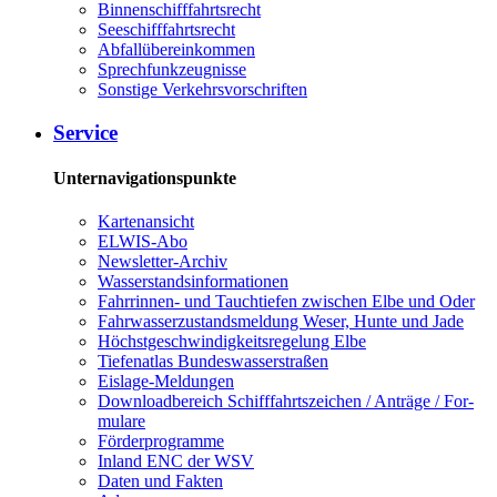
Bin­nen­schiff­fahrts­recht
See­schiff­fahrts­recht
Ab­fall­über­ein­kom­men
Sprech­funk­zeug­nis­se
Sons­ti­ge Ver­kehrs­vor­schrif­ten
Ser­vice
Unternavigationspunkte
Kar­ten­an­sicht
EL­WIS-​Abo
Newslet­ter-​Ar­chiv
Was­ser­stands­in­for­ma­tio­nen
Fahr­rin­nen-​ und Tauch­tie­fen zwi­schen El­be und Oder
Fahr­was­ser­zu­stands­mel­dung We­ser, Hun­te und Ja­de
Höchst­ge­schwin­dig­keits­re­ge­lung El­be
Tie­fe­n­at­las Bun­des­was­ser­stra­ßen
Eis­la­ge-​Mel­dun­gen
Dow­n­load­be­reich Schiff­fahrts­zei­chen / An­trä­ge / For­
mu­la­re
För­der­pro­gram­me
In­land ENC der WSV
Da­ten und Fak­ten