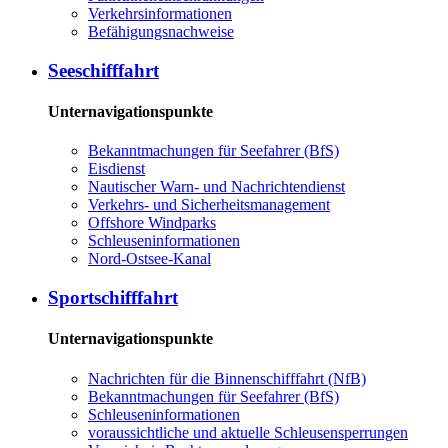
Ver­kehrs­in­for­ma­tio­nen
Be­fä­hi­gungs­nach­wei­se
See­schiff­fahrt
Unternavigationspunkte
Be­kannt­ma­chun­gen für See­fah­rer (BfS)
Eis­dienst
Nau­ti­scher Warn-​ und Nach­rich­ten­dienst
Ver­kehrs-​ und Si­cher­heits­ma­na­ge­ment
Offs­ho­re Wind­parks
Schleu­sen­in­for­ma­tio­nen
Nord-​Ost­see-​Ka­nal
Sport­schiff­fahrt
Unternavigationspunkte
Nach­rich­ten für die Bin­nen­schiff­fahrt (NfB)
Be­kannt­ma­chun­gen für See­fah­rer (BfS)
Schleu­sen­in­for­ma­tio­nen
voraussichtliche und aktuelle Schleusensperrungen