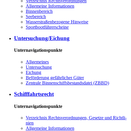
Ver­zeich­nis Rechts­ver­ord­nun­gen
All­ge­mei­ne In­for­ma­tio­nen
Bin­nen­be­reich
See­be­reich
Was­ser­stra­ßen­be­zo­ge­ne Hin­wei­se
Sport­boot­füh­rer­schei­ne
Un­ter­su­chung/Ei­chung
Unternavigationspunkte
All­ge­mei­nes
Un­ter­su­chung
Ei­chung
Be­för­de­rung ge­fähr­li­cher Gü­ter
Zen­tra­le Bin­nen­schiffs­be­stands­da­tei (ZBBD)
Schiff­fahrts­recht
Unternavigationspunkte
Ver­zeich­nis Rechts­ver­ord­nun­gen, Ge­set­ze und Richt­li­
ni­en
All­ge­mei­ne In­for­ma­tio­nen