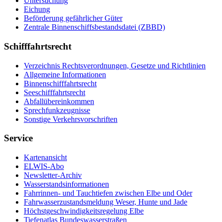
Un­ter­su­chung
Ei­chung
Be­för­de­rung ge­fähr­li­cher Gü­ter
Zen­tra­le Bin­nen­schiffs­be­stands­da­tei (ZBBD)
Schifffahrtsrecht
Ver­zeich­nis Rechts­ver­ord­nun­gen, Ge­set­ze und Richt­li­ni­en
All­ge­mei­ne In­for­ma­tio­nen
Bin­nen­schiff­fahrts­recht
See­schiff­fahrts­recht
Ab­fall­über­ein­kom­men
Sprech­funk­zeug­nis­se
Sons­ti­ge Ver­kehrs­vor­schrif­ten
Service
Kar­ten­an­sicht
EL­WIS-​Abo
Newslet­ter-​Ar­chiv
Was­ser­stands­in­for­ma­tio­nen
Fahr­rin­nen-​ und Tauch­tie­fen zwi­schen El­be und Oder
Fahr­was­ser­zu­stands­mel­dung We­ser, Hun­te und Ja­de
Höchst­ge­schwin­dig­keits­re­ge­lung El­be
Tie­fe­n­at­las Bun­des­was­ser­stra­ßen