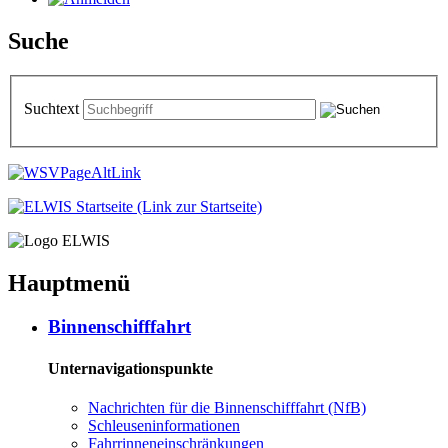
Suche
Suchtext
Hauptmenü
Bin­nen­schiff­fahrt
Unternavigationspunkte
Nach­rich­ten für die Bin­nen­schiff­fahrt (NfB)
Schleu­sen­in­for­ma­tio­nen
Fahr­rin­nen­ein­schrän­kun­gen