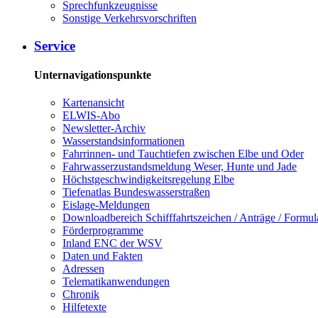
Sprech­funk­zeug­nis­se
Sons­ti­ge Ver­kehrs­vor­schrif­ten
Ser­vice
Unternavigationspunkte
Kar­ten­an­sicht
EL­WIS-​Abo
Newslet­ter-​Ar­chiv
Was­ser­stands­in­for­ma­tio­nen
Fahr­rin­nen-​ und Tauch­tie­fen zwi­schen El­be und Oder
Fahr­was­ser­zu­stands­mel­dung We­ser, Hun­te und Ja­de
Höchst­ge­schwin­dig­keits­re­ge­lung El­be
Tie­fe­n­at­las Bun­des­was­ser­stra­ßen
Eis­la­ge-​Mel­dun­gen
Dow­n­load­be­reich Schiff­fahrts­zei­chen / An­trä­ge / For­mu­l
För­der­pro­gram­me
In­land ENC der WSV
Da­ten und Fak­ten
Adres­sen
Te­le­ma­ti­kan­wen­dun­gen
Chro­nik
Hil­fe­tex­te