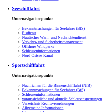
See­schiff­fahrt
Unternavigationspunkte
Be­kannt­ma­chun­gen für See­fah­rer (BfS)
Eis­dienst
Nau­ti­scher Warn-​ und Nach­rich­ten­dienst
Ver­kehrs-​ und Si­cher­heits­ma­na­ge­ment
Offs­ho­re Wind­parks
Schleu­sen­in­for­ma­tio­nen
Nord-​Ost­see-​Ka­nal
Sport­schiff­fahrt
Unternavigationspunkte
Nach­rich­ten für die Bin­nen­schiff­fahrt (NfB)
Be­kannt­ma­chun­gen für See­fah­rer (BfS)
Schleu­sen­in­for­ma­tio­nen
voraussichtliche und aktuelle Schleusensperrungen
Ver­zeich­nis Rechts­ver­ord­nun­gen
All­ge­mei­ne In­for­ma­tio­nen