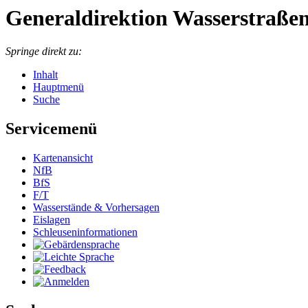
Generaldirektion Wasserstraßen
Springe direkt zu:
Inhalt
Hauptmenü
Suche
Servicemenü
Kar­ten­an­sicht
NfB
BfS
F/T
Was­ser­stän­de & Vor­her­sa­gen
Eis­la­gen
Schleu­sen­in­for­ma­tio­nen