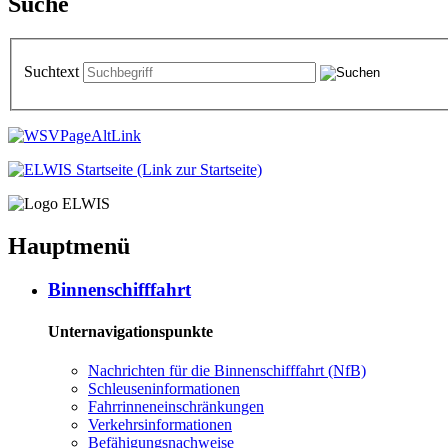
Suche
Suchtext
Hauptmenü
Bin­nen­schiff­fahrt
Unternavigationspunkte
Nach­rich­ten für die Bin­nen­schiff­fahrt (NfB)
Schleu­sen­in­for­ma­tio­nen
Fahr­rin­nen­ein­schrän­kun­gen
Ver­kehrs­in­for­ma­tio­nen
Be­fä­hi­gungs­nach­wei­se