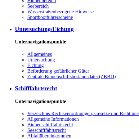
Bin­nen­be­reich
See­be­reich
Was­ser­stra­ßen­be­zo­ge­ne Hin­wei­se
Sport­boot­füh­rer­schei­ne
Un­ter­su­chung/Ei­chung
Unternavigationspunkte
All­ge­mei­nes
Un­ter­su­chung
Ei­chung
Be­för­de­rung ge­fähr­li­cher Gü­ter
Zen­tra­le Bin­nen­schiffs­be­stands­da­tei (ZBBD)
Schiff­fahrts­recht
Unternavigationspunkte
Ver­zeich­nis Rechts­ver­ord­nun­gen, Ge­set­ze und Richt­li­ni­
All­ge­mei­ne In­for­ma­tio­nen
Bin­nen­schiff­fahrts­recht
See­schiff­fahrts­recht
Ab­fall­über­ein­kom­men