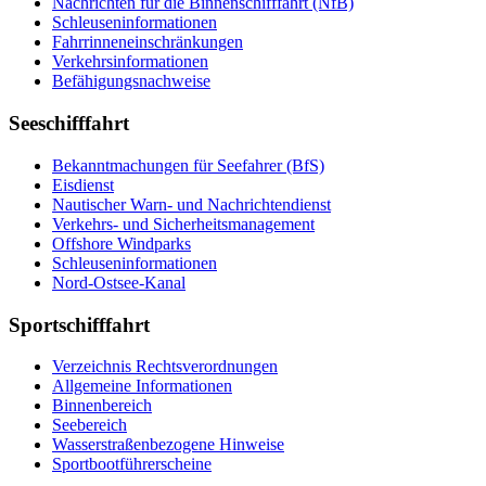
Nach­rich­ten für die Bin­nen­schiff­fahrt (NfB)
Schleu­sen­in­for­ma­tio­nen
Fahr­rin­nen­ein­schrän­kun­gen
Ver­kehrs­in­for­ma­tio­nen
Be­fä­hi­gungs­nach­wei­se
Seeschifffahrt
Be­kannt­ma­chun­gen für See­fah­rer (BfS)
Eis­dienst
Nau­ti­scher Warn-​ und Nach­rich­ten­dienst
Ver­kehrs-​ und Si­cher­heits­ma­na­ge­ment
Offs­ho­re Wind­parks
Schleu­sen­in­for­ma­tio­nen
Nord-​Ost­see-​Ka­nal
Sportschifffahrt
Ver­zeich­nis Rechts­ver­ord­nun­gen
All­ge­mei­ne In­for­ma­tio­nen
Bin­nen­be­reich
See­be­reich
Was­ser­stra­ßen­be­zo­ge­ne Hin­wei­se
Sport­boot­füh­rer­schei­ne