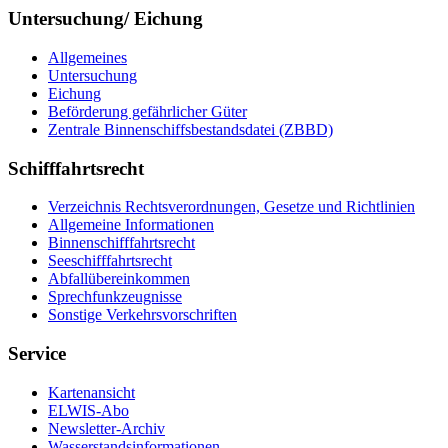
Untersuchung/ Eichung
All­ge­mei­nes
Un­ter­su­chung
Ei­chung
Be­för­de­rung ge­fähr­li­cher Gü­ter
Zen­tra­le Bin­nen­schiffs­be­stands­da­tei (ZBBD)
Schifffahrtsrecht
Ver­zeich­nis Rechts­ver­ord­nun­gen, Ge­set­ze und Richt­li­ni­en
All­ge­mei­ne In­for­ma­tio­nen
Bin­nen­schiff­fahrts­recht
See­schiff­fahrts­recht
Ab­fall­über­ein­kom­men
Sprech­funk­zeug­nis­se
Sons­ti­ge Ver­kehrs­vor­schrif­ten
Service
Kar­ten­an­sicht
EL­WIS-​Abo
Newslet­ter-​Ar­chiv
Was­ser­stands­in­for­ma­tio­nen