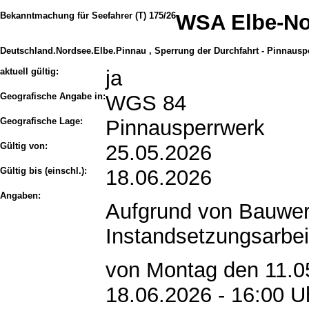
Bekanntmachung für Seefahrer (T) 175/26
WSA Elbe-Nor
Deutschland.Nordsee.Elbe.Pinnau , Sperrung der Durchfahrt - Pinnausp
aktuell gültig:
ja
Geografische Angabe in:
WGS 84
Geografische Lage:
Pinnausperrwerk
Gültig von:
25.05.2026
Gültig bis (einschl.):
18.06.2026
Angaben:
Aufgrund von Bauwer
Instandsetzungsarbei
von Montag den 11.05
18.06.2026 - 16:00 Uh