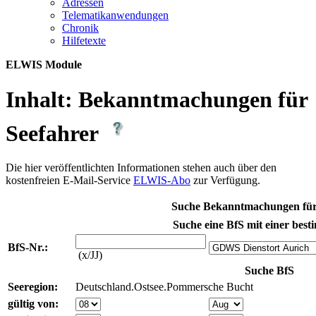
Adres­sen
Te­le­ma­ti­kan­wen­dun­gen
Chro­nik
Hil­fe­tex­te
ELWIS Module
Inhalt:
Bekanntmachungen für
Seefahrer
Die hier veröffentlichten Informationen stehen auch über den
kostenfreien E-Mail-Service
ELWIS-Abo
zur Verfügung.
Suche Bekanntmachungen für
Suche eine BfS mit einer best
BfS-Nr.:
(x/JJ)
Suche BfS
Seeregion:
Deutschland.Ostsee.Pommersche Bucht
gültig von: