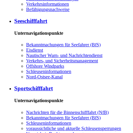
Ver­kehrs­in­for­ma­tio­nen
Be­fä­hi­gungs­nach­wei­se
See­schiff­fahrt
Unternavigationspunkte
Be­kannt­ma­chun­gen für See­fah­rer (BfS)
Eis­dienst
Nau­ti­scher Warn-​ und Nach­rich­ten­dienst
Ver­kehrs-​ und Si­cher­heits­ma­na­ge­ment
Offs­ho­re Wind­parks
Schleu­sen­in­for­ma­tio­nen
Nord-​Ost­see-​Ka­nal
Sport­schiff­fahrt
Unternavigationspunkte
Nach­rich­ten für die Bin­nen­schiff­fahrt (NfB)
Be­kannt­ma­chun­gen für See­fah­rer (BfS)
Schleu­sen­in­for­ma­tio­nen
voraussichtliche und aktuelle Schleusensperrungen