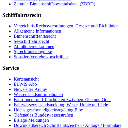
Zen­tra­le Bin­nen­schiffs­be­stands­da­tei (ZBBD)
Schifffahrtsrecht
Ver­zeich­nis Rechts­ver­ord­nun­gen, Ge­set­ze und Richt­li­ni­en
All­ge­mei­ne In­for­ma­tio­nen
Bin­nen­schiff­fahrts­recht
See­schiff­fahrts­recht
Ab­fall­über­ein­kom­men
Sprech­funk­zeug­nis­se
Sons­ti­ge Ver­kehrs­vor­schrif­ten
Service
Kar­ten­an­sicht
EL­WIS-​Abo
Newslet­ter-​Ar­chiv
Was­ser­stands­in­for­ma­tio­nen
Fahr­rin­nen-​ und Tauch­tie­fen zwi­schen El­be und Oder
Fahr­was­ser­zu­stands­mel­dung We­ser, Hun­te und Ja­de
Höchst­ge­schwin­dig­keits­re­ge­lung El­be
Tie­fe­n­at­las Bun­des­was­ser­stra­ßen
Eis­la­ge-​Mel­dun­gen
Dow­n­load­be­reich Schiff­fahrts­zei­chen / An­trä­ge / For­mu­la­re