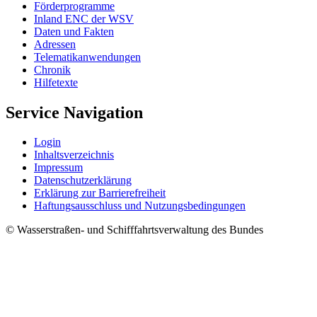
För­der­pro­gram­me
In­land ENC der WSV
Da­ten und Fak­ten
Adres­sen
Te­le­ma­ti­kan­wen­dun­gen
Chro­nik
Hil­fe­tex­te
Service Navigation
Log­in
In­halts­ver­zeich­nis
Im­pres­s­um
Da­ten­schut­z­er­klä­rung
Er­klä­rung zur Bar­rie­re­frei­heit
Haf­tungs­aus­schluss und Nut­zungs­be­din­gun­gen
© Wasserstraßen- und Schifffahrtsverwaltung des Bundes