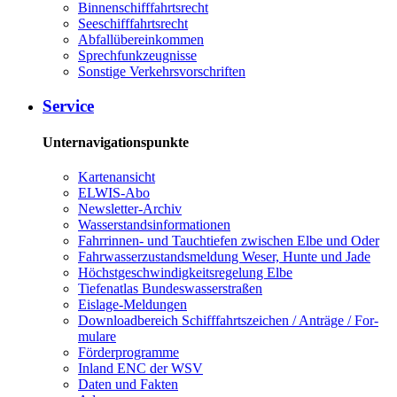
Bin­nen­schiff­fahrts­recht
See­schiff­fahrts­recht
Ab­fall­über­ein­kom­men
Sprech­funk­zeug­nis­se
Sons­ti­ge Ver­kehrs­vor­schrif­ten
Ser­vice
Unternavigationspunkte
Kar­ten­an­sicht
EL­WIS-​Abo
Newslet­ter-​Ar­chiv
Was­ser­stands­in­for­ma­tio­nen
Fahr­rin­nen-​ und Tauch­tie­fen zwi­schen El­be und Oder
Fahr­was­ser­zu­stands­mel­dung We­ser, Hun­te und Ja­de
Höchst­ge­schwin­dig­keits­re­ge­lung El­be
Tie­fe­n­at­las Bun­des­was­ser­stra­ßen
Eis­la­ge-​Mel­dun­gen
Dow­n­load­be­reich Schiff­fahrts­zei­chen / An­trä­ge / For­
mu­la­re
För­der­pro­gram­me
In­land ENC der WSV
Da­ten und Fak­ten