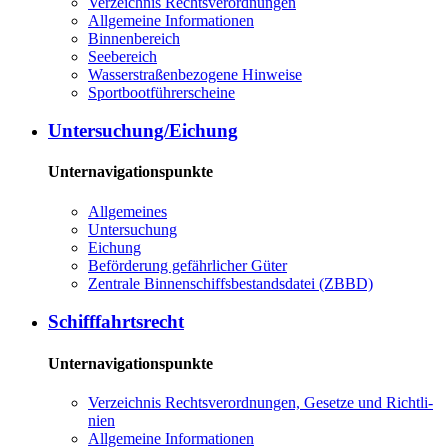
Ver­zeich­nis Rechts­ver­ord­nun­gen
All­ge­mei­ne In­for­ma­tio­nen
Bin­nen­be­reich
See­be­reich
Was­ser­stra­ßen­be­zo­ge­ne Hin­wei­se
Sport­boot­füh­rer­schei­ne
Un­ter­su­chung/Ei­chung
Unternavigationspunkte
All­ge­mei­nes
Un­ter­su­chung
Ei­chung
Be­för­de­rung ge­fähr­li­cher Gü­ter
Zen­tra­le Bin­nen­schiffs­be­stands­da­tei (ZBBD)
Schiff­fahrts­recht
Unternavigationspunkte
Ver­zeich­nis Rechts­ver­ord­nun­gen, Ge­set­ze und Richt­li­
ni­en
All­ge­mei­ne In­for­ma­tio­nen