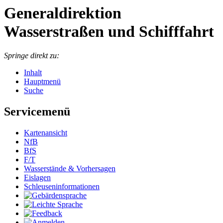
Generaldirektion
Wasserstraßen und Schifffahrt
Springe direkt zu:
Inhalt
Hauptmenü
Suche
Servicemenü
Kar­ten­an­sicht
NfB
BfS
F/T
Was­ser­stän­de & Vor­her­sa­gen
Eis­la­gen
Schleu­sen­in­for­ma­tio­nen