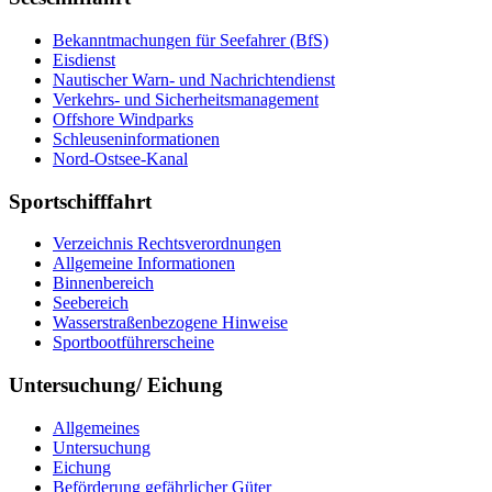
Be­kannt­ma­chun­gen für See­fah­rer (BfS)
Eis­dienst
Nau­ti­scher Warn-​ und Nach­rich­ten­dienst
Ver­kehrs-​ und Si­cher­heits­ma­na­ge­ment
Offs­ho­re Wind­parks
Schleu­sen­in­for­ma­tio­nen
Nord-​Ost­see-​Ka­nal
Sportschifffahrt
Ver­zeich­nis Rechts­ver­ord­nun­gen
All­ge­mei­ne In­for­ma­tio­nen
Bin­nen­be­reich
See­be­reich
Was­ser­stra­ßen­be­zo­ge­ne Hin­wei­se
Sport­boot­füh­rer­schei­ne
Untersuchung/ Eichung
All­ge­mei­nes
Un­ter­su­chung
Ei­chung
Be­för­de­rung ge­fähr­li­cher Gü­ter