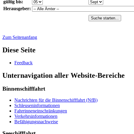
gültig bis:
Herausgeber:
Suche starten...
Zum Seitenanfang
Diese Seite
Feed­back
Unternavigation aller Website-Bereiche
Binnenschifffahrt
Nach­rich­ten für die Bin­nen­schiff­fahrt (NfB)
Schleu­sen­in­for­ma­tio­nen
Fahr­rin­nen­ein­schrän­kun­gen
Ver­kehrs­in­for­ma­tio­nen
Be­fä­hi­gungs­nach­wei­se
Seeschifffahrt