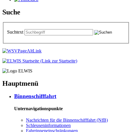
Suche
Suchtext
Hauptmenü
Bin­nen­schiff­fahrt
Unternavigationspunkte
Nach­rich­ten für die Bin­nen­schiff­fahrt (NfB)
Schleu­sen­in­for­ma­tio­nen
Fahr­rin­nen­ein­schrän­kun­gen