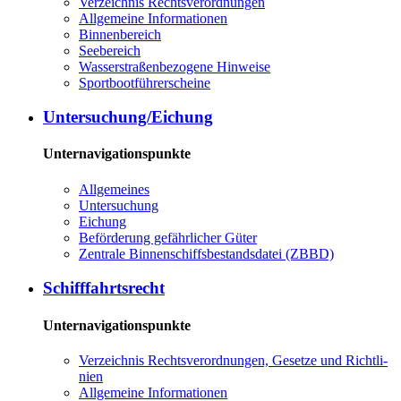
Ver­zeich­nis Rechts­ver­ord­nun­gen
All­ge­mei­ne In­for­ma­tio­nen
Bin­nen­be­reich
See­be­reich
Was­ser­stra­ßen­be­zo­ge­ne Hin­wei­se
Sport­boot­füh­rer­schei­ne
Un­ter­su­chung/Ei­chung
Unternavigationspunkte
All­ge­mei­nes
Un­ter­su­chung
Ei­chung
Be­för­de­rung ge­fähr­li­cher Gü­ter
Zen­tra­le Bin­nen­schiffs­be­stands­da­tei (ZBBD)
Schiff­fahrts­recht
Unternavigationspunkte
Ver­zeich­nis Rechts­ver­ord­nun­gen, Ge­set­ze und Richt­li­
ni­en
All­ge­mei­ne In­for­ma­tio­nen