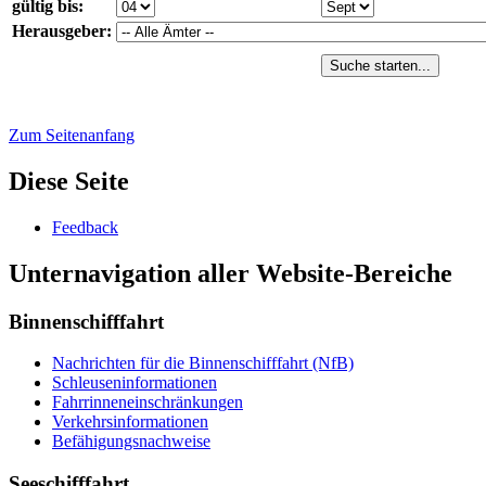
gültig bis:
Herausgeber:
Suche starten...
Zum Seitenanfang
Diese Seite
Feed­back
Unternavigation aller Website-Bereiche
Binnenschifffahrt
Nach­rich­ten für die Bin­nen­schiff­fahrt (NfB)
Schleu­sen­in­for­ma­tio­nen
Fahr­rin­nen­ein­schrän­kun­gen
Ver­kehrs­in­for­ma­tio­nen
Be­fä­hi­gungs­nach­wei­se
Seeschifffahrt