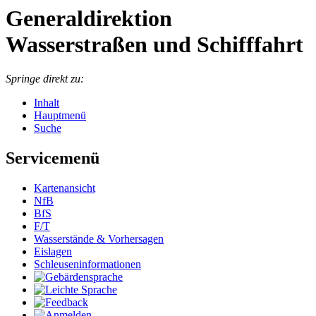
Generaldirektion
Wasserstraßen und Schifffahrt
Springe direkt zu:
Inhalt
Hauptmenü
Suche
Servicemenü
Kar­ten­an­sicht
NfB
BfS
F/T
Was­ser­stän­de & Vor­her­sa­gen
Eis­la­gen
Schleu­sen­in­for­ma­tio­nen