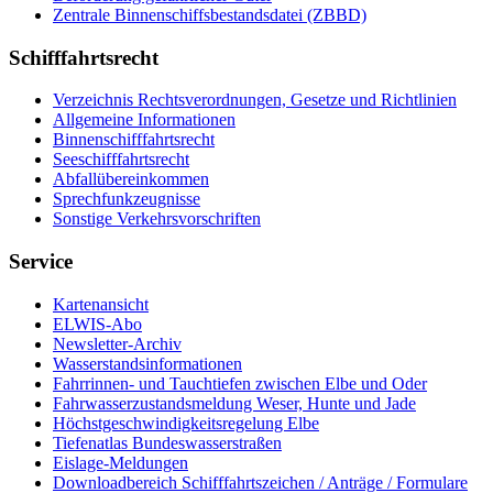
Zen­tra­le Bin­nen­schiffs­be­stands­da­tei (ZBBD)
Schifffahrtsrecht
Ver­zeich­nis Rechts­ver­ord­nun­gen, Ge­set­ze und Richt­li­ni­en
All­ge­mei­ne In­for­ma­tio­nen
Bin­nen­schiff­fahrts­recht
See­schiff­fahrts­recht
Ab­fall­über­ein­kom­men
Sprech­funk­zeug­nis­se
Sons­ti­ge Ver­kehrs­vor­schrif­ten
Service
Kar­ten­an­sicht
EL­WIS-​Abo
Newslet­ter-​Ar­chiv
Was­ser­stands­in­for­ma­tio­nen
Fahr­rin­nen-​ und Tauch­tie­fen zwi­schen El­be und Oder
Fahr­was­ser­zu­stands­mel­dung We­ser, Hun­te und Ja­de
Höchst­ge­schwin­dig­keits­re­ge­lung El­be
Tie­fe­n­at­las Bun­des­was­ser­stra­ßen
Eis­la­ge-​Mel­dun­gen
Dow­n­load­be­reich Schiff­fahrts­zei­chen / An­trä­ge / For­mu­la­re