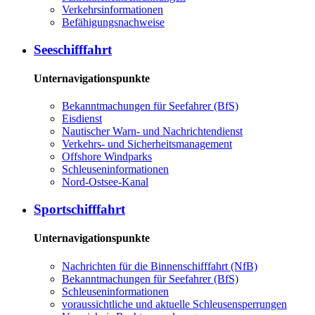
Ver­kehrs­in­for­ma­tio­nen
Be­fä­hi­gungs­nach­wei­se
See­schiff­fahrt
Unternavigationspunkte
Be­kannt­ma­chun­gen für See­fah­rer (BfS)
Eis­dienst
Nau­ti­scher Warn-​ und Nach­rich­ten­dienst
Ver­kehrs-​ und Si­cher­heits­ma­na­ge­ment
Offs­ho­re Wind­parks
Schleu­sen­in­for­ma­tio­nen
Nord-​Ost­see-​Ka­nal
Sport­schiff­fahrt
Unternavigationspunkte
Nach­rich­ten für die Bin­nen­schiff­fahrt (NfB)
Be­kannt­ma­chun­gen für See­fah­rer (BfS)
Schleu­sen­in­for­ma­tio­nen
voraussichtliche und aktuelle Schleusensperrungen