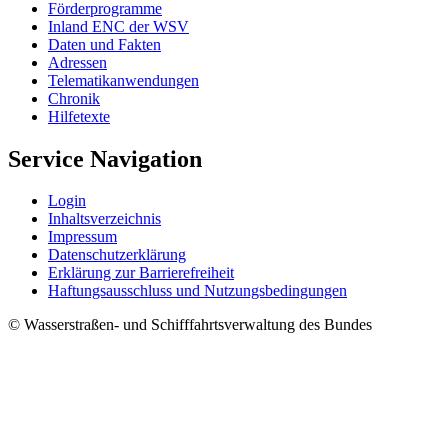
För­der­pro­gram­me
In­land ENC der WSV
Da­ten und Fak­ten
Adres­sen
Te­le­ma­ti­kan­wen­dun­gen
Chro­nik
Hil­fe­tex­te
Service Navigation
Log­in
In­halts­ver­zeich­nis
Im­pres­s­um
Da­ten­schut­z­er­klä­rung
Er­klä­rung zur Bar­rie­re­frei­heit
Haf­tungs­aus­schluss und Nut­zungs­be­din­gun­gen
© Wasserstraßen- und Schifffahrtsverwaltung des Bundes