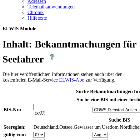
Adres­sen
Te­le­ma­ti­kan­wen­dun­gen
Chro­nik
Hil­fe­tex­te
ELWIS Module
Inhalt:
Bekanntmachungen für
Seefahrer
Die hier veröffentlichten Informationen stehen auch über den
kostenfreien E-Mail-Service
ELWIS-Abo
zur Verfügung.
Suche Bekanntmachungen für
Suche eine BfS mit einer best
BfS-Nr.:
(x/JJ)
Suche BfS
Seeregion:
Deutschland.Ostsee.Gewässer um Usedom.Nördliche
gültig von: