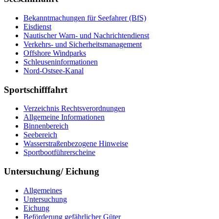
Be­kannt­ma­chun­gen für See­fah­rer (BfS)
Eis­dienst
Nau­ti­scher Warn-​ und Nach­rich­ten­dienst
Ver­kehrs-​ und Si­cher­heits­ma­na­ge­ment
Offs­ho­re Wind­parks
Schleu­sen­in­for­ma­tio­nen
Nord-​Ost­see-​Ka­nal
Sportschifffahrt
Ver­zeich­nis Rechts­ver­ord­nun­gen
All­ge­mei­ne In­for­ma­tio­nen
Bin­nen­be­reich
See­be­reich
Was­ser­stra­ßen­be­zo­ge­ne Hin­wei­se
Sport­boot­füh­rer­schei­ne
Untersuchung/ Eichung
All­ge­mei­nes
Un­ter­su­chung
Ei­chung
Be­för­de­rung ge­fähr­li­cher Gü­ter