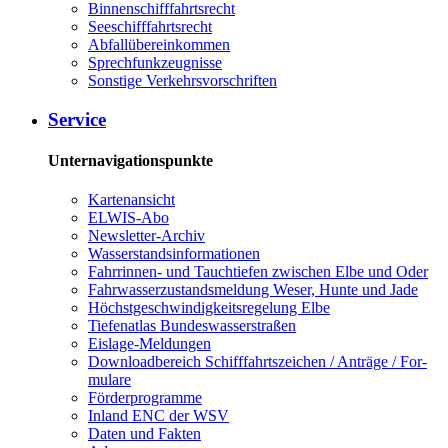
Bin­nen­schiff­fahrts­recht
See­schiff­fahrts­recht
Ab­fall­über­ein­kom­men
Sprech­funk­zeug­nis­se
Sons­ti­ge Ver­kehrs­vor­schrif­ten
Ser­vice
Unternavigationspunkte
Kar­ten­an­sicht
EL­WIS-​Abo
Newslet­ter-​Ar­chiv
Was­ser­stands­in­for­ma­tio­nen
Fahr­rin­nen-​ und Tauch­tie­fen zwi­schen El­be und Oder
Fahr­was­ser­zu­stands­mel­dung We­ser, Hun­te und Ja­de
Höchst­ge­schwin­dig­keits­re­ge­lung El­be
Tie­fe­n­at­las Bun­des­was­ser­stra­ßen
Eis­la­ge-​Mel­dun­gen
Dow­n­load­be­reich Schiff­fahrts­zei­chen / An­trä­ge / For­
mu­la­re
För­der­pro­gram­me
In­land ENC der WSV
Da­ten und Fak­ten