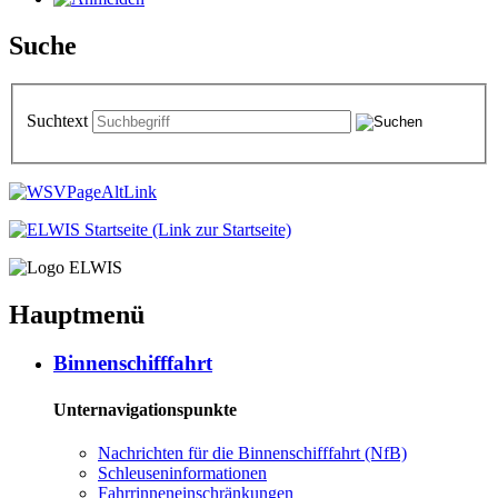
Suche
Suchtext
Hauptmenü
Bin­nen­schiff­fahrt
Unternavigationspunkte
Nach­rich­ten für die Bin­nen­schiff­fahrt (NfB)
Schleu­sen­in­for­ma­tio­nen
Fahr­rin­nen­ein­schrän­kun­gen