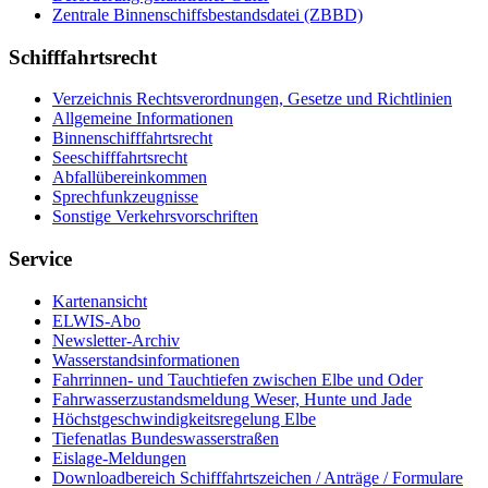
Zen­tra­le Bin­nen­schiffs­be­stands­da­tei (ZBBD)
Schifffahrtsrecht
Ver­zeich­nis Rechts­ver­ord­nun­gen, Ge­set­ze und Richt­li­ni­en
All­ge­mei­ne In­for­ma­tio­nen
Bin­nen­schiff­fahrts­recht
See­schiff­fahrts­recht
Ab­fall­über­ein­kom­men
Sprech­funk­zeug­nis­se
Sons­ti­ge Ver­kehrs­vor­schrif­ten
Service
Kar­ten­an­sicht
EL­WIS-​Abo
Newslet­ter-​Ar­chiv
Was­ser­stands­in­for­ma­tio­nen
Fahr­rin­nen-​ und Tauch­tie­fen zwi­schen El­be und Oder
Fahr­was­ser­zu­stands­mel­dung We­ser, Hun­te und Ja­de
Höchst­ge­schwin­dig­keits­re­ge­lung El­be
Tie­fe­n­at­las Bun­des­was­ser­stra­ßen
Eis­la­ge-​Mel­dun­gen
Dow­n­load­be­reich Schiff­fahrts­zei­chen / An­trä­ge / For­mu­la­re