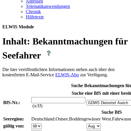
Adres­sen
Te­le­ma­ti­kan­wen­dun­gen
Chro­nik
Hil­fe­tex­te
ELWIS Module
Inhalt:
Bekanntmachungen für
Seefahrer
Die hier veröffentlichten Informationen stehen auch über den
kostenfreien E-Mail-Service
ELWIS-Abo
zur Verfügung.
Suche Bekanntmachungen für
Suche eine BfS mit einer best
BfS-Nr.:
(x/JJ)
Suche BfS
Seeregion:
Deutschland.Ostsee.Boddengewässer West.Fahrwasse
gültig von: