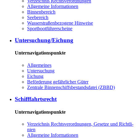
Ver­zeich­nis Rechts­ver­ord­nun­gen
All­ge­mei­ne In­for­ma­tio­nen
Bin­nen­be­reich
See­be­reich
Was­ser­stra­ßen­be­zo­ge­ne Hin­wei­se
Sport­boot­füh­rer­schei­ne
Un­ter­su­chung/Ei­chung
Unternavigationspunkte
All­ge­mei­nes
Un­ter­su­chung
Ei­chung
Be­för­de­rung ge­fähr­li­cher Gü­ter
Zen­tra­le Bin­nen­schiffs­be­stands­da­tei (ZBBD)
Schiff­fahrts­recht
Unternavigationspunkte
Ver­zeich­nis Rechts­ver­ord­nun­gen, Ge­set­ze und Richt­li­
ni­en
All­ge­mei­ne In­for­ma­tio­nen