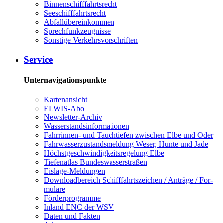
Bin­nen­schiff­fahrts­recht
See­schiff­fahrts­recht
Ab­fall­über­ein­kom­men
Sprech­funk­zeug­nis­se
Sons­ti­ge Ver­kehrs­vor­schrif­ten
Ser­vice
Unternavigationspunkte
Kar­ten­an­sicht
EL­WIS-​Abo
Newslet­ter-​Ar­chiv
Was­ser­stands­in­for­ma­tio­nen
Fahr­rin­nen-​ und Tauch­tie­fen zwi­schen El­be und Oder
Fahr­was­ser­zu­stands­mel­dung We­ser, Hun­te und Ja­de
Höchst­ge­schwin­dig­keits­re­ge­lung El­be
Tie­fe­n­at­las Bun­des­was­ser­stra­ßen
Eis­la­ge-​Mel­dun­gen
Dow­n­load­be­reich Schiff­fahrts­zei­chen / An­trä­ge / For­
mu­la­re
För­der­pro­gram­me
In­land ENC der WSV
Da­ten und Fak­ten