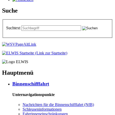
Suche
Suchtext
Hauptmenü
Bin­nen­schiff­fahrt
Unternavigationspunkte
Nach­rich­ten für die Bin­nen­schiff­fahrt (NfB)
Schleu­sen­in­for­ma­tio­nen
Fahr­rin­nen­ein­schrän­kun­gen