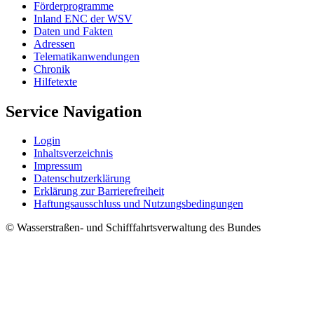
För­der­pro­gram­me
In­land ENC der WSV
Da­ten und Fak­ten
Adres­sen
Te­le­ma­ti­kan­wen­dun­gen
Chro­nik
Hil­fe­tex­te
Service Navigation
Log­in
In­halts­ver­zeich­nis
Im­pres­s­um
Da­ten­schut­z­er­klä­rung
Er­klä­rung zur Bar­rie­re­frei­heit
Haf­tungs­aus­schluss und Nut­zungs­be­din­gun­gen
© Wasserstraßen- und Schifffahrtsverwaltung des Bundes