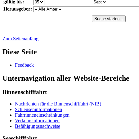
gültig bis:
Herausgeber:
Suche starten...
Zum Seitenanfang
Diese Seite
Feed­back
Unternavigation aller Website-Bereiche
Binnenschifffahrt
Nach­rich­ten für die Bin­nen­schiff­fahrt (NfB)
Schleu­sen­in­for­ma­tio­nen
Fahr­rin­nen­ein­schrän­kun­gen
Ver­kehrs­in­for­ma­tio­nen
Be­fä­hi­gungs­nach­wei­se
Seeschifffahrt