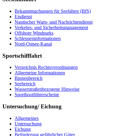
Be­kannt­ma­chun­gen für See­fah­rer (BfS)
Eis­dienst
Nau­ti­scher Warn-​ und Nach­rich­ten­dienst
Ver­kehrs-​ und Si­cher­heits­ma­na­ge­ment
Offs­ho­re Wind­parks
Schleu­sen­in­for­ma­tio­nen
Nord-​Ost­see-​Ka­nal
Sportschifffahrt
Ver­zeich­nis Rechts­ver­ord­nun­gen
All­ge­mei­ne In­for­ma­tio­nen
Bin­nen­be­reich
See­be­reich
Was­ser­stra­ßen­be­zo­ge­ne Hin­wei­se
Sport­boot­füh­rer­schei­ne
Untersuchung/ Eichung
All­ge­mei­nes
Un­ter­su­chung
Ei­chung
Be­för­de­rung ge­fähr­li­cher Gü­ter