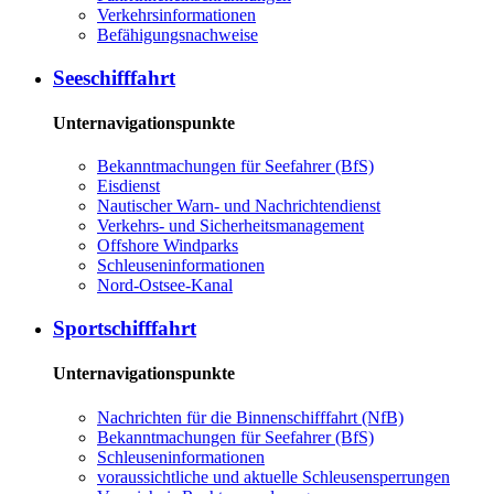
Ver­kehrs­in­for­ma­tio­nen
Be­fä­hi­gungs­nach­wei­se
See­schiff­fahrt
Unternavigationspunkte
Be­kannt­ma­chun­gen für See­fah­rer (BfS)
Eis­dienst
Nau­ti­scher Warn-​ und Nach­rich­ten­dienst
Ver­kehrs-​ und Si­cher­heits­ma­na­ge­ment
Offs­ho­re Wind­parks
Schleu­sen­in­for­ma­tio­nen
Nord-​Ost­see-​Ka­nal
Sport­schiff­fahrt
Unternavigationspunkte
Nach­rich­ten für die Bin­nen­schiff­fahrt (NfB)
Be­kannt­ma­chun­gen für See­fah­rer (BfS)
Schleu­sen­in­for­ma­tio­nen
voraussichtliche und aktuelle Schleusensperrungen