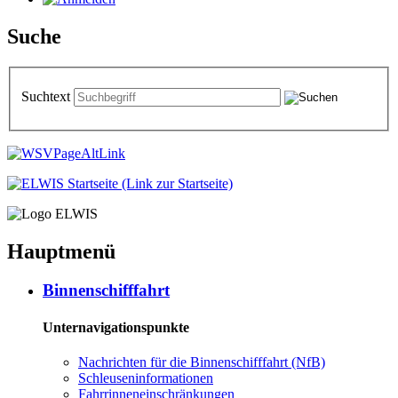
Suche
Suchtext
Hauptmenü
Bin­nen­schiff­fahrt
Unternavigationspunkte
Nach­rich­ten für die Bin­nen­schiff­fahrt (NfB)
Schleu­sen­in­for­ma­tio­nen
Fahr­rin­nen­ein­schrän­kun­gen