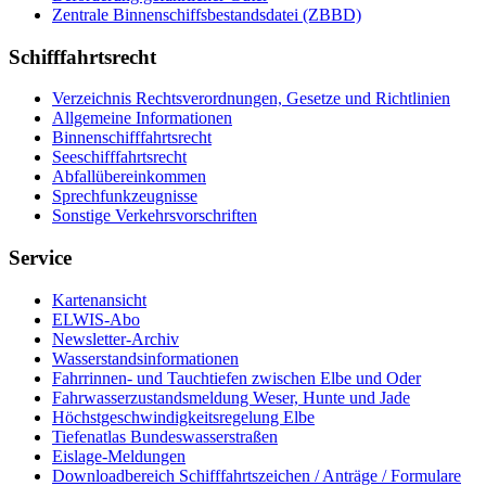
Zen­tra­le Bin­nen­schiffs­be­stands­da­tei (ZBBD)
Schifffahrtsrecht
Ver­zeich­nis Rechts­ver­ord­nun­gen, Ge­set­ze und Richt­li­ni­en
All­ge­mei­ne In­for­ma­tio­nen
Bin­nen­schiff­fahrts­recht
See­schiff­fahrts­recht
Ab­fall­über­ein­kom­men
Sprech­funk­zeug­nis­se
Sons­ti­ge Ver­kehrs­vor­schrif­ten
Service
Kar­ten­an­sicht
EL­WIS-​Abo
Newslet­ter-​Ar­chiv
Was­ser­stands­in­for­ma­tio­nen
Fahr­rin­nen-​ und Tauch­tie­fen zwi­schen El­be und Oder
Fahr­was­ser­zu­stands­mel­dung We­ser, Hun­te und Ja­de
Höchst­ge­schwin­dig­keits­re­ge­lung El­be
Tie­fe­n­at­las Bun­des­was­ser­stra­ßen
Eis­la­ge-​Mel­dun­gen
Dow­n­load­be­reich Schiff­fahrts­zei­chen / An­trä­ge / For­mu­la­re