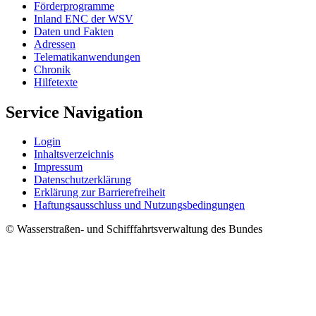
För­der­pro­gram­me
In­land ENC der WSV
Da­ten und Fak­ten
Adres­sen
Te­le­ma­ti­kan­wen­dun­gen
Chro­nik
Hil­fe­tex­te
Service Navigation
Log­in
In­halts­ver­zeich­nis
Im­pres­s­um
Da­ten­schut­z­er­klä­rung
Er­klä­rung zur Bar­rie­re­frei­heit
Haf­tungs­aus­schluss und Nut­zungs­be­din­gun­gen
© Wasserstraßen- und Schifffahrtsverwaltung des Bundes