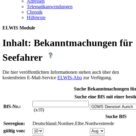
Adres­sen
Te­le­ma­ti­kan­wen­dun­gen
Chro­nik
Hil­fe­tex­te
ELWIS Module
Inhalt:
Bekanntmachungen für
Seefahrer
Die hier veröffentlichten Informationen stehen auch über den
kostenfreien E-Mail-Service
ELWIS-Abo
zur Verfügung.
Suche Bekanntmachungen für
Suche eine BfS mit einer best
BfS-Nr.:
(x/JJ)
Suche BfS
Seeregion:
Deutschland.Nordsee.Elbe.Nordwestreede
gültig von: