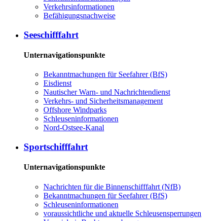
Ver­kehrs­in­for­ma­tio­nen
Be­fä­hi­gungs­nach­wei­se
See­schiff­fahrt
Unternavigationspunkte
Be­kannt­ma­chun­gen für See­fah­rer (BfS)
Eis­dienst
Nau­ti­scher Warn-​ und Nach­rich­ten­dienst
Ver­kehrs-​ und Si­cher­heits­ma­na­ge­ment
Offs­ho­re Wind­parks
Schleu­sen­in­for­ma­tio­nen
Nord-​Ost­see-​Ka­nal
Sport­schiff­fahrt
Unternavigationspunkte
Nach­rich­ten für die Bin­nen­schiff­fahrt (NfB)
Be­kannt­ma­chun­gen für See­fah­rer (BfS)
Schleu­sen­in­for­ma­tio­nen
voraussichtliche und aktuelle Schleusensperrungen