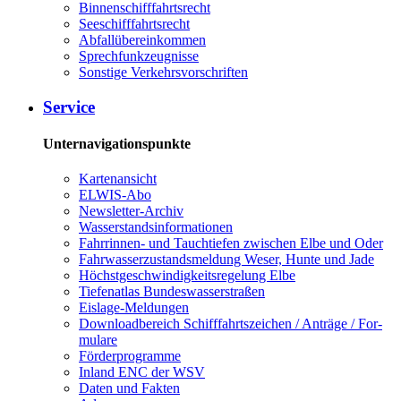
Bin­nen­schiff­fahrts­recht
See­schiff­fahrts­recht
Ab­fall­über­ein­kom­men
Sprech­funk­zeug­nis­se
Sons­ti­ge Ver­kehrs­vor­schrif­ten
Ser­vice
Unternavigationspunkte
Kar­ten­an­sicht
EL­WIS-​Abo
Newslet­ter-​Ar­chiv
Was­ser­stands­in­for­ma­tio­nen
Fahr­rin­nen-​ und Tauch­tie­fen zwi­schen El­be und Oder
Fahr­was­ser­zu­stands­mel­dung We­ser, Hun­te und Ja­de
Höchst­ge­schwin­dig­keits­re­ge­lung El­be
Tie­fe­n­at­las Bun­des­was­ser­stra­ßen
Eis­la­ge-​Mel­dun­gen
Dow­n­load­be­reich Schiff­fahrts­zei­chen / An­trä­ge / For­
mu­la­re
För­der­pro­gram­me
In­land ENC der WSV
Da­ten und Fak­ten