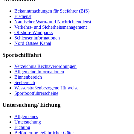
Be­kannt­ma­chun­gen für See­fah­rer (BfS)
Eis­dienst
Nau­ti­scher Warn-​ und Nach­rich­ten­dienst
Ver­kehrs-​ und Si­cher­heits­ma­na­ge­ment
Offs­ho­re Wind­parks
Schleu­sen­in­for­ma­tio­nen
Nord-​Ost­see-​Ka­nal
Sportschifffahrt
Ver­zeich­nis Rechts­ver­ord­nun­gen
All­ge­mei­ne In­for­ma­tio­nen
Bin­nen­be­reich
See­be­reich
Was­ser­stra­ßen­be­zo­ge­ne Hin­wei­se
Sport­boot­füh­rer­schei­ne
Untersuchung/ Eichung
All­ge­mei­nes
Un­ter­su­chung
Ei­chung
Be­för­de­rung ge­fähr­li­cher Gü­ter