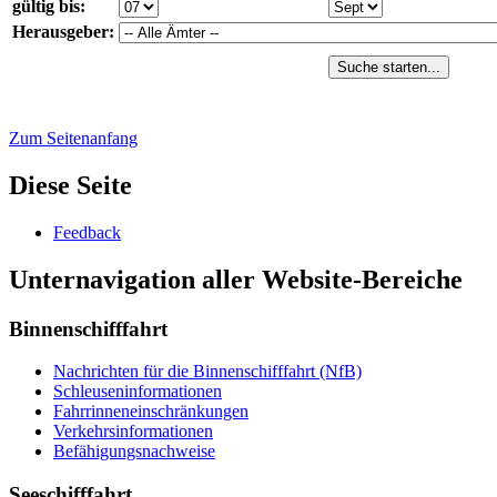
gültig bis:
Herausgeber:
Suche starten...
Zum Seitenanfang
Diese Seite
Feed­back
Unternavigation aller Website-Bereiche
Binnenschifffahrt
Nach­rich­ten für die Bin­nen­schiff­fahrt (NfB)
Schleu­sen­in­for­ma­tio­nen
Fahr­rin­nen­ein­schrän­kun­gen
Ver­kehrs­in­for­ma­tio­nen
Be­fä­hi­gungs­nach­wei­se
Seeschifffahrt