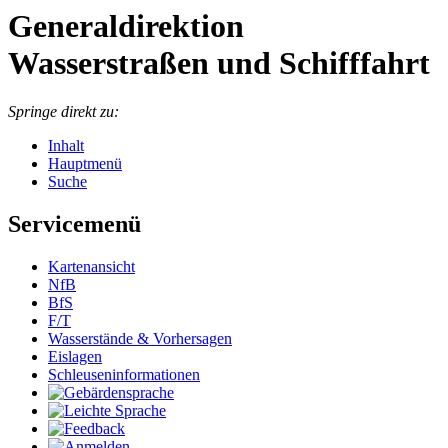
Generaldirektion
Wasserstraßen und Schifffahrt
Springe direkt zu:
Inhalt
Hauptmenü
Suche
Servicemenü
Kar­ten­an­sicht
NfB
BfS
F/T
Was­ser­stän­de & Vor­her­sa­gen
Eis­la­gen
Schleu­sen­in­for­ma­tio­nen