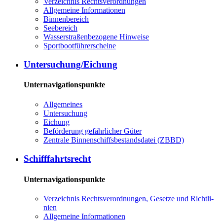
Ver­zeich­nis Rechts­ver­ord­nun­gen
All­ge­mei­ne In­for­ma­tio­nen
Bin­nen­be­reich
See­be­reich
Was­ser­stra­ßen­be­zo­ge­ne Hin­wei­se
Sport­boot­füh­rer­schei­ne
Un­ter­su­chung/Ei­chung
Unternavigationspunkte
All­ge­mei­nes
Un­ter­su­chung
Ei­chung
Be­för­de­rung ge­fähr­li­cher Gü­ter
Zen­tra­le Bin­nen­schiffs­be­stands­da­tei (ZBBD)
Schiff­fahrts­recht
Unternavigationspunkte
Ver­zeich­nis Rechts­ver­ord­nun­gen, Ge­set­ze und Richt­li­
ni­en
All­ge­mei­ne In­for­ma­tio­nen