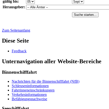
gültig bis:
Herausgeber:
Suche starten...
Zum Seitenanfang
Diese Seite
Feed­back
Unternavigation aller Website-Bereiche
Binnenschifffahrt
Nach­rich­ten für die Bin­nen­schiff­fahrt (NfB)
Schleu­sen­in­for­ma­tio­nen
Fahr­rin­nen­ein­schrän­kun­gen
Ver­kehrs­in­for­ma­tio­nen
Be­fä­hi­gungs­nach­wei­se
Seeschifffahrt