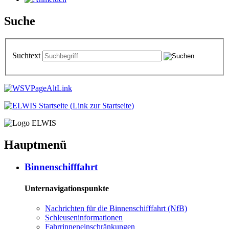
Suche
Suchtext
Hauptmenü
Bin­nen­schiff­fahrt
Unternavigationspunkte
Nach­rich­ten für die Bin­nen­schiff­fahrt (NfB)
Schleu­sen­in­for­ma­tio­nen
Fahr­rin­nen­ein­schrän­kun­gen