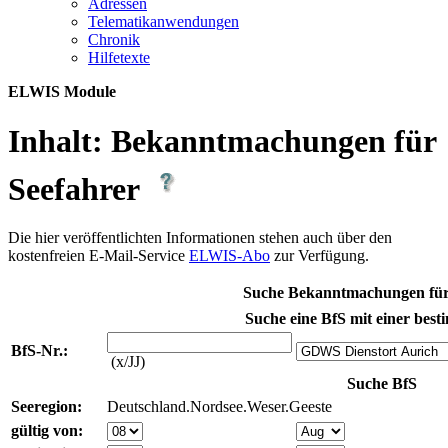
Adres­sen
Te­le­ma­ti­kan­wen­dun­gen
Chro­nik
Hil­fe­tex­te
ELWIS Module
Inhalt:
Bekanntmachungen für
Seefahrer
Die hier veröffentlichten Informationen stehen auch über den
kostenfreien E-Mail-Service
ELWIS-Abo
zur Verfügung.
Suche Bekanntmachungen für
Suche eine BfS mit einer best
BfS-Nr.:
(x/JJ)
Suche BfS
Seeregion:
Deutschland.Nordsee.Weser.Geeste
gültig von: