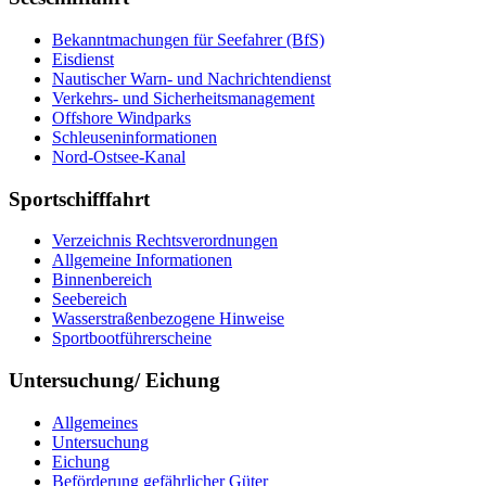
Be­kannt­ma­chun­gen für See­fah­rer (BfS)
Eis­dienst
Nau­ti­scher Warn-​ und Nach­rich­ten­dienst
Ver­kehrs-​ und Si­cher­heits­ma­na­ge­ment
Offs­ho­re Wind­parks
Schleu­sen­in­for­ma­tio­nen
Nord-​Ost­see-​Ka­nal
Sportschifffahrt
Ver­zeich­nis Rechts­ver­ord­nun­gen
All­ge­mei­ne In­for­ma­tio­nen
Bin­nen­be­reich
See­be­reich
Was­ser­stra­ßen­be­zo­ge­ne Hin­wei­se
Sport­boot­füh­rer­schei­ne
Untersuchung/ Eichung
All­ge­mei­nes
Un­ter­su­chung
Ei­chung
Be­för­de­rung ge­fähr­li­cher Gü­ter