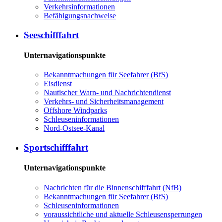
Ver­kehrs­in­for­ma­tio­nen
Be­fä­hi­gungs­nach­wei­se
See­schiff­fahrt
Unternavigationspunkte
Be­kannt­ma­chun­gen für See­fah­rer (BfS)
Eis­dienst
Nau­ti­scher Warn-​ und Nach­rich­ten­dienst
Ver­kehrs-​ und Si­cher­heits­ma­na­ge­ment
Offs­ho­re Wind­parks
Schleu­sen­in­for­ma­tio­nen
Nord-​Ost­see-​Ka­nal
Sport­schiff­fahrt
Unternavigationspunkte
Nach­rich­ten für die Bin­nen­schiff­fahrt (NfB)
Be­kannt­ma­chun­gen für See­fah­rer (BfS)
Schleu­sen­in­for­ma­tio­nen
voraussichtliche und aktuelle Schleusensperrungen