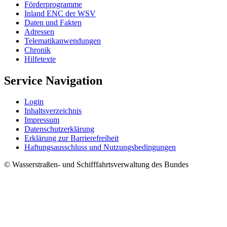
För­der­pro­gram­me
In­land ENC der WSV
Da­ten und Fak­ten
Adres­sen
Te­le­ma­ti­kan­wen­dun­gen
Chro­nik
Hil­fe­tex­te
Service Navigation
Log­in
In­halts­ver­zeich­nis
Im­pres­s­um
Da­ten­schut­z­er­klä­rung
Er­klä­rung zur Bar­rie­re­frei­heit
Haf­tungs­aus­schluss und Nut­zungs­be­din­gun­gen
© Wasserstraßen- und Schifffahrtsverwaltung des Bundes