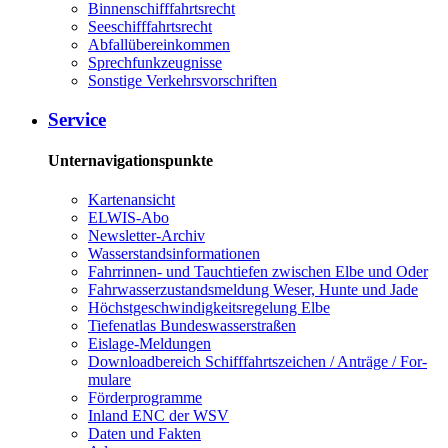
Bin­nen­schiff­fahrts­recht
See­schiff­fahrts­recht
Ab­fall­über­ein­kom­men
Sprech­funk­zeug­nis­se
Sons­ti­ge Ver­kehrs­vor­schrif­ten
Ser­vice
Unternavigationspunkte
Kar­ten­an­sicht
EL­WIS-​Abo
Newslet­ter-​Ar­chiv
Was­ser­stands­in­for­ma­tio­nen
Fahr­rin­nen-​ und Tauch­tie­fen zwi­schen El­be und Oder
Fahr­was­ser­zu­stands­mel­dung We­ser, Hun­te und Ja­de
Höchst­ge­schwin­dig­keits­re­ge­lung El­be
Tie­fe­n­at­las Bun­des­was­ser­stra­ßen
Eis­la­ge-​Mel­dun­gen
Dow­n­load­be­reich Schiff­fahrts­zei­chen / An­trä­ge / For­
mu­la­re
För­der­pro­gram­me
In­land ENC der WSV
Da­ten und Fak­ten