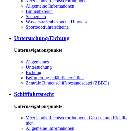
Ver­zeich­nis Rechts­ver­ord­nun­gen
All­ge­mei­ne In­for­ma­tio­nen
Bin­nen­be­reich
See­be­reich
Was­ser­stra­ßen­be­zo­ge­ne Hin­wei­se
Sport­boot­füh­rer­schei­ne
Un­ter­su­chung/Ei­chung
Unternavigationspunkte
All­ge­mei­nes
Un­ter­su­chung
Ei­chung
Be­för­de­rung ge­fähr­li­cher Gü­ter
Zen­tra­le Bin­nen­schiffs­be­stands­da­tei (ZBBD)
Schiff­fahrts­recht
Unternavigationspunkte
Ver­zeich­nis Rechts­ver­ord­nun­gen, Ge­set­ze und Richt­li­
ni­en
All­ge­mei­ne In­for­ma­tio­nen