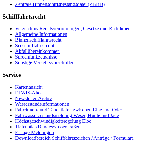
Zen­tra­le Bin­nen­schiffs­be­stands­da­tei (ZBBD)
Schifffahrtsrecht
Ver­zeich­nis Rechts­ver­ord­nun­gen, Ge­set­ze und Richt­li­ni­en
All­ge­mei­ne In­for­ma­tio­nen
Bin­nen­schiff­fahrts­recht
See­schiff­fahrts­recht
Ab­fall­über­ein­kom­men
Sprech­funk­zeug­nis­se
Sons­ti­ge Ver­kehrs­vor­schrif­ten
Service
Kar­ten­an­sicht
EL­WIS-​Abo
Newslet­ter-​Ar­chiv
Was­ser­stands­in­for­ma­tio­nen
Fahr­rin­nen-​ und Tauch­tie­fen zwi­schen El­be und Oder
Fahr­was­ser­zu­stands­mel­dung We­ser, Hun­te und Ja­de
Höchst­ge­schwin­dig­keits­re­ge­lung El­be
Tie­fe­n­at­las Bun­des­was­ser­stra­ßen
Eis­la­ge-​Mel­dun­gen
Dow­n­load­be­reich Schiff­fahrts­zei­chen / An­trä­ge / For­mu­la­re