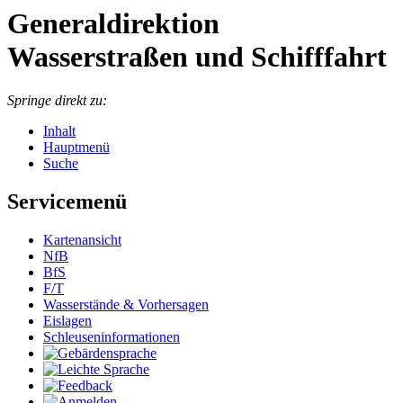
Generaldirektion
Wasserstraßen und Schifffahrt
Springe direkt zu:
Inhalt
Hauptmenü
Suche
Servicemenü
Kar­ten­an­sicht
NfB
BfS
F/T
Was­ser­stän­de & Vor­her­sa­gen
Eis­la­gen
Schleu­sen­in­for­ma­tio­nen