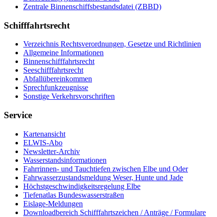
Zen­tra­le Bin­nen­schiffs­be­stands­da­tei (ZBBD)
Schifffahrtsrecht
Ver­zeich­nis Rechts­ver­ord­nun­gen, Ge­set­ze und Richt­li­ni­en
All­ge­mei­ne In­for­ma­tio­nen
Bin­nen­schiff­fahrts­recht
See­schiff­fahrts­recht
Ab­fall­über­ein­kom­men
Sprech­funk­zeug­nis­se
Sons­ti­ge Ver­kehrs­vor­schrif­ten
Service
Kar­ten­an­sicht
EL­WIS-​Abo
Newslet­ter-​Ar­chiv
Was­ser­stands­in­for­ma­tio­nen
Fahr­rin­nen-​ und Tauch­tie­fen zwi­schen El­be und Oder
Fahr­was­ser­zu­stands­mel­dung We­ser, Hun­te und Ja­de
Höchst­ge­schwin­dig­keits­re­ge­lung El­be
Tie­fe­n­at­las Bun­des­was­ser­stra­ßen
Eis­la­ge-​Mel­dun­gen
Dow­n­load­be­reich Schiff­fahrts­zei­chen / An­trä­ge / For­mu­la­re