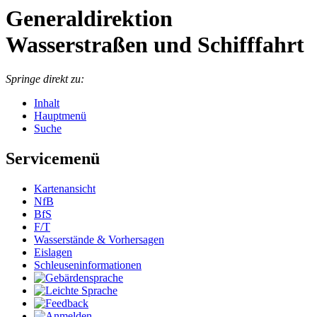
Generaldirektion
Wasserstraßen und Schifffahrt
Springe direkt zu:
Inhalt
Hauptmenü
Suche
Servicemenü
Kar­ten­an­sicht
NfB
BfS
F/T
Was­ser­stän­de & Vor­her­sa­gen
Eis­la­gen
Schleu­sen­in­for­ma­tio­nen