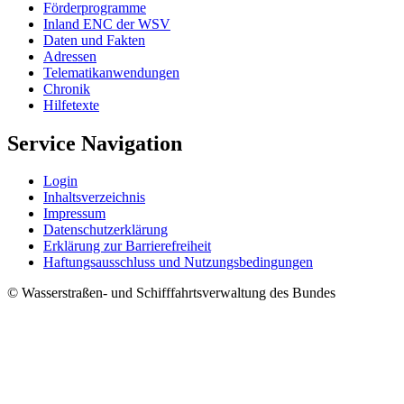
För­der­pro­gram­me
In­land ENC der WSV
Da­ten und Fak­ten
Adres­sen
Te­le­ma­ti­kan­wen­dun­gen
Chro­nik
Hil­fe­tex­te
Service Navigation
Log­in
In­halts­ver­zeich­nis
Im­pres­s­um
Da­ten­schut­z­er­klä­rung
Er­klä­rung zur Bar­rie­re­frei­heit
Haf­tungs­aus­schluss und Nut­zungs­be­din­gun­gen
© Wasserstraßen- und Schifffahrtsverwaltung des Bundes