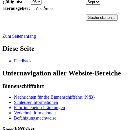
gültig bis:
Herausgeber:
Suche starten...
Zum Seitenanfang
Diese Seite
Feed­back
Unternavigation aller Website-Bereiche
Binnenschifffahrt
Nach­rich­ten für die Bin­nen­schiff­fahrt (NfB)
Schleu­sen­in­for­ma­tio­nen
Fahr­rin­nen­ein­schrän­kun­gen
Ver­kehrs­in­for­ma­tio­nen
Be­fä­hi­gungs­nach­wei­se
Seeschifffahrt