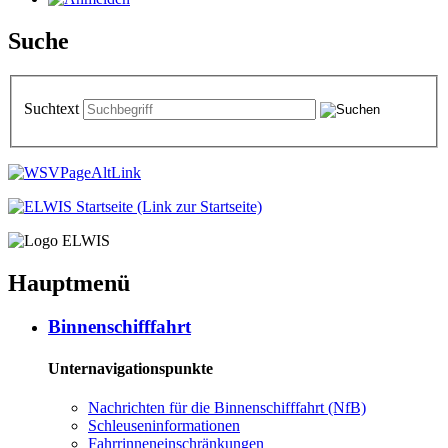
Suche
Suchtext
Hauptmenü
Bin­nen­schiff­fahrt
Unternavigationspunkte
Nach­rich­ten für die Bin­nen­schiff­fahrt (NfB)
Schleu­sen­in­for­ma­tio­nen
Fahr­rin­nen­ein­schrän­kun­gen