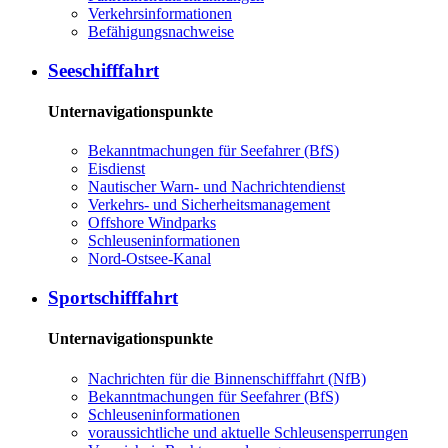
Ver­kehrs­in­for­ma­tio­nen
Be­fä­hi­gungs­nach­wei­se
See­schiff­fahrt
Unternavigationspunkte
Be­kannt­ma­chun­gen für See­fah­rer (BfS)
Eis­dienst
Nau­ti­scher Warn-​ und Nach­rich­ten­dienst
Ver­kehrs-​ und Si­cher­heits­ma­na­ge­ment
Offs­ho­re Wind­parks
Schleu­sen­in­for­ma­tio­nen
Nord-​Ost­see-​Ka­nal
Sport­schiff­fahrt
Unternavigationspunkte
Nach­rich­ten für die Bin­nen­schiff­fahrt (NfB)
Be­kannt­ma­chun­gen für See­fah­rer (BfS)
Schleu­sen­in­for­ma­tio­nen
voraussichtliche und aktuelle Schleusensperrungen