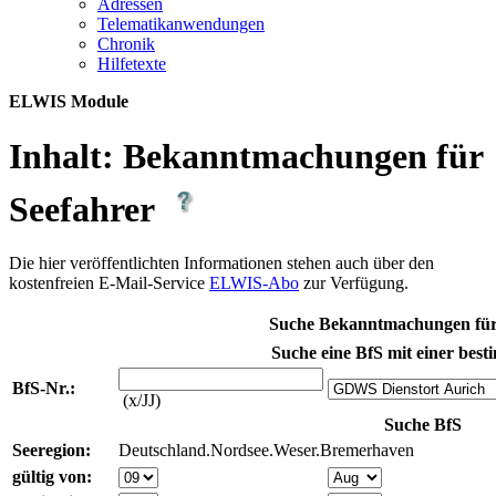
Adres­sen
Te­le­ma­ti­kan­wen­dun­gen
Chro­nik
Hil­fe­tex­te
ELWIS Module
Inhalt:
Bekanntmachungen für
Seefahrer
Die hier veröffentlichten Informationen stehen auch über den
kostenfreien E-Mail-Service
ELWIS-Abo
zur Verfügung.
Suche Bekanntmachungen für
Suche eine BfS mit einer best
BfS-Nr.:
(x/JJ)
Suche BfS
Seeregion:
Deutschland.Nordsee.Weser.Bremerhaven
gültig von: