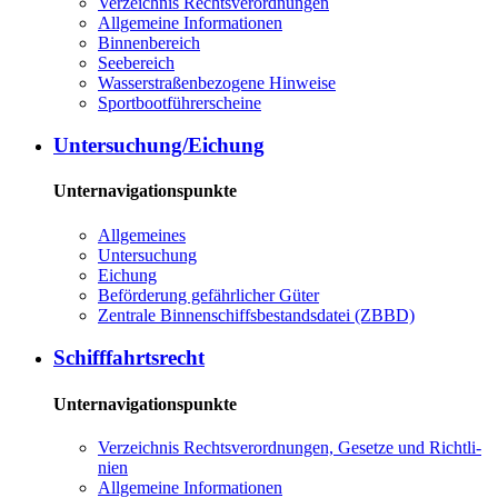
Ver­zeich­nis Rechts­ver­ord­nun­gen
All­ge­mei­ne In­for­ma­tio­nen
Bin­nen­be­reich
See­be­reich
Was­ser­stra­ßen­be­zo­ge­ne Hin­wei­se
Sport­boot­füh­rer­schei­ne
Un­ter­su­chung/Ei­chung
Unternavigationspunkte
All­ge­mei­nes
Un­ter­su­chung
Ei­chung
Be­för­de­rung ge­fähr­li­cher Gü­ter
Zen­tra­le Bin­nen­schiffs­be­stands­da­tei (ZBBD)
Schiff­fahrts­recht
Unternavigationspunkte
Ver­zeich­nis Rechts­ver­ord­nun­gen, Ge­set­ze und Richt­li­
ni­en
All­ge­mei­ne In­for­ma­tio­nen