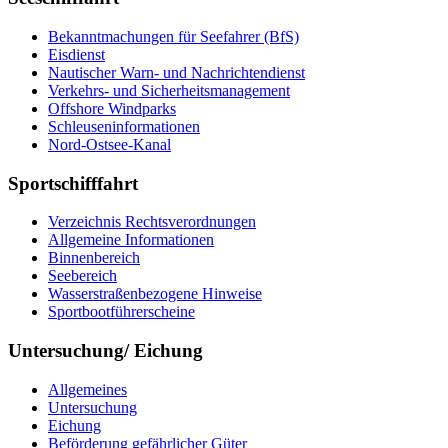
Be­kannt­ma­chun­gen für See­fah­rer (BfS)
Eis­dienst
Nau­ti­scher Warn-​ und Nach­rich­ten­dienst
Ver­kehrs-​ und Si­cher­heits­ma­na­ge­ment
Offs­ho­re Wind­parks
Schleu­sen­in­for­ma­tio­nen
Nord-​Ost­see-​Ka­nal
Sportschifffahrt
Ver­zeich­nis Rechts­ver­ord­nun­gen
All­ge­mei­ne In­for­ma­tio­nen
Bin­nen­be­reich
See­be­reich
Was­ser­stra­ßen­be­zo­ge­ne Hin­wei­se
Sport­boot­füh­rer­schei­ne
Untersuchung/ Eichung
All­ge­mei­nes
Un­ter­su­chung
Ei­chung
Be­för­de­rung ge­fähr­li­cher Gü­ter