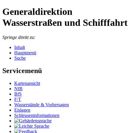
Generaldirektion
Wasserstraßen und Schifffahrt
Springe direkt zu:
Inhalt
Hauptmenü
Suche
Servicemenü
Kartenansicht
NfB
BfS
F/T
Wasserstände & Vorhersagen
Eislagen
Schleuseninformationen