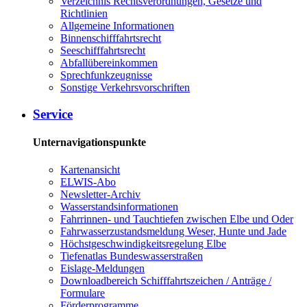
Verzeichnis Rechtsverordnungen, Gesetze und
Richtlinien
Allgemeine Informationen
Binnenschifffahrtsrecht
Seeschifffahrtsrecht
Abfallübereinkommen
Sprechfunkzeugnisse
Sonstige Verkehrsvorschriften
Service
Unternavigationspunkte
Kartenansicht
ELWIS-Abo
Newsletter-Archiv
Wasserstandsinformationen
Fahrrinnen- und Tauchtiefen zwischen Elbe und Oder
Fahrwasserzustandsmeldung Weser, Hunte und Jade
Höchstgeschwindigkeitsregelung Elbe
Tiefenatlas Bundeswasserstraßen
Eislage-Meldungen
Downloadbereich Schifffahrtszeichen / Anträge /
Formulare
Förderprogramme