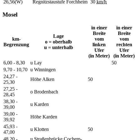
26,56(W)
Regnitzstaustufe Forchheim
30
km/h
Mosel
in einer
in einer
Breite
Breite
Lage
km-
vom
vom
o = oberhalb
Begrenzung
linken
rechten
u = unterhalb
Ufer
Ufer
(in Meter)
(in Meter)
6,00 - 8,30
u Lay
50
9,70 - 10,70
u Winningen
24,27 -
Höhe Alken
50
25,30
27,25 -
o Brodenbach
28,45
38,30 -
u Karden
39,00
39,00 -
Höhe Karden
39,92
45,93 -
u Klotten
50
47,00
48,20 -
u Straßenbrücke Cochem-