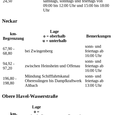
24,50
samstags, sonntags und feiertags von
09:00 bis 12:00 Uhr und 15:00 bis 18:00
Uhr
Neckar
Lage
km-
o = oberhalb
Bemerkungen
Begrenzung
u = unterhalb
sonn- und
67,90 -
bei Zwingenberg
feiertags ab
68,80
16:00 Uhr
sonn- und
94,92 -
zwischen Heinsheim und Offenau
feiertags ab
97,20
16:00 Uhr
Mündung Schifffahrtskanal
sonn- und
196,80 -
Oberesslingen bis Dampfkraftwerk
feiertags ab
198,80
Altbach
13:00 Uhr
Obere Havel-Wasserstraße
Lage
o =
km-