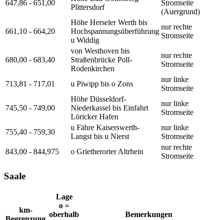
647,86 - 651,00
Stromseite
Plittersdorf
(Auergrund)
Höhe Herseler Werth bis
nur rechte
661,10 - 664,20
Hochspannungsüberführung
Stromseite
u Widdig
von Westhoven bis
nur rechte
680,00 - 683,40
Straßenbrücke Poll-
Stromseite
Rodenkirchen
nur linke
713,81 - 717,01
u Piwipp bis o Zons
Stromseite
Höhe Düsseldorf-
nur linke
745,50 - 749,00
Niederkassel bis Einfahrt
Stromseite
Löricker Hafen
u Fähre Kaiserswerth-
nur linke
755,40 - 759,30
Langst bis u Nierst
Stromseite
nur rechte
843,00 - 844,975
o Grietherorter Altrhein
Stromseite
Saale
Lage
o =
km-
oberhalb
Bemerkungen
Begrenzung