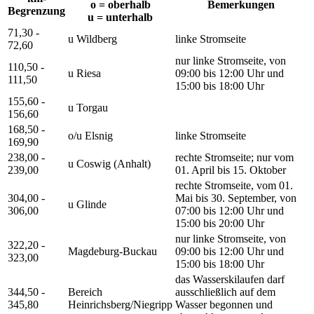
o = oberhalb
Bemerkungen
Begrenzung
u = unterhalb
71,30 -
u Wildberg
linke Stromseite
72,60
nur linke Stromseite, von
110,50 -
u Riesa
09:00 bis 12:00 Uhr und
111,50
15:00 bis 18:00 Uhr
155,60 -
u Torgau
156,60
168,50 -
o/u Elsnig
linke Stromseite
169,90
238,00 -
rechte Stromseite; nur vom
u Coswig (Anhalt)
239,00
01. April bis 15. Oktober
rechte Stromseite, vom 01.
304,00 -
Mai bis 30. September, von
u Glinde
306,00
07:00 bis 12:00 Uhr und
15:00 bis 20:00 Uhr
nur linke Stromseite, von
322,20 -
Magdeburg-Buckau
09:00 bis 12:00 Uhr und
323,00
15:00 bis 18:00 Uhr
das Wasserskilaufen darf
344,50 -
Bereich
ausschließlich auf dem
345,80
Heinrichsberg/Niegripp
Wasser begonnen und