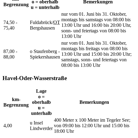
o = oberhalb
Bemerkungen
Begrenzung
u = unterhalb
nur vom 01. Juni bis 31. Oktober,
montags bis samstags von 08:00 bis
74,50 -
Fuldabrück/
OT
13:00 Uhr und 16:00 bis 20:00 Uhr,
75,40
Bergshausen
sonn- und feiertags von 08:00 bis
13:00 Uhr
nur vom 01. Juni bis 31. Oktober,
montags bis freitags von 08:00 bis
87,00 -
o Staufenberg -
13:00 Uhr und 15:00 bis 20:00 Uhr;
88,00
Spiekershausen
samstags, sonn- und feiertags von
08:00 bis 13:00 Uhr
Havel-Oder-Wasserstraße
Lage
o =
km-
oberhalb
Bemerkungen
Begrenzung
u =
unterhalb
400 Meter x 100 Meter im Tegeler See;
u Insel
4,00
von 09:00 bis 12:00 Uhr und 15:00 bis
Lindwerder
18:00 Uhr