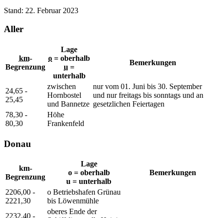
Stand: 22. Februar 2023
Aller
Lage
km
-
o
= oberhalb
Bemerkungen
Begrenzung
u
=
unterhalb
zwischen
nur vom 01. Juni bis 30. September
24,65 -
Hornbostel
und nur freitags bis sonntags und an
25,45
und Bannetze
gesetzlichen Feiertagen
78,30 -
Höhe
80,30
Frankenfeld
Donau
Lage
km-
o = oberhalb
Bemerkungen
Begrenzung
u = unterhalb
2206,00 -
o Betriebshafen Grünau
2221,30
bis Löwenmühle
oberes Ende der
2232,40 -