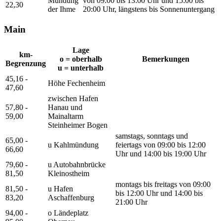
Mündung
von 09:00 bis 13:00 Uhr und 15:00 bis
22,30
der Ihme
20:00 Uhr, längstens bis Sonnenuntergang
Main
Lage
km-
o = oberhalb
Bemerkungen
Begrenzung
u = unterhalb
45,16 -
Höhe Fechenheim
47,60
zwischen Hafen
57,80 -
Hanau und
59,00
Mainaltarm
Steinheimer Bogen
samstags, sonntags und
65,00 -
u Kahlmündung
feiertags von 09:00 bis 12:00
66,60
Uhr und 14:00 bis 19:00 Uhr
79,60 -
u Autobahnbrücke
81,50
Kleinostheim
montags bis freitags von 09:00
81,50 -
u Hafen
bis 12:00 Uhr und 14:00 bis
83,20
Aschaffenburg
21:00 Uhr
94,00 -
o Ländeplatz