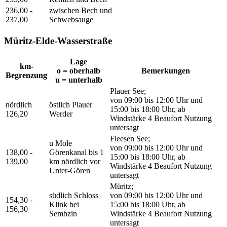
236,00 -
zwischen Bech und
237,00
Schwebsauge
Müritz-Elde-Wasserstraße
Lage
km-
o = oberhalb
Bemerkungen
Begrenzung
u = unterhalb
Plauer See;
von 09:00 bis 12:00 Uhr und
nördlich
östlich Plauer
15:00 bis 18:00 Uhr, ab
126,20
Werder
Windstärke 4 Beaufort Nutzung
untersagt
Fleesen See;
u Mole
von 09:00 bis 12:00 Uhr und
138,00 -
Görenkanal bis 1
15:00 bis 18:00 Uhr, ab
139,00
km nördlich vor
Windstärke 4 Beaufort Nutzung
Unter-Gören
untersagt
Müritz;
südlich Schloss
von 09:00 bis 12:00 Uhr und
154,30 -
Klink bei
15:00 bis 18:00 Uhr, ab
156,30
Sembzin
Windstärke 4 Beaufort Nutzung
untersagt