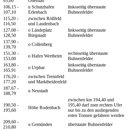
95,00
Obernau
106,15 -
u Schutzhafen
linksseitig überstaute
107,10
Erlenbach
Buhnenfelder
115,20 -
zwischen Röllfeld
116,50
und Laudenbach
127,00 -
o Ländeplatz
linksseitig überstaute
128,50
Bürgstadt
Buhnenfelder
137,90 -
o Collenberg
139,70
151,30 -
rechtsseitig überstaute
o Hafen Wertheim
153,00
Buhnenfelder
163,80 -
linksseitig überstaute
o Urphar
165,91
Buhnenfelder
176,20 -
zwischen Trennfeld
177,20
und Marktheidenfeld
187,67 -
u Neustadt
188,79
zwischen km 194,40 und
190,50 -
195,40 darf zum rechten Ufer
Höhe Rodenbach
195,60
nur bis zu den ausliegenden
roten Tonnen gefahren werden
209,60 -
u Gemünden
überstaute Buhnenfelder
210,80