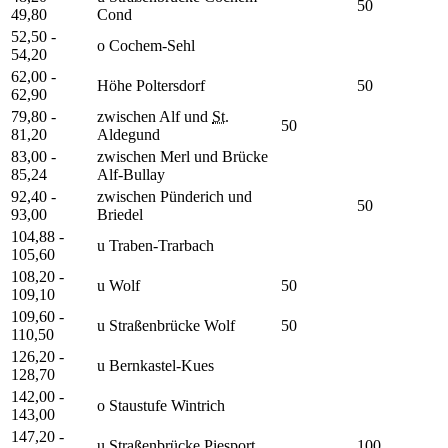
50
49,80
Cond
52,50 -
o Cochem-Sehl
54,20
62,00 -
Höhe Poltersdorf
50
62,90
79,80 -
zwischen Alf und
St.
50
81,20
Aldegund
83,00 -
zwischen Merl und Brücke
85,24
Alf-Bullay
92,40 -
zwischen Pünderich und
50
93,00
Briedel
104,88 -
u Traben-Trarbach
105,60
108,20 -
u Wolf
50
109,10
109,60 -
u Straßenbrücke Wolf
50
110,50
126,20 -
u Bernkastel-Kues
128,70
142,00 -
o Staustufe Wintrich
143,00
147,20 -
u Straßenbrücke Piesport
100