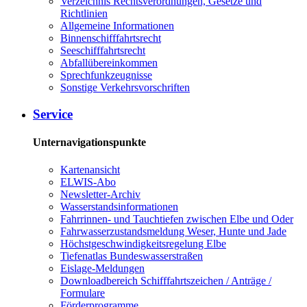
Verzeichnis Rechtsverordnungen, Gesetze und
Richtlinien
Allgemeine Informationen
Binnenschifffahrtsrecht
Seeschifffahrtsrecht
Abfallübereinkommen
Sprechfunkzeugnisse
Sonstige Verkehrsvorschriften
Service
Unternavigationspunkte
Kartenansicht
ELWIS-Abo
Newsletter-Archiv
Wasserstandsinformationen
Fahrrinnen- und Tauchtiefen zwischen Elbe und Oder
Fahrwasserzustandsmeldung Weser, Hunte und Jade
Höchstgeschwindigkeitsregelung Elbe
Tiefenatlas Bundeswasserstraßen
Eislage-Meldungen
Downloadbereich Schifffahrtszeichen / Anträge /
Formulare
Förderprogramme