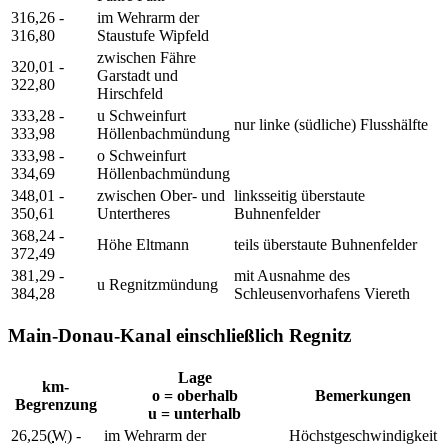
316,26 -
im Wehrarm der
316,80
Staustufe Wipfeld
zwischen Fähre
320,01 -
Garstadt und
322,80
Hirschfeld
333,28 -
u Schweinfurt
nur linke (südliche) Flusshälfte
333,98
Höllenbachmündung
333,98 -
o Schweinfurt
334,69
Höllenbachmündung
348,01 -
zwischen Ober- und
linksseitig überstaute
350,61
Untertheres
Buhnenfelder
368,24 -
Höhe Eltmann
teils überstaute Buhnenfelder
372,49
381,29 -
mit Ausnahme des
u Regnitzmündung
384,28
Schleusenvorhafens Viereth
Main-Donau-Kanal einschließlich Regnitz
Lage
km-
o = oberhalb
Bemerkungen
Begrenzung
u = unterhalb
26,25(
W
) -
im Wehrarm der
Höchstgeschwindigkeit