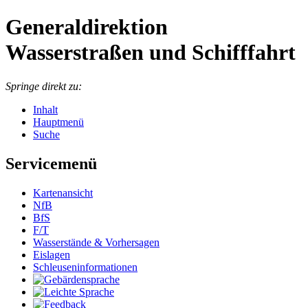
Generaldirektion
Wasserstraßen und Schifffahrt
Springe direkt zu:
Inhalt
Hauptmenü
Suche
Servicemenü
Kartenansicht
NfB
BfS
F/T
Wasserstände & Vorhersagen
Eislagen
Schleuseninformationen