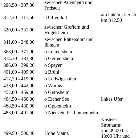
zwischen Auenheim und
298,50 - 307,00
Freistett
am linken Ufer ab
312,30 - 317,50
u Offendorf
km 312,50
zwischen Greffern und
320,00 - 331,00
Hügelsheim
zwischen Plittersdorf und
341,00 - 348,00
Illingen
368,00 - 371,90
o Leimersheim
374,30 - 383,30
o Germersheim
386,00 - 399,20
o Speyer
401,00 - 409,00
u Brühl
417,20 - 419,00
o Ludwigshafen
433,00 - 442,00
o Worms
452,00 - 459,00
o Gernsheim
464,50 - 466,00
o Eicher See
linkes Ufer
468,50 - 480,00
o Oppenheim
483,00 - 491,60
u Nierstein bis Laubenheim
Kasteler
Stromarm;
von 09:00 bis
499,50 - 500,40
Höhe Mainz
13:00 Uhr und