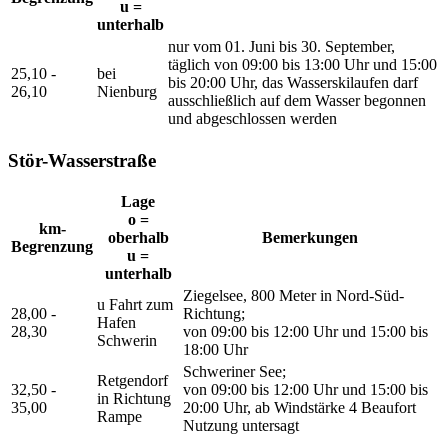
u =
unterhalb
nur vom 01. Juni bis 30. September,
täglich von 09:00 bis 13:00 Uhr und 15:00
25,10 -
bei
bis 20:00 Uhr, das Wasserskilaufen darf
26,10
Nienburg
ausschließlich auf dem Wasser begonnen
und abgeschlossen werden
Stör-Wasserstraße
Lage
o =
km-
oberhalb
Bemerkungen
Begrenzung
u =
unterhalb
Ziegelsee, 800 Meter in Nord-Süd-
u Fahrt zum
28,00 -
Richtung;
Hafen
28,30
von 09:00 bis 12:00 Uhr und 15:00 bis
Schwerin
18:00 Uhr
Schweriner See;
Retgendorf
32,50 -
von 09:00 bis 12:00 Uhr und 15:00 bis
in Richtung
35,00
20:00 Uhr, ab Windstärke 4 Beaufort
Rampe
Nutzung untersagt