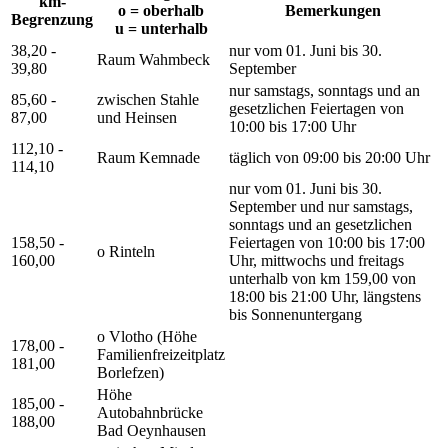
km-
o = oberhalb
Bemerkungen
Begrenzung
u = unterhalb
38,20 -
nur vom 01. Juni bis 30.
Raum Wahmbeck
39,80
September
nur samstags, sonntags und an
85,60 -
zwischen Stahle
gesetzlichen Feiertagen von
87,00
und Heinsen
10:00 bis 17:00 Uhr
112,10 -
Raum Kemnade
täglich von 09:00 bis 20:00 Uhr
114,10
nur vom 01. Juni bis 30.
September und nur samstags,
sonntags und an gesetzlichen
158,50 -
Feiertagen von 10:00 bis 17:00
o Rinteln
160,00
Uhr, mittwochs und freitags
unterhalb von km 159,00 von
18:00 bis 21:00 Uhr, längstens
bis Sonnenuntergang
o Vlotho (Höhe
178,00 -
Familienfreizeitplatz
181,00
Borlefzen)
Höhe
185,00 -
Autobahnbrücke
188,00
Bad Oeynhausen