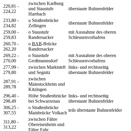
zwischen Karlburg
220,81 -
und Staustufe
überstaute Buhnenfelder
224,22
Harrbach
233,80 -
u Straßenbrücke
überstaute Buhnenfelder
234,82
Zellingen
259,00 -
o Staustufe
mit Ausnahme des oberen
259,83
Randersacker
Schleusenvorhafens
260,70 -
o
BAB
-Brücke
262,20
Randersacker
269,22 -
o Staustufe
mit Ausnahme des oberen
270,00
Großmannsdorf
Schleusenvorhafens
277,99 -
zwischen Marktsteft
links- und rechtsseitig
279,80
und Segnitz
überstaute Buhnenfelder
zwischen
287,91 -
Mainstockheim und
289,78
Kitzingen
296,40 -
Höhe Straßenbrücke
links- und rechtsseitig
298,49
bei Schwarzenau
überstaute Buhnenfelder
306,25 -
o Straßenbrücke
teils überstaute Buhnenfelder
307,55
Mainbrücke Volkach
zwischen Fähre
311,80 -
Obereisenheim und
313,22
Fähre Fahr