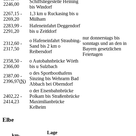
Schiffsliegestelle Heining
2246,00
bis Windorf
2267,15 -
1,3 km u Ruckasing bis u
2269,20
Mülham
2283,99 -
Hafeneinfahrt Deggendorf
2291,20
bis u Zeitldorf
nur donnerstags bis
o Hafeneinfahrt Straubing-
2312,60 -
sonntags und an den in
Sand bis 2 km o
2317,50
Bayern gesetzlichen
Reibersdorf
Feiertagen
2358,50 -
o Autobahnbrücke Wörth
2366,00
bis u Sulzbach
o des Sportboothafens
2387,00 -
Sinzing bis Wehrarm Bad
2396,97(
N
)
Abbach bei Oberndorf
o der Eisenbahnbrücke
2402,22 -
Polkam bis Straßenbrücke
2414,23
Maximilianbrücke
Kelheim
Elbe
Lage
km-