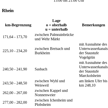
15:00 bis 21:00 Uhr
Rhein
Lage
km-Begrenzung
o = oberhalb
Bemerkungen
u = unterhalb
zwischen Palmrainbrücke
171,64 - 173,70
und Wehr Märkt
mit Ausnahme des
zwischen Breisach und
Unterwasserkanals
225,10 - 234,20
Burkheim
der Staustufe
Vogelgrün
mit Ausnahme des
Unterwasserkanals
240,50 - 241,90
Sasbach
der Staustufe
Marckolsheim
zwischen Wyhl und
am linken Ufer bis
243,50 - 248,50
Weisweil
km 248,10
zwischen Kappel und
262,00 - 267,00
Nonnenweier
zwischen Ichenheim und
277,00 - 282,00
Plobsheim