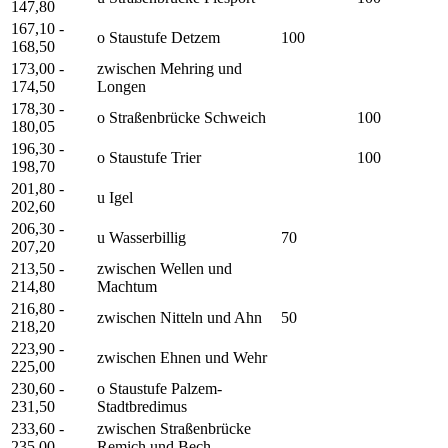
147,80
167,10 -
o Staustufe Detzem
100
168,50
173,00 -
zwischen Mehring und
174,50
Longen
178,30 -
o Straßenbrücke Schweich
100
180,05
196,30 -
o Staustufe Trier
100
198,70
201,80 -
u Igel
202,60
206,30 -
u Wasserbillig
70
207,20
213,50 -
zwischen Wellen und
214,80
Machtum
216,80 -
zwischen Nitteln und Ahn
50
218,20
223,90 -
zwischen Ehnen und Wehr
225,00
230,60 -
o Staustufe Palzem-
231,50
Stadtbredimus
233,60 -
zwischen Straßenbrücke
235,00
Remich und Bech