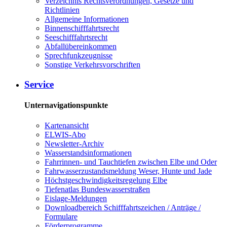
Verzeichnis Rechtsverordnungen, Gesetze und
Richtlinien
Allgemeine Informationen
Binnenschifffahrtsrecht
Seeschifffahrtsrecht
Abfallübereinkommen
Sprechfunkzeugnisse
Sonstige Verkehrsvorschriften
Service
Unternavigationspunkte
Kartenansicht
ELWIS-Abo
Newsletter-Archiv
Wasserstandsinformationen
Fahrrinnen- und Tauchtiefen zwischen Elbe und Oder
Fahrwasserzustandsmeldung Weser, Hunte und Jade
Höchstgeschwindigkeitsregelung Elbe
Tiefenatlas Bundeswasserstraßen
Eislage-Meldungen
Downloadbereich Schifffahrtszeichen / Anträge /
Formulare
Förderprogramme