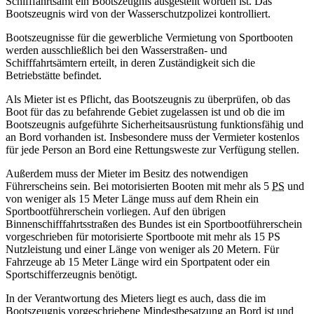
Schifffahrtsamt ein Bootszeugnis ausgestellt worden ist. Das
Bootszeugnis wird von der Wasserschutzpolizei kontrolliert.
Bootszeugnisse für die gewerbliche Vermietung von Sportbooten
werden ausschließlich bei den Wasserstraßen- und
Schifffahrtsämtern erteilt, in deren Zuständigkeit sich die
Betriebstätte befindet.
Als Mieter ist es Pflicht, das Bootszeugnis zu überprüfen, ob das
Boot für das zu befahrende Gebiet zugelassen ist und ob die im
Bootszeugnis aufgeführte Sicherheitsausrüstung funktionsfähig und
an Bord vorhanden ist. Insbesondere muss der Vermieter kostenlos
für jede Person an Bord eine Rettungsweste zur Verfügung stellen.
Außerdem muss der Mieter im Besitz des notwendigen
Führerscheins sein. Bei motorisierten Booten mit mehr als 5
PS
und
von weniger als 15 Meter Länge muss auf dem Rhein ein
Sportbootführerschein vorliegen. Auf den übrigen
Binnenschifffahrtsstraßen des Bundes ist ein Sportbootführerschein
vorgeschrieben für motorisierte Sportboote mit mehr als 15 PS
Nutzleistung und einer Länge von weniger als 20 Metern. Für
Fahrzeuge ab 15 Meter Länge wird ein Sportpatent oder ein
Sportschifferzeugnis benötigt.
In der Verantwortung des Mieters liegt es auch, dass die im
Bootszeugnis vorgeschriebene Mindestbesatzung an Bord ist und