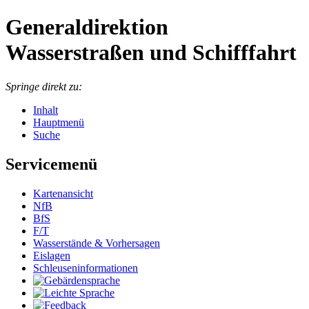
Generaldirektion
Wasserstraßen und Schifffahrt
Springe direkt zu:
Inhalt
Hauptmenü
Suche
Servicemenü
Kartenansicht
NfB
BfS
F/T
Wasserstände & Vorhersagen
Eislagen
Schleuseninformationen