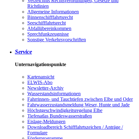
Verzeichnis Rechtsverordnungen, Gesetze und
Richtlinien
Allgemeine Informationen
Binnenschifffahrtsrecht
Seeschifffahrtsrecht
Abfallübereinkommen
Sprechfunkzeugnisse
Sonstige Verkehrsvorschriften
Service
Unternavigationspunkte
Kartenansicht
ELWIS-Abo
Newsletter-Archiv
Wasserstandsinformationen
Fahrrinnen- und Tauchtiefen zwischen Elbe und Oder
Fahrwasserzustandsmeldung Weser, Hunte und Jade
Höchstgeschwindigkeitsregelung Elbe
Tiefenatlas Bundeswasserstraßen
Eislage-Meldungen
Downloadbereich Schifffahrtszeichen / Anträge /
Formulare
Förderprogramme