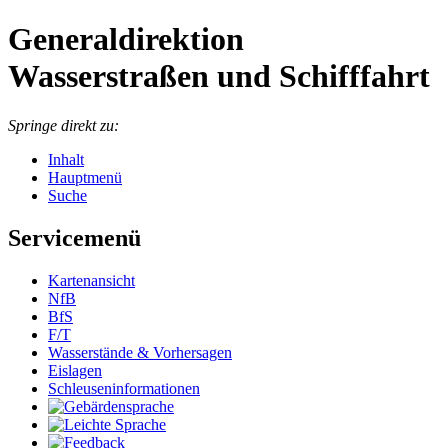
Generaldirektion
Wasserstraßen und Schifffahrt
Springe direkt zu:
Inhalt
Hauptmenü
Suche
Servicemenü
Kartenansicht
NfB
BfS
F/T
Wasserstände & Vorhersagen
Eislagen
Schleuseninformationen