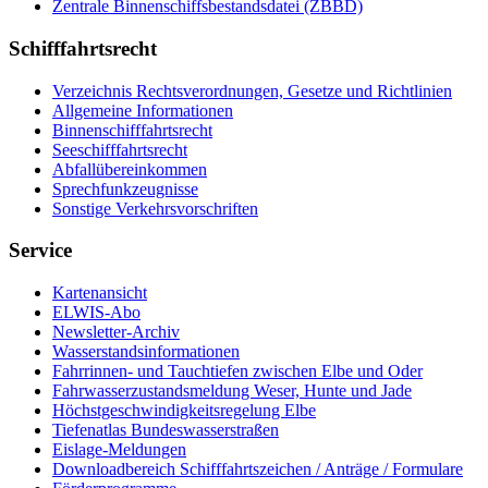
Zentrale Binnenschiffsbestandsdatei (ZBBD)
Schifffahrtsrecht
Verzeichnis Rechtsverordnungen, Gesetze und Richtlinien
Allgemeine Informationen
Binnenschifffahrtsrecht
Seeschifffahrtsrecht
Abfallübereinkommen
Sprechfunkzeugnisse
Sonstige Verkehrsvorschriften
Service
Kartenansicht
ELWIS-Abo
Newsletter-Archiv
Wasserstandsinformationen
Fahrrinnen- und Tauchtiefen zwischen Elbe und Oder
Fahrwasserzustandsmeldung Weser, Hunte und Jade
Höchstgeschwindigkeitsregelung Elbe
Tiefenatlas Bundeswasserstraßen
Eislage-Meldungen
Downloadbereich Schifffahrtszeichen / Anträge / Formulare