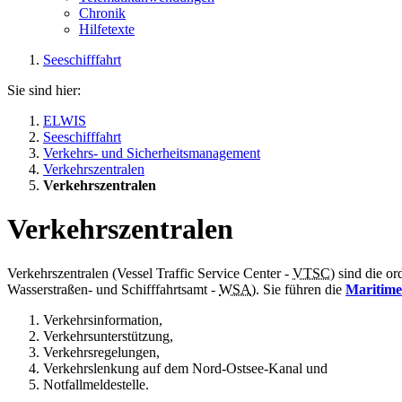
Chronik
Hilfetexte
Seeschifffahrt
Sie sind hier:
ELWIS
Seeschifffahrt
Verkehrs- und Sicherheitsmanagement
Verkehrszentralen
Verkehrszentralen
Verkehrszentralen
Verkehrszentralen (
Vessel Traffic Service Center
-
VTSC
) sind die o
Wasserstraßen- und Schifffahrtsamt -
WSA
). Sie führen die
Maritime
Verkehrsinformation,
Verkehrsunterstützung,
Verkehrsregelungen,
Verkehrslenkung auf dem Nord-Ostsee-Kanal und
Notfallmeldestelle.