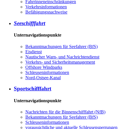
Fahrrinneneinschränkungen
Verkehrsinformationen
Befähigungsnachweise
Seeschifffahrt
Unternavigationspunkte
Bekanntmachungen für Seefahrer (BfS)
Eisdienst
Nautischer Warn- und Nachrichtendienst
Verkehrs- und Sicherheitsmanagement
Offshore Windparks
Schleuseninformationen
Nord-Ostsee-Kanal
Sportschifffahrt
Unternavigationspunkte
Nachrichten für die Binnenschifffahrt (NfB)
Bekanntmachungen für Seefahrer (BfS)
Schleuseninformationen
voraussichtliche und aktuelle Schleusensperrungen