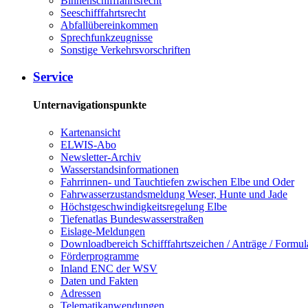
Binnenschifffahrtsrecht
Seeschifffahrtsrecht
Abfallübereinkommen
Sprechfunkzeugnisse
Sonstige Verkehrsvorschriften
Service
Unternavigationspunkte
Kartenansicht
ELWIS-Abo
Newsletter-Archiv
Wasserstandsinformationen
Fahrrinnen- und Tauchtiefen zwischen Elbe und Oder
Fahrwasserzustandsmeldung Weser, Hunte und Jade
Höchstgeschwindigkeitsregelung Elbe
Tiefenatlas Bundeswasserstraßen
Eislage-Meldungen
Downloadbereich Schifffahrtszeichen / Anträge / Formul
Förderprogramme
Inland ENC der WSV
Daten und Fakten
Adressen
Telematikanwendungen