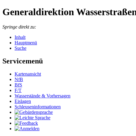
Generaldirektion Wasserstraßen
Springe direkt zu:
Inhalt
Hauptmenü
Suche
Servicemenü
Kartenansicht
NfB
BfS
F/T
Wasserstände & Vorhersagen
Eislagen
Schleuseninformationen