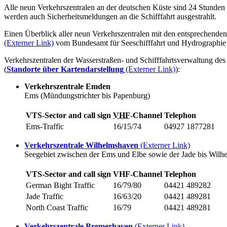
Alle neun Verkehrszentralen an der deutschen Küste sind 24 Stunden
werden auch Sicherheitsmeldungen an die Schifffahrt ausgestrahlt.
Einen Überblick aller neun Verkehrszentralen mit den entsprechende
(Externer Link)
vom Bundesamt für Seeschifffahrt und Hydrographie
Verkehrszentralen der Wasserstraßen- und Schifffahrtsverwaltung des
(
Standorte über Kartendarstellung
(Externer Link)
):
Verkehrszentrale Emden
Ems (Mündungstrichter bis Papenburg)
VTS-Sector and call sign
VHF
-
Channel
Telephon
Ems-
Traffic
16/15/74
04927 1877281
Verkehrszentrale Wilhelmshaven
(Externer Link)
Seegebiet zwischen der Ems und Elbe sowie der Jade bis Wilh
VTS-Sector and call sign
VHF-Channel
Telephon
German Bight Traffic
16/79/80
04421 489282
Jade Traffic
16/63/20
04421 489281
North Coast Traffic
16/79
04421 489281
Verkehrszentrale Bremerhaven
(Externer Link)