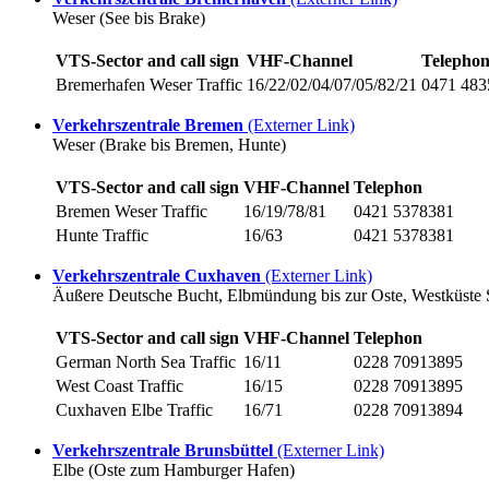
Weser (See bis Brake)
VTS-Sector and call sign
VHF-Channel
Telepho
Bremerhafen Weser
Traffic
16/22/02/04/07/05/82/21
0471 483
Verkehrszentrale Bremen
(Externer Link)
Weser (Brake bis Bremen, Hunte)
VTS-Sector and call sign
VHF-Channel
Telephon
Bremen Weser
Traffic
16/19/78/81
0421 5378381
Hunte
Traffic
16/63
0421 5378381
Verkehrszentrale Cuxhaven
(Externer Link)
Äußere Deutsche Bucht, Elbmündung bis zur Oste, Westküste 
VTS-Sector and call sign
VHF-Channel
Telephon
German North Sea Traffic
16/11
0228 70913895
West Coast Traffic
16/15
0228 70913895
Cuxhaven Elbe
Traffic
16/71
0228 70913894
Verkehrszentrale Brunsbüttel
(Externer Link)
Elbe (Oste zum Hamburger Hafen)